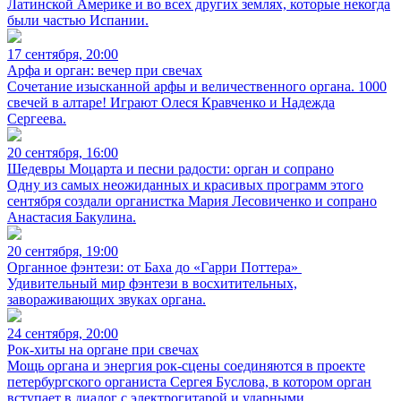
Латинской Америке и во всех других землях, которые некогда
были частью Испании.
17 сентября, 20:00
Арфа и орган: вечер при свечах
Сочетание изысканной арфы и величественного органа. 1000
свечей в алтаре! Играют Олеся Кравченко и Надежда
Сергеева.
20 сентября, 16:00
Шедевры Моцарта и песни радости: орган и сопрано
Одну из самых неожиданных и красивых программ этого
сентября создали органистка Мария Лесовиченко и сопрано
Анастасия Бакулина.
20 сентября, 19:00
Органное фэнтези: от Баха до «Гарри Поттера»
Удивительный мир фэнтези в восхитительных,
завораживающих звуках органа.
24 сентября, 20:00
Рок-хиты на органе при свечах
Мощь органа и энергия рок-сцены соединяются в проекте
петербургского органиста Сергея Буслова, в котором орган
вступает в диалог с электрогитарой и ударными.