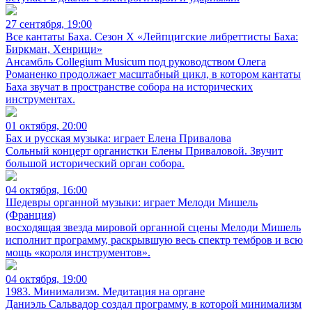
27 сентября, 19:00
Все кантаты Баха. Сезон X «Лейпцигские либреттисты Баха:
Биркман, Хенрици»
Ансамбль Collegium Musicum под руководством Олега
Романенко продолжает масштабный цикл, в котором кантаты
Баха звучат в пространстве собора на исторических
инструментах.
01 октября, 20:00
Бах и русская музыка: играет Елена Привалова
Сольный концерт органистки Елены Приваловой. Звучит
большой исторический орган собора.
04 октября, 16:00
Шедевры органной музыки: играет Мелоди Мишель
(Франция)
восходящая звезда мировой органной сцены Мелоди Мишель
исполнит программу, раскрывшую весь спектр тембров и всю
мощь «короля инструментов».
04 октября, 19:00
1983. Минимализм. Медитация на органе
Даниэль Сальвадор создал программу, в которой минимализм