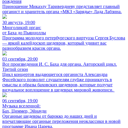
рождения
Приношение Микаэлу Таривердиеву представляет главный
органист и хранитель органа «МКЗ «Зарядье» Лада Лабзина.
30 августа, 19:00
Многоликий орган:
от Баха до Пьяццоллы
Программа молодого петербургского виртуоза Сергея Буслова
— яркий калейдоскоп шедевров, который удивит вас
разнообразием красок органа.
03 сентября, 20:00
Все произведения И. С. Баха для органа. Авторский цикл.
Третий сезон
Цикл концертов выдающегося органиста Александра
Фисейского позволит слушателям глубже проникнуть в
смыслы и образы баховских шедевров, которые получат
визуальное воплощение в шедеврах мировой живописи.
06 сентября, 19:00
Музыка вселенной:
Бах, Циммер, Эйнауди
Органные шедевры от барокко до наших дней и
впечатляющие органные переложения неоклассики в новой
программе Ивана Царева.