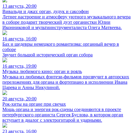
13 августа, 20:00
Вивальди и джаз: орган, дудук и саксофон
Летнее настроение и атмосферу уютного музыкального вечера
в соборе подарит творческий дуэт органистки Юлии
Иконниковой и мультиинструменталиста Олега Матвеева.
16 августа, 16:00
Бах и шедевры немецкого романтизма: органный вечер в
соборе
Звучит большой исторический орган собора
16 августа, 19:00
Музыка любимого кино: орган и рояль
Музыка из любимых фэнтези-фильмов прозвучит в авторских
переложениях для органа и фортепиано в исполнении Ивана
Царева и Анны Никулиной.
20 августа, 20:00
Рок-хиты на органе при свечах
Мощь органа и энергия рок-сцены соединяются в проекте
петербургского органиста Сергея Буслова, в котором орган
вступает в диалог с электрогитарой и ударными.
23 августа, 16:00