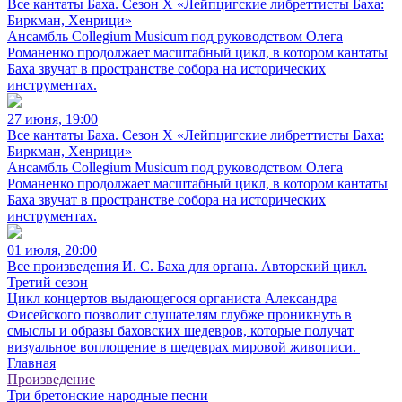
Все кантаты Баха. Сезон X «Лейпцигские либреттисты Баха:
Биркман, Хенрици»
Ансамбль Collegium Musicum под руководством Олега
Романенко продолжает масштабный цикл, в котором кантаты
Баха звучат в пространстве собора на исторических
инструментах.
27 июня, 19:00
Все кантаты Баха. Сезон X «Лейпцигские либреттисты Баха:
Биркман, Хенрици»
Ансамбль Collegium Musicum под руководством Олега
Романенко продолжает масштабный цикл, в котором кантаты
Баха звучат в пространстве собора на исторических
инструментах.
01 июля, 20:00
Все произведения И. С. Баха для органа. Авторский цикл.
Третий сезон
Цикл концертов выдающегося органиста Александра
Фисейского позволит слушателям глубже проникнуть в
смыслы и образы баховских шедевров, которые получат
визуальное воплощение в шедеврах мировой живописи.
Главная
Произведение
Три бретонские народные песни