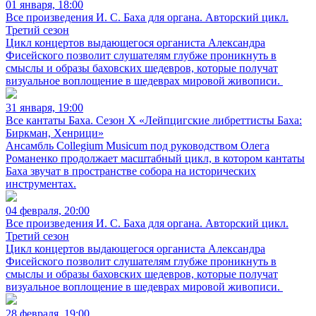
01 января, 18:00
Все произведения И. С. Баха для органа. Авторский цикл.
Третий сезон
Цикл концертов выдающегося органиста Александра
Фисейского позволит слушателям глубже проникнуть в
смыслы и образы баховских шедевров, которые получат
визуальное воплощение в шедеврах мировой живописи.
31 января, 19:00
Все кантаты Баха. Сезон X «Лейпцигские либреттисты Баха:
Биркман, Хенрици»
Ансамбль Collegium Musicum под руководством Олега
Романенко продолжает масштабный цикл, в котором кантаты
Баха звучат в пространстве собора на исторических
инструментах.
04 февраля, 20:00
Все произведения И. С. Баха для органа. Авторский цикл.
Третий сезон
Цикл концертов выдающегося органиста Александра
Фисейского позволит слушателям глубже проникнуть в
смыслы и образы баховских шедевров, которые получат
визуальное воплощение в шедеврах мировой живописи.
28 февраля, 19:00