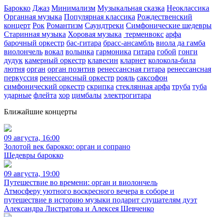
Барокко
Джаз
Минимализм
Музыкальная сказка
Неоклассика
Органная музыка
Популярная классика
Рождественский
концерт
Рок
Романтизм
Саундтреки
Симфонические шедевры
Старинная музыка
Хоровая музыка
терменвокс
арфа
барочный оркестр
бас-гитара
брасс-ансамбль
виола да гамба
виолончель
вокал
волынка
гармоника
гитара
гобой
гонги
дудук
камерный оркестр
клавесин
кларнет
колокола-била
лютня
орган
орган позитив
ренессансная гитара
ренессансная
перкуссия
ренессансный оркестр
рояль
саксофон
симфонический оркестр
скрипка
стеклянная арфа
труба
туба
ударные
флейта
хор
цимбалы
электрогитара
Ближайшие концерты
09 августа, 16:00
Золотой век барокко: орган и сопрано
Шедевры барокко
09 августа, 19:00
Путешествие во времени: орган и виолончель
Атмосферу уютного воскресного вечера в соборе и
путешествие в историю музыки подарит слушателям дуэт
Александра Листратова и Алексея Шевченко