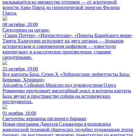
раскрывается во множестве оттенков — от аскетичной
ясности Арво Пярта до гипнотической энергии Филипа
Гласса.
08 октября, 20:00
Саундтреки на органе:
«Гарри Поттер», «Интерстеллар», «Пираты Карибского моря»
Тимур Халиуллин исполняет на двух органах — большом
историческом и современном цифровом — известную
киномузыку и классические произведения, ставшие
саундтреками.
25 октября, 19:00
Все кантаты Баха. Сезон X «Лейпцигские либреттисты Баха:
Биркман, Хенрици»
Ансамбль Collegium Musicum под руководством Олега
Романенко продолжает масштабный цикл, в котором кантаты
Баха звучат в пространстве собора на исторических
инструментах.
01 ноября, 16:00
Светотень: вершины органного барокко
Новая программа Даниэля Сальвадора вдохновлена
живописной техникой chiaroscuro: подобно художникам эпохи
барокко, он выстраивает звуковую драматургию на контрастах