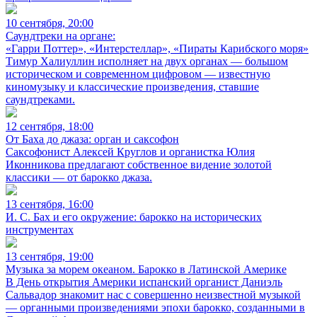
10 сентября, 20:00
Саундтреки на органе:
«Гарри Поттер», «Интерстеллар», «Пираты Карибского моря»
Тимур Халиуллин исполняет на двух органах — большом
историческом и современном цифровом — известную
киномузыку и классические произведения, ставшие
саундтреками.
12 сентября, 18:00
От Баха до джаза: орган и саксофон
Саксофонист Алексей Круглов и органистка Юлия
Иконникова предлагают собственное видение золотой
классики — от барокко джаза.
13 сентября, 16:00
И. С. Бах и его окружение: барокко на исторических
инструментах
13 сентября, 19:00
Музыка за морем океаном. Барокко в Латинской Америке
В День открытия Америки испанский органист Даниэль
Сальвадор знакомит нас с совершенно неизвестной музыкой
— органными произведениями эпохи барокко, созданными в