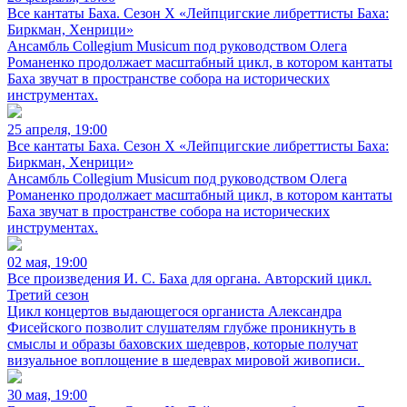
Все кантаты Баха. Сезон X «Лейпцигские либреттисты Баха:
Биркман, Хенрици»
Ансамбль Collegium Musicum под руководством Олега
Романенко продолжает масштабный цикл, в котором кантаты
Баха звучат в пространстве собора на исторических
инструментах.
25 апреля, 19:00
Все кантаты Баха. Сезон X «Лейпцигские либреттисты Баха:
Биркман, Хенрици»
Ансамбль Collegium Musicum под руководством Олега
Романенко продолжает масштабный цикл, в котором кантаты
Баха звучат в пространстве собора на исторических
инструментах.
02 мая, 19:00
Все произведения И. С. Баха для органа. Авторский цикл.
Третий сезон
Цикл концертов выдающегося органиста Александра
Фисейского позволит слушателям глубже проникнуть в
смыслы и образы баховских шедевров, которые получат
визуальное воплощение в шедеврах мировой живописи.
30 мая, 19:00