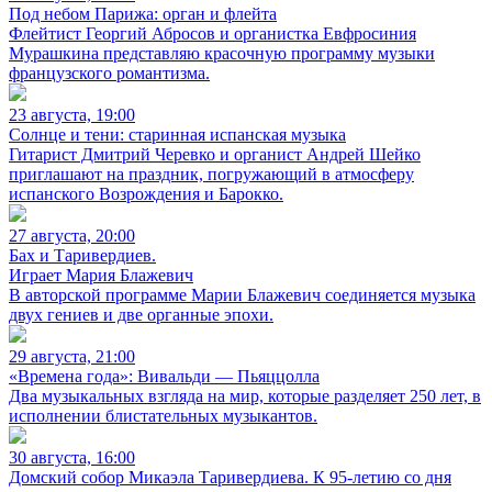
Под небом Парижа: орган и флейта
Флейтист Георгий Абросов и органистка Евфросиния
Мурашкина представляю красочную программу музыки
французского романтизма.
23 августа, 19:00
Солнце и тени: старинная испанская музыка
Гитарист Дмитрий Черевко и органист Андрей Шейко
приглашают на праздник, погружающий в атмосферу
испанского Возрождения и Барокко.
27 августа, 20:00
Бах и Таривердиев.
Играет Мария Блажевич
В авторской программе Марии Блажевич соединяется музыка
двух гениев и две органные эпохи.
29 августа, 21:00
«Времена года»: Вивальди — Пьяццолла
Два музыкальных взгляда на мир, которые разделяет 250 лет, в
исполнении блистательных музыкантов.
30 августа, 16:00
Домский собор Микаэла Таривердиева. К 95-летию со дня