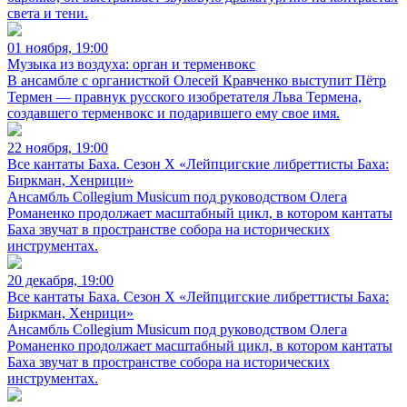
света и тени.
01 ноября, 19:00
Музыка из воздуха: орган и терменвокс
В ансамбле с органисткой Олесей Кравченко выступит Пётр
Термен — правнук русского изобретателя Льва Термена,
создавшего терменвокс и подарившего ему свое имя.
22 ноября, 19:00
Все кантаты Баха. Сезон X «Лейпцигские либреттисты Баха:
Биркман, Хенрици»
Ансамбль Collegium Musicum под руководством Олега
Романенко продолжает масштабный цикл, в котором кантаты
Баха звучат в пространстве собора на исторических
инструментах.
20 декабря, 19:00
Все кантаты Баха. Сезон X «Лейпцигские либреттисты Баха:
Биркман, Хенрици»
Ансамбль Collegium Musicum под руководством Олега
Романенко продолжает масштабный цикл, в котором кантаты
Баха звучат в пространстве собора на исторических
инструментах.