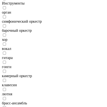
Инструменты
орган
симфонический оркестр
барочный оркестр
хор
вокал
гитара
гонги
камерный оркестр
клавесин
лютня
брасс-ансамбль