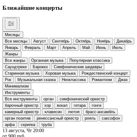
Ближайшие концерты
Месяцы
Все месяцы
Август
Сентябрь
Октябрь
Ноябрь
Декабрь
Январь
Февраль
Март
Апрель
Май
Июнь
Июль
Жанры
Все жанры
Органная музыка
Популярная классика
Саундтреки
Барокко
Симфонические шедевры
Старинная музыка
Хоровая музыка
Рождественский концерт
Рок
Музыкальная сказка
Неоклассика
Романтизм
Джаз
Минимализм
Инструменты
Все инструменты
орган
симфонический оркестр
барочный оркестр
хор
вокал
гитара
гонги
камерный оркестр
клавесин
лютня
брасс-ансамбль
орган позитив
ренессансный оркестр
рояль
саксофон
арфа
скрипка
труба
13 августа, Чт
20:00
от 900 руб.