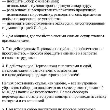
— посещать Собор с животными;
— использовать звуковоспроизводящую аппаратуру;
— расклеивать и распространять печатную продукцию;
— использовать пиротехнику, разводить огонь, применять
любые пожароопасные устройства;
— проводить самостоятельные экскурсии, не согласованные
с администрацией Собора.
2. Дом общины, где хозяйство своими силами осуществляют
прихожане сами.
3. Это действующая Церковь, а не публичное общественное
пространство, – просьба обращать внимание на запреты
и слова сотрудников.
4. В действующую Церковь вход с напитками и едой,
с велосипедами и самокатами, с животными
и в неподобающей одежде строго воспрещён!
Нельзя расставлять стулья, как удобно, – всё внутреннее
убранство собора располагается по схеме, рекомендованной
МЧС для вашей же безопасности. Нельзя свободно
перемещаться по залу во время концерта, производить съёмку
со звуком и со вспышкой.
5. При входе в собор посетители по просьбе дежурного