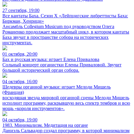
27 сентября, 19:00
Все кантаты Баха. Сезон X «Лейпцигские либреттисты Баха:
Биркман, Хенрици»
Ансамбль Collegium Musicum под руководством Олега
Романенко продолжает масштабный цикл, в котором кантаты
Баха звучат в пространстве собора на исторических
инструментах.
01 октября, 20:00
Бах и русская музыка: играет Елена Привалова
Сольный концерт органистки Елены Приваловой. Звучит
большой исторический орган собора.
04 октября, 16:00
Шедевры органной музыки: играет Мелоди Мишель
(Франция)
восходящая звезда мировой органной сцены Мелоди Мишель
исполнит программу, раскрывшую весь спектр тембров и всю
мощь «короля инструментов».
04 октября, 19:00
1983. Минимализм. Медитация на органе
Даниэль Сальвадор создал программу, в которой минимализм