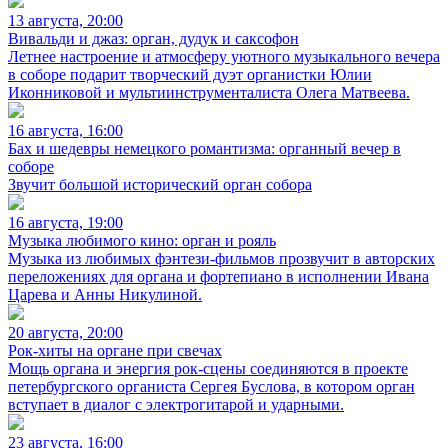
13 августа, 20:00
Вивальди и джаз: орган, дудук и саксофон
Летнее настроение и атмосферу уютного музыкального вечера
в соборе подарит творческий дуэт органистки Юлии
Иконниковой и мультиинструменталиста Олега Матвеева.
16 августа, 16:00
Бах и шедевры немецкого романтизма: органный вечер в
соборе
Звучит большой исторический орган собора
16 августа, 19:00
Музыка любимого кино: орган и рояль
Музыка из любимых фэнтези-фильмов прозвучит в авторских
переложениях для органа и фортепиано в исполнении Ивана
Царева и Анны Никулиной.
20 августа, 20:00
Рок-хиты на органе при свечах
Мощь органа и энергия рок-сцены соединяются в проекте
петербургского органиста Сергея Буслова, в котором орган
вступает в диалог с электрогитарой и ударными.
23 августа, 16:00