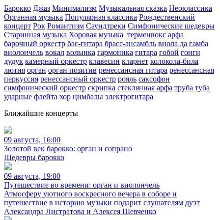
Барокко
Джаз
Минимализм
Музыкальная сказка
Неоклассика
Органная музыка
Популярная классика
Рождественский
концерт
Рок
Романтизм
Саундтреки
Симфонические шедевры
Старинная музыка
Хоровая музыка
терменвокс
арфа
барочный оркестр
бас-гитара
брасс-ансамбль
виола да гамба
виолончель
вокал
волынка
гармоника
гитара
гобой
гонги
дудук
камерный оркестр
клавесин
кларнет
колокола-била
лютня
орган
орган позитив
ренессансная гитара
ренессансная
перкуссия
ренессансный оркестр
рояль
саксофон
симфонический оркестр
скрипка
стеклянная арфа
труба
туба
ударные
флейта
хор
цимбалы
электрогитара
Ближайшие концерты
09 августа, 16:00
Золотой век барокко: орган и сопрано
Шедевры барокко
09 августа, 19:00
Путешествие во времени: орган и виолончель
Атмосферу уютного воскресного вечера в соборе и
путешествие в историю музыки подарит слушателям дуэт
Александра Листратова и Алексея Шевченко