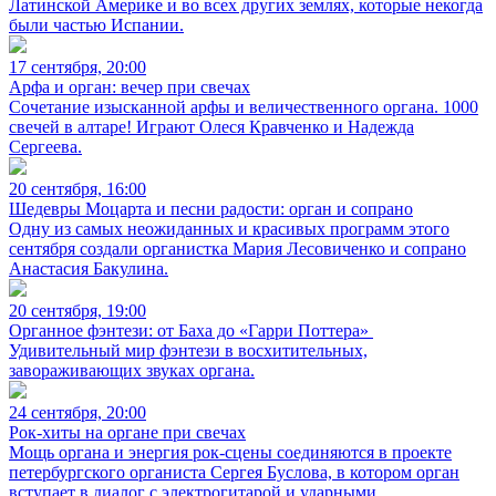
Латинской Америке и во всех других землях, которые некогда
были частью Испании.
17 сентября, 20:00
Арфа и орган: вечер при свечах
Сочетание изысканной арфы и величественного органа. 1000
свечей в алтаре! Играют Олеся Кравченко и Надежда
Сергеева.
20 сентября, 16:00
Шедевры Моцарта и песни радости: орган и сопрано
Одну из самых неожиданных и красивых программ этого
сентября создали органистка Мария Лесовиченко и сопрано
Анастасия Бакулина.
20 сентября, 19:00
Органное фэнтези: от Баха до «Гарри Поттера»
Удивительный мир фэнтези в восхитительных,
завораживающих звуках органа.
24 сентября, 20:00
Рок-хиты на органе при свечах
Мощь органа и энергия рок-сцены соединяются в проекте
петербургского органиста Сергея Буслова, в котором орган
вступает в диалог с электрогитарой и ударными.