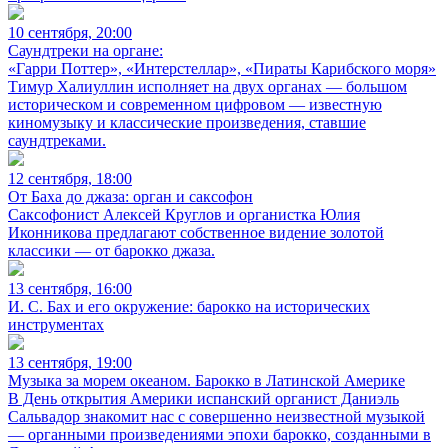
10 сентября, 20:00
Саундтреки на органе:
«Гарри Поттер», «Интерстеллар», «Пираты Карибского моря»
Тимур Халиуллин исполняет на двух органах — большом
историческом и современном цифровом — известную
киномузыку и классические произведения, ставшие
саундтреками.
12 сентября, 18:00
От Баха до джаза: орган и саксофон
Саксофонист Алексей Круглов и органистка Юлия
Иконникова предлагают собственное видение золотой
классики — от барокко джаза.
13 сентября, 16:00
И. С. Бах и его окружение: барокко на исторических
инструментах
13 сентября, 19:00
Музыка за морем океаном. Барокко в Латинской Америке
В День открытия Америки испанский органист Даниэль
Сальвадор знакомит нас с совершенно неизвестной музыкой
— органными произведениями эпохи барокко, созданными в