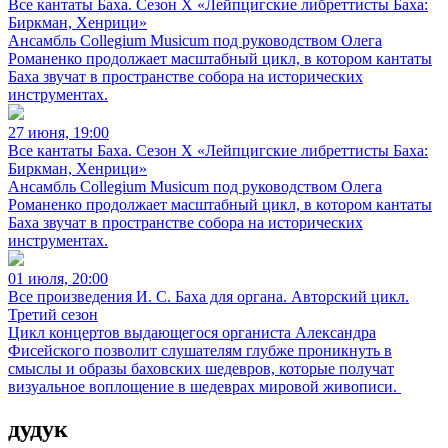
Все кантаты Баха. Сезон X «Лейпцигские либреттисты Баха:
Биркман, Хенрици»
Ансамбль Collegium Musicum под руководством Олега
Романенко продолжает масштабный цикл, в котором кантаты
Баха звучат в пространстве собора на исторических
инструментах.
27 июня, 19:00
Все кантаты Баха. Сезон X «Лейпцигские либреттисты Баха:
Биркман, Хенрици»
Ансамбль Collegium Musicum под руководством Олега
Романенко продолжает масштабный цикл, в котором кантаты
Баха звучат в пространстве собора на исторических
инструментах.
01 июля, 20:00
Все произведения И. С. Баха для органа. Авторский цикл.
Третий сезон
Цикл концертов выдающегося органиста Александра
Фисейского позволит слушателям глубже проникнуть в
смыслы и образы баховских шедевров, которые получат
визуальное воплощение в шедеврах мировой живописи.
дудук