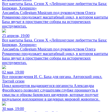
Все кантаты Баха. Сезон X «Лейпцигские либреттисты Баха:
Биркман, Хенрици»
Ансамбль Collegium Musicum под руководством Олега
Романенко продолжает масштабный цикл, в котором кантаты
Баха звучат в пространстве собора на исторических
инструментах.
25 апреля, 19:00
Все кантаты Баха. Сезон X «Лейпцигские либреттисты Баха:
Биркман, Хенрици»
Ансамбль Collegium Musicum под руководством Олега
Романенко продолжает масштабный цикл, в котором кантаты
Баха звучат в пространстве собора на исторических
инструментах.
02 мая, 19:00
Все произведения И. С. Баха для органа. Авторский цикл.
Третий сезон
Цикл концертов выдающегося органиста Александра
Фисейского позволит слушателям глубже проникнуть в
смыслы и образы баховских шедевров, которые получат
визуальное воплощение в шедеврах мировой живописи.
30 мая, 19:00