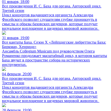
01 января, 18:00
Все произведения И. С. Баха для органа. Авторский цикл.
Третий сезон
Цикл концертов выдающегося органиста Александра
Фисейского позволит слушателям глубже проникнуть в
смыслы и образы баховских шедевров, которые получат
визуальное воплощение в шедеврах мировой живописи.
31 января, 19:00
Все кантаты Баха. Сезон X «Лейпцигские либреттисты Баха:
Биркман, Хенрици»
Ансамбль Collegium Musicum под руководством Олега
Романенко продолжает масштабный цикл, в котором кантаты
Баха звучат в пространстве собора на исторических
инструментах.
04 февраля, 20:00
Все произведения И. С. Баха для органа. Авторский цикл.
Третий сезон
Цикл концертов выдающегося органиста Александра
Фисейского позволит слушателям глубже проникнуть в
смыслы и образы баховских шедевров, которые получат
визуальное воплощение в шедеврах мировой живописи.
28 февраля, 19:00