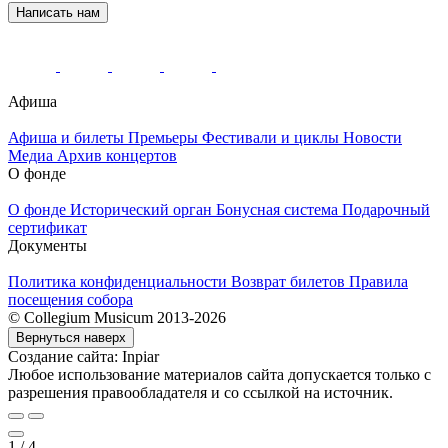
Написать нам
Афиша
Афиша и билеты
Премьеры
Фестивали и циклы
Новости
Медиа
Архив концертов
О фонде
О фонде
Исторический орган
Бонусная система
Подарочный
сертификат
Документы
Политика конфиденциальности
Возврат билетов
Правила
посещения собора
© Collegium Musicum 2013-2026
Вернуться наверх
Создание сайта: Inpiar
Любое использование материалов сайта допускается только с
разрешения правообладателя и со ссылкой на источник.
1
/
4