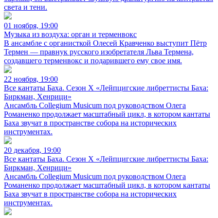
света и тени.
01 ноября, 19:00
Музыка из воздуха: орган и терменвокс
В ансамбле с органисткой Олесей Кравченко выступит Пётр
Термен — правнук русского изобретателя Льва Термена,
создавшего терменвокс и подарившего ему свое имя.
22 ноября, 19:00
Все кантаты Баха. Сезон X «Лейпцигские либреттисты Баха:
Биркман, Хенрици»
Ансамбль Collegium Musicum под руководством Олега
Романенко продолжает масштабный цикл, в котором кантаты
Баха звучат в пространстве собора на исторических
инструментах.
20 декабря, 19:00
Все кантаты Баха. Сезон X «Лейпцигские либреттисты Баха:
Биркман, Хенрици»
Ансамбль Collegium Musicum под руководством Олега
Романенко продолжает масштабный цикл, в котором кантаты
Баха звучат в пространстве собора на исторических
инструментах.