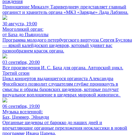
рождения
Приношение Микаэлу Таривердиеву представляет главный
органист и хранитель органа «МКЗ «Зарядье» Лада Лабзина.
30 августа, 19:00
Многоликий орган:
от Баха до Пьяццоллы
Программа молодого петербургского виртуоза Сергея Буслова
— яркий калейдоскоп шедевров, который удивит вас
разнообразием красок органа.
03 сентября, 20:00
Все произведения И. С. Баха для органа. Авторский цикл.
Третий сезон
Цикл концертов выдающегося органиста Александра
Фисейского позволит слушателям глубже проникнуть в
смыслы и образы баховских шедевров, которые получат
визуальное воплощение в шедеврах мировой живописи.
06 сентября, 19:00
Музыка вселенной:
Бах, Циммер, Эйнауди
Органные шедевры от барокко до наших дней и
впечатляющие органные переложения неоклассики в новой
программе Ивана Царева.