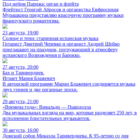
Под небом Парижа: орган и флейта
Флейтист Георгий Абросов и органистка Евфросиния
Мурашкина представляю красочную программу музыки
французского романтизма.
23 августа, 19:00
Солнце и тени: старинная испанская музыка
Гитарист Дмитрий Черевко и органист Андрей Шейко
приглашают на праздник, погружающий в атмосферу
испанского Возрождения и Барокко.
27 августа, 20:00
Бах и Таривердиев.
Играет Мария Блажевич
В авторской программе Марии Блажевич соединяется музыка
двух гениев и две органные эпохи.
29 августа, 21:00
«Времена года»: Вивальди — Пьяццолла
Два музыкальных взгляда на мир, которые разделяет 250 лет, в
исполнении блистательных музыкантов.
30 августа, 16:00
Домский собор Микаэла Таривердиева. К 95-летию со дня