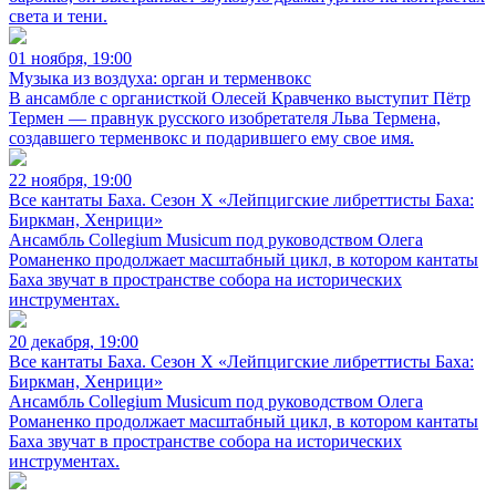
света и тени.
01 ноября, 19:00
Музыка из воздуха: орган и терменвокс
В ансамбле с органисткой Олесей Кравченко выступит Пётр
Термен — правнук русского изобретателя Льва Термена,
создавшего терменвокс и подарившего ему свое имя.
22 ноября, 19:00
Все кантаты Баха. Сезон X «Лейпцигские либреттисты Баха:
Биркман, Хенрици»
Ансамбль Collegium Musicum под руководством Олега
Романенко продолжает масштабный цикл, в котором кантаты
Баха звучат в пространстве собора на исторических
инструментах.
20 декабря, 19:00
Все кантаты Баха. Сезон X «Лейпцигские либреттисты Баха:
Биркман, Хенрици»
Ансамбль Collegium Musicum под руководством Олега
Романенко продолжает масштабный цикл, в котором кантаты
Баха звучат в пространстве собора на исторических
инструментах.