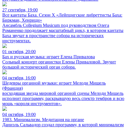
27 сентября, 19:00
Все кантаты Баха. Сезон X «Лейпцигские либреттисты Баха:
Биркман, Хенрици»
Ансамбль Collegium Musicum под руководством Олега
Романенко продолжает масштабный цикл, в котором кантаты
Баха звучат в пространстве собора на исторических
инструментах.
01 октября, 20:00
Бах и русская музыка: играет Елена Привалова
Сольный концерт органистки Елены Приваловой. Звучит
большой исторический орган собора.
04 октября, 16:00
Шедевры органной музыки: играет Мелоди Мишель
(Франция)
восходящая звезда мировой органной сцены Мелоди Мишель
исполнит программу, раскрывшую весь спектр тембров и всю
мощь «короля инструментов».
04 октября, 19:00
1983. Минимализм. Медитация на органе
Даниэль Сальвадор создал программу, в которой минимализм