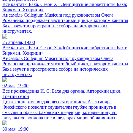
Все кантаты Баха. Сезон X «Лейпцигские либреттисты Баха:
Биркман, Хенрици»
Ансамбль Collegium Musicum под руководством Олега
Романенко продолжает масштабный цикл, в котором кантаты
Баха звучат в пространстве собора на исторических
инструментах.
25 апреля, 19:00
Все кантаты Баха. Сезон X «Лейпцигские либреттисты Баха:
Биркман, Хенрици»
Ансамбль Collegium Musicum под руководством Олега
Романенко продолжает масштабный цикл, в котором кантаты
Баха звучат в пространстве собора на исторических
инструментах.
02 мая, 19:00
Все произведения И. С. Баха для органа. Авторский цикл.
Третий сезон
Цикл концертов выдающегося органиста Александра
Фисейского позволит слушателям глубже проникнуть в
смыслы и образы баховских шедевров, которые получат
визуальное воплощение в шедеврах мировой живописи.
30 мая, 19:00