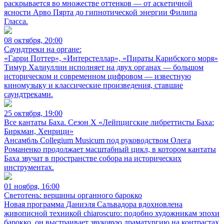
раскрывается во множестве оттенков — от аскетичной
ясности Арво Пярта до гипнотической энергии Филипа
Гласса.
08 октября, 20:00
Саундтреки на органе:
«Гарри Поттер», «Интерстеллар», «Пираты Карибского моря»
Тимур Халиуллин исполняет на двух органах — большом
историческом и современном цифровом — известную
киномузыку и классические произведения, ставшие
саундтреками.
25 октября, 19:00
Все кантаты Баха. Сезон X «Лейпцигские либреттисты Баха:
Биркман, Хенрици»
Ансамбль Collegium Musicum под руководством Олега
Романенко продолжает масштабный цикл, в котором кантаты
Баха звучат в пространстве собора на исторических
инструментах.
01 ноября, 16:00
Светотень: вершины органного барокко
Новая программа Даниэля Сальвадора вдохновлена
живописной техникой chiaroscuro: подобно художникам эпохи
барокко, он выстраивает звуковую драматургию на контрастах