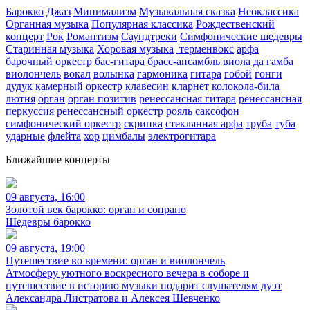
Барокко
Джаз
Минимализм
Музыкальная сказка
Неоклассика
Органная музыка
Популярная классика
Рождественский
концерт
Рок
Романтизм
Саундтреки
Симфонические шедевры
Старинная музыка
Хоровая музыка
терменвокс
арфа
барочный оркестр
бас-гитара
брасс-ансамбль
виола да гамба
виолончель
вокал
волынка
гармоника
гитара
гобой
гонги
дудук
камерный оркестр
клавесин
кларнет
колокола-била
лютня
орган
орган позитив
ренессансная гитара
ренессансная
перкуссия
ренессансный оркестр
рояль
саксофон
симфонический оркестр
скрипка
стеклянная арфа
труба
туба
ударные
флейта
хор
цимбалы
электрогитара
Ближайшие концерты
09 августа, 16:00
Золотой век барокко: орган и сопрано
Шедевры барокко
09 августа, 19:00
Путешествие во времени: орган и виолончель
Атмосферу уютного воскресного вечера в соборе и
путешествие в историю музыки подарит слушателям дуэт
Александра Листратова и Алексея Шевченко