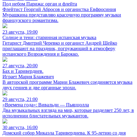
Под небом Парижа: орган и флейта
Флейтист Георгий Абросов и органистка Евфросиния
Мурашкина представляю красочную программу музыки
французского романтизма.
23 августа, 19:00
Солнце и тени: старинная испанская музыка
Гитарист Дмитрий Черевко и органист Андрей Шейко
приглашают на праздник, погружающий в атмосферу
испанского Возрождения и Барокко.
27 августа, 20:00
Бах и Таривердиев.
Играет Мария Блажевич
В авторской программе Марии Блажевич соединяется музыка
двух гениев и две органные эпохи.
29 августа, 21:00
«Времена года»: Вивальди — Пьяццолла
Два музыкальных взгляда на мир, которые разделяет 250 лет, в
исполнении блистательных музыкантов.
30 августа, 16:00
Домский собор Микаэла Таривердиева. К 95-летию со дня