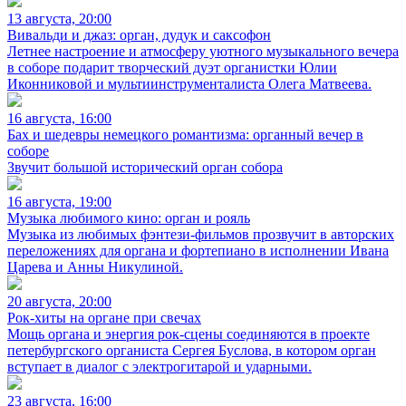
13 августа, 20:00
Вивальди и джаз: орган, дудук и саксофон
Летнее настроение и атмосферу уютного музыкального вечера
в соборе подарит творческий дуэт органистки Юлии
Иконниковой и мультиинструменталиста Олега Матвеева.
16 августа, 16:00
Бах и шедевры немецкого романтизма: органный вечер в
соборе
Звучит большой исторический орган собора
16 августа, 19:00
Музыка любимого кино: орган и рояль
Музыка из любимых фэнтези-фильмов прозвучит в авторских
переложениях для органа и фортепиано в исполнении Ивана
Царева и Анны Никулиной.
20 августа, 20:00
Рок-хиты на органе при свечах
Мощь органа и энергия рок-сцены соединяются в проекте
петербургского органиста Сергея Буслова, в котором орган
вступает в диалог с электрогитарой и ударными.
23 августа, 16:00