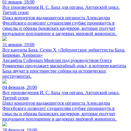
01 января, 18:00
Все произведения И. С. Баха для органа. Авторский цикл.
Третий сезон
Цикл концертов выдающегося органиста Александра
Фисейского позволит слушателям глубже проникнуть в
смыслы и образы баховских шедевров, которые получат
визуальное воплощение в шедеврах мировой живописи.
31 января, 19:00
Все кантаты Баха. Сезон X «Лейпцигские либреттисты Баха:
Биркман, Хенрици»
Ансамбль Collegium Musicum под руководством Олега
Романенко продолжает масштабный цикл, в котором кантаты
Баха звучат в пространстве собора на исторических
инструментах.
04 февраля, 20:00
Все произведения И. С. Баха для органа. Авторский цикл.
Третий сезон
Цикл концертов выдающегося органиста Александра
Фисейского позволит слушателям глубже проникнуть в
смыслы и образы баховских шедевров, которые получат
визуальное воплощение в шедеврах мировой живописи.
28 февраля, 19:00