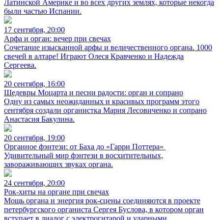
Латинской Америке и во всех других землях, которые некогда
были частью Испании.
17 сентября, 20:00
Арфа и орган: вечер при свечах
Сочетание изысканной арфы и величественного органа. 1000
свечей в алтаре! Играют Олеся Кравченко и Надежда
Сергеева.
20 сентября, 16:00
Шедевры Моцарта и песни радости: орган и сопрано
Одну из самых неожиданных и красивых программ этого
сентября создали органистка Мария Лесовиченко и сопрано
Анастасия Бакулина.
20 сентября, 19:00
Органное фэнтези: от Баха до «Гарри Поттера»
Удивительный мир фэнтези в восхитительных,
завораживающих звуках органа.
24 сентября, 20:00
Рок-хиты на органе при свечах
Мощь органа и энергия рок-сцены соединяются в проекте
петербургского органиста Сергея Буслова, в котором орган
вступает в диалог с электрогитарой и ударными.