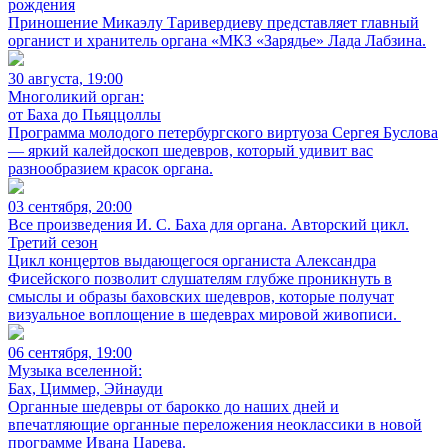
рождения
Приношение Микаэлу Таривердиеву представляет главный
органист и хранитель органа «МКЗ «Зарядье» Лада Лабзина.
30 августа, 19:00
Многоликий орган:
от Баха до Пьяццоллы
Программа молодого петербургского виртуоза Сергея Буслова
— яркий калейдоскоп шедевров, который удивит вас
разнообразием красок органа.
03 сентября, 20:00
Все произведения И. С. Баха для органа. Авторский цикл.
Третий сезон
Цикл концертов выдающегося органиста Александра
Фисейского позволит слушателям глубже проникнуть в
смыслы и образы баховских шедевров, которые получат
визуальное воплощение в шедеврах мировой живописи.
06 сентября, 19:00
Музыка вселенной:
Бах, Циммер, Эйнауди
Органные шедевры от барокко до наших дней и
впечатляющие органные переложения неоклассики в новой
программе Ивана Царева.