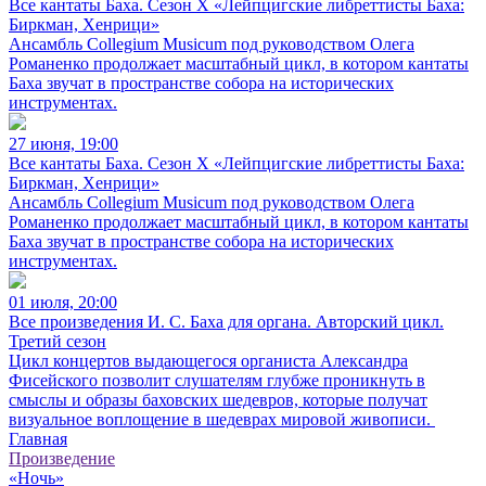
Все кантаты Баха. Сезон X «Лейпцигские либреттисты Баха:
Биркман, Хенрици»
Ансамбль Collegium Musicum под руководством Олега
Романенко продолжает масштабный цикл, в котором кантаты
Баха звучат в пространстве собора на исторических
инструментах.
27 июня, 19:00
Все кантаты Баха. Сезон X «Лейпцигские либреттисты Баха:
Биркман, Хенрици»
Ансамбль Collegium Musicum под руководством Олега
Романенко продолжает масштабный цикл, в котором кантаты
Баха звучат в пространстве собора на исторических
инструментах.
01 июля, 20:00
Все произведения И. С. Баха для органа. Авторский цикл.
Третий сезон
Цикл концертов выдающегося органиста Александра
Фисейского позволит слушателям глубже проникнуть в
смыслы и образы баховских шедевров, которые получат
визуальное воплощение в шедеврах мировой живописи.
Главная
Произведение
«Ночь»