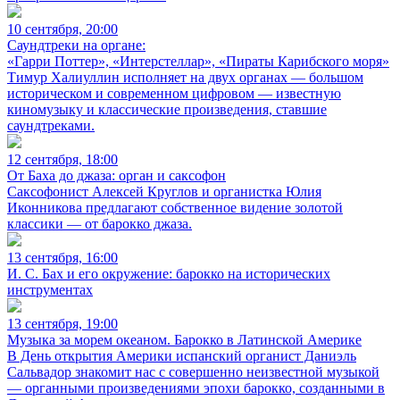
10 сентября, 20:00
Саундтреки на органе:
«Гарри Поттер», «Интерстеллар», «Пираты Карибского моря»
Тимур Халиуллин исполняет на двух органах — большом
историческом и современном цифровом — известную
киномузыку и классические произведения, ставшие
саундтреками.
12 сентября, 18:00
От Баха до джаза: орган и саксофон
Саксофонист Алексей Круглов и органистка Юлия
Иконникова предлагают собственное видение золотой
классики — от барокко джаза.
13 сентября, 16:00
И. С. Бах и его окружение: барокко на исторических
инструментах
13 сентября, 19:00
Музыка за морем океаном. Барокко в Латинской Америке
В День открытия Америки испанский органист Даниэль
Сальвадор знакомит нас с совершенно неизвестной музыкой
— органными произведениями эпохи барокко, созданными в