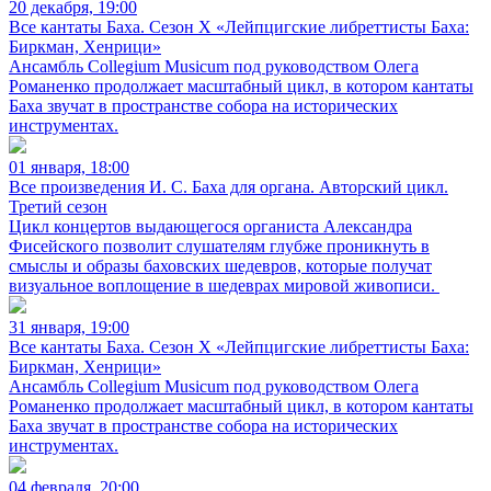
20 декабря, 19:00
Все кантаты Баха. Сезон X «Лейпцигские либреттисты Баха:
Биркман, Хенрици»
Ансамбль Collegium Musicum под руководством Олега
Романенко продолжает масштабный цикл, в котором кантаты
Баха звучат в пространстве собора на исторических
инструментах.
01 января, 18:00
Все произведения И. С. Баха для органа. Авторский цикл.
Третий сезон
Цикл концертов выдающегося органиста Александра
Фисейского позволит слушателям глубже проникнуть в
смыслы и образы баховских шедевров, которые получат
визуальное воплощение в шедеврах мировой живописи.
31 января, 19:00
Все кантаты Баха. Сезон X «Лейпцигские либреттисты Баха:
Биркман, Хенрици»
Ансамбль Collegium Musicum под руководством Олега
Романенко продолжает масштабный цикл, в котором кантаты
Баха звучат в пространстве собора на исторических
инструментах.
04 февраля, 20:00