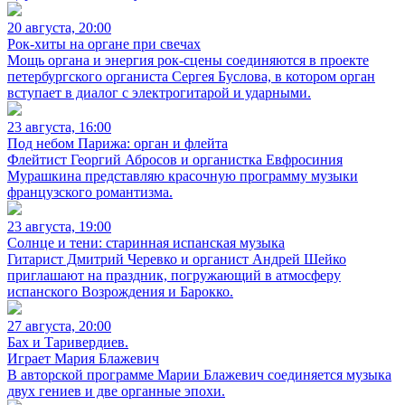
20 августа, 20:00
Рок-хиты на органе при свечах
Мощь органа и энергия рок-сцены соединяются в проекте
петербургского органиста Сергея Буслова, в котором орган
вступает в диалог с электрогитарой и ударными.
23 августа, 16:00
Под небом Парижа: орган и флейта
Флейтист Георгий Абросов и органистка Евфросиния
Мурашкина представляю красочную программу музыки
французского романтизма.
23 августа, 19:00
Солнце и тени: старинная испанская музыка
Гитарист Дмитрий Черевко и органист Андрей Шейко
приглашают на праздник, погружающий в атмосферу
испанского Возрождения и Барокко.
27 августа, 20:00
Бах и Таривердиев.
Играет Мария Блажевич
В авторской программе Марии Блажевич соединяется музыка
двух гениев и две органные эпохи.