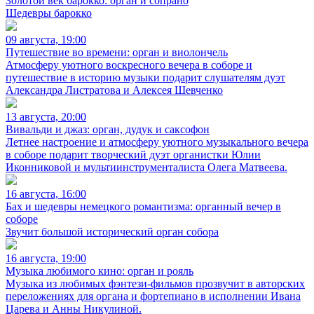
Золотой век барокко: орган и сопрано
Шедевры барокко
09 августа, 19:00
Путешествие во времени: орган и виолончель
Атмосферу уютного воскресного вечера в соборе и
путешествие в историю музыки подарит слушателям дуэт
Александра Листратова и Алексея Шевченко
13 августа, 20:00
Вивальди и джаз: орган, дудук и саксофон
Летнее настроение и атмосферу уютного музыкального вечера
в соборе подарит творческий дуэт органистки Юлии
Иконниковой и мультиинструменталиста Олега Матвеева.
16 августа, 16:00
Бах и шедевры немецкого романтизма: органный вечер в
соборе
Звучит большой исторический орган собора
16 августа, 19:00
Музыка любимого кино: орган и рояль
Музыка из любимых фэнтези-фильмов прозвучит в авторских
переложениях для органа и фортепиано в исполнении Ивана
Царева и Анны Никулиной.