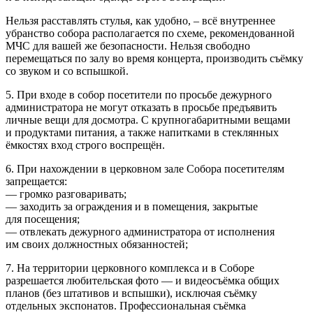
Нельзя расставлять стулья, как удобно, – всё внутреннее
убранство собора располагается по схеме, рекомендованной
МЧС для вашей же безопасности. Нельзя свободно
перемещаться по залу во время концерта, производить съёмку
со звуком и со вспышкой.
5. При входе в собор посетители по просьбе дежурного
администратора не могут отказать в просьбе предъявить
личные вещи для досмотра. С крупногабаритными вещами
и продуктами питания, а также напитками в стеклянных
ёмкостях вход строго воспрещён.
6. При нахождении в церковном зале Собора посетителям
запрещается:
— громко разговаривать;
— заходить за ограждения и в помещения, закрытые
для посещения;
— отвлекать дежурного администратора от исполнения
им своих должностных обязанностей;
7. На территории церковного комплекса и в Соборе
разрешается любительская фото — и видеосъёмка общих
планов (без штативов и вспышки), исключая съёмку
отдельных экспонатов. Профессиональная съёмка