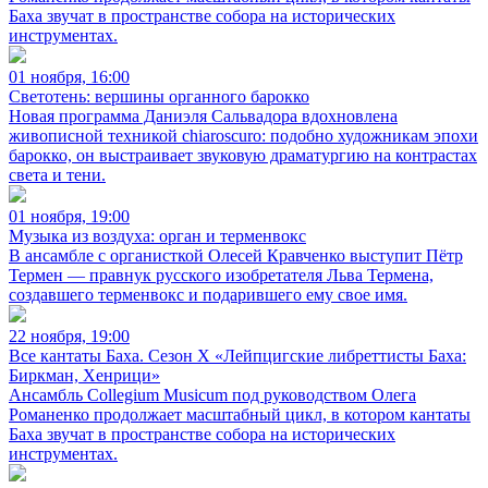
Баха звучат в пространстве собора на исторических
инструментах.
01 ноября, 16:00
Светотень: вершины органного барокко
Новая программа Даниэля Сальвадора вдохновлена
живописной техникой chiaroscuro: подобно художникам эпохи
барокко, он выстраивает звуковую драматургию на контрастах
света и тени.
01 ноября, 19:00
Музыка из воздуха: орган и терменвокс
В ансамбле с органисткой Олесей Кравченко выступит Пётр
Термен — правнук русского изобретателя Льва Термена,
создавшего терменвокс и подарившего ему свое имя.
22 ноября, 19:00
Все кантаты Баха. Сезон X «Лейпцигские либреттисты Баха:
Биркман, Хенрици»
Ансамбль Collegium Musicum под руководством Олега
Романенко продолжает масштабный цикл, в котором кантаты
Баха звучат в пространстве собора на исторических
инструментах.