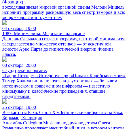
(Франция)
восходящая звезда мировой органной сцены Мелоди Мишель
исполнит программу, раскрывшую весь спектр тембров и всю
мощь «короля инструментов».
04 октября, 19:00
1983. Минимализм. Медитация на органе
Даниэль Сальвадор создал программу, в которой минимализм
раскрывается во множестве оттенков — от аскетичной
ясности Арво Пярта до гипнотической энергии Филипа
Гласса.
08 октября, 20:00
Саундтреки на органе:
«Гарри Поттер», «Интерстеллар», «Пираты Карибского моря»
Тимур Халиуллин исполняет на двух органах — большом
историческом и современном цифровом — известную
киномузыку и классические произведения, ставшие
саундтреками.
25 октября, 19:00
Все кантаты Баха. Сезон X «Лейпцигские либреттисты Баха:
Биркман, Хенрици»
Ансамбль Collegium Musicum под руководством Олега
Романенко продолжает масштабный цикл, в котором кантаты