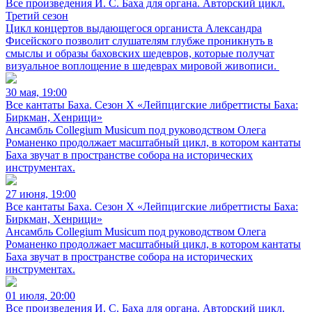
Все произведения И. С. Баха для органа. Авторский цикл.
Третий сезон
Цикл концертов выдающегося органиста Александра
Фисейского позволит слушателям глубже проникнуть в
смыслы и образы баховских шедевров, которые получат
визуальное воплощение в шедеврах мировой живописи.
30 мая, 19:00
Все кантаты Баха. Сезон X «Лейпцигские либреттисты Баха:
Биркман, Хенрици»
Ансамбль Collegium Musicum под руководством Олега
Романенко продолжает масштабный цикл, в котором кантаты
Баха звучат в пространстве собора на исторических
инструментах.
27 июня, 19:00
Все кантаты Баха. Сезон X «Лейпцигские либреттисты Баха:
Биркман, Хенрици»
Ансамбль Collegium Musicum под руководством Олега
Романенко продолжает масштабный цикл, в котором кантаты
Баха звучат в пространстве собора на исторических
инструментах.
01 июля, 20:00
Все произведения И. С. Баха для органа. Авторский цикл.