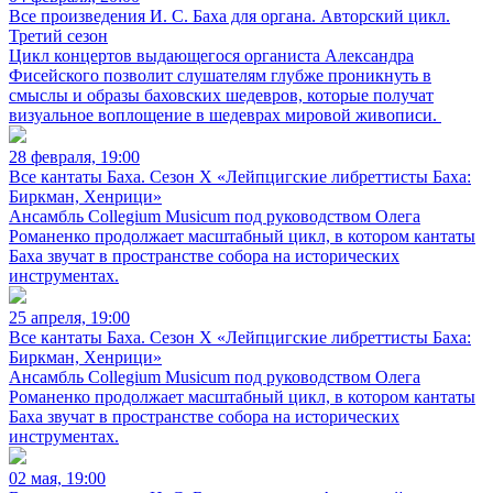
Все произведения И. С. Баха для органа. Авторский цикл.
Третий сезон
Цикл концертов выдающегося органиста Александра
Фисейского позволит слушателям глубже проникнуть в
смыслы и образы баховских шедевров, которые получат
визуальное воплощение в шедеврах мировой живописи.
28 февраля, 19:00
Все кантаты Баха. Сезон X «Лейпцигские либреттисты Баха:
Биркман, Хенрици»
Ансамбль Collegium Musicum под руководством Олега
Романенко продолжает масштабный цикл, в котором кантаты
Баха звучат в пространстве собора на исторических
инструментах.
25 апреля, 19:00
Все кантаты Баха. Сезон X «Лейпцигские либреттисты Баха:
Биркман, Хенрици»
Ансамбль Collegium Musicum под руководством Олега
Романенко продолжает масштабный цикл, в котором кантаты
Баха звучат в пространстве собора на исторических
инструментах.
02 мая, 19:00