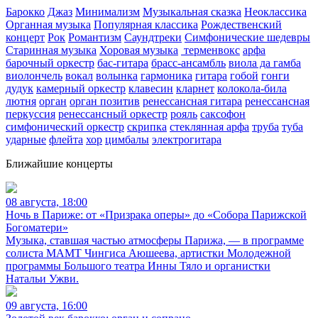
Барокко
Джаз
Минимализм
Музыкальная сказка
Неоклассика
Органная музыка
Популярная классика
Рождественский
концерт
Рок
Романтизм
Саундтреки
Симфонические шедевры
Старинная музыка
Хоровая музыка
терменвокс
арфа
барочный оркестр
бас-гитара
брасс-ансамбль
виола да гамба
виолончель
вокал
волынка
гармоника
гитара
гобой
гонги
дудук
камерный оркестр
клавесин
кларнет
колокола-била
лютня
орган
орган позитив
ренессансная гитара
ренессансная
перкуссия
ренессансный оркестр
рояль
саксофон
симфонический оркестр
скрипка
стеклянная арфа
труба
туба
ударные
флейта
хор
цимбалы
электрогитара
Ближайшие концерты
08 августа, 18:00
Ночь в Париже: от «Призрака оперы» до «Собора Парижской
Богоматери»
Музыка, ставшая частью атмосферы Парижа, — в программе
солиста МАМТ Чингиса Аюшеева, артистки Молодежной
программы Большого театра Инны Тяло и органистки
Натальи Ужви.
09 августа, 16:00