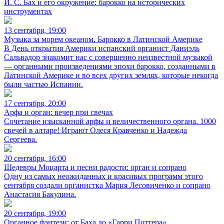
И. С. Бах и его окружение: барокко на исторических
инструментах
13 сентября, 19:00
Музыка за морем океаном. Барокко в Латинской Америке
В День открытия Америки испанский органист Даниэль
Сальвадор знакомит нас с совершенно неизвестной музыкой
— органными произведениями эпохи барокко, созданными в
Латинской Америке и во всех других землях, которые некогда
были частью Испании.
17 сентября, 20:00
Арфа и орган: вечер при свечах
Сочетание изысканной арфы и величественного органа. 1000
свечей в алтаре! Играют Олеся Кравченко и Надежда
Сергеева.
20 сентября, 16:00
Шедевры Моцарта и песни радости: орган и сопрано
Одну из самых неожиданных и красивых программ этого
сентября создали органистка Мария Лесовиченко и сопрано
Анастасия Бакулина.
20 сентября, 19:00
Органное фэнтези: от Баха до «Гарри Поттера»