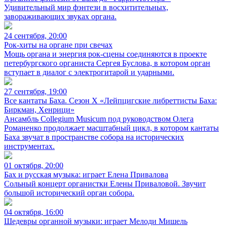
Удивительный мир фэнтези в восхитительных,
завораживающих звуках органа.
24 сентября, 20:00
Рок-хиты на органе при свечах
Мощь органа и энергия рок-сцены соединяются в проекте
петербургского органиста Сергея Буслова, в котором орган
вступает в диалог с электрогитарой и ударными.
27 сентября, 19:00
Все кантаты Баха. Сезон X «Лейпцигские либреттисты Баха:
Биркман, Хенрици»
Ансамбль Collegium Musicum под руководством Олега
Романенко продолжает масштабный цикл, в котором кантаты
Баха звучат в пространстве собора на исторических
инструментах.
01 октября, 20:00
Бах и русская музыка: играет Елена Привалова
Сольный концерт органистки Елены Приваловой. Звучит
большой исторический орган собора.
04 октября, 16:00
Шедевры органной музыки: играет Мелоди Мишель