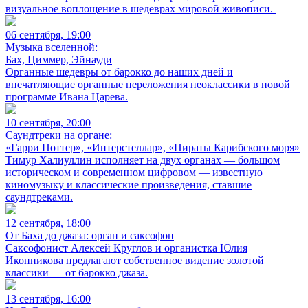
визуальное воплощение в шедеврах мировой живописи.
06 сентября, 19:00
Музыка вселенной:
Бах, Циммер, Эйнауди
Органные шедевры от барокко до наших дней и
впечатляющие органные переложения неоклассики в новой
программе Ивана Царева.
10 сентября, 20:00
Саундтреки на органе:
«Гарри Поттер», «Интерстеллар», «Пираты Карибского моря»
Тимур Халиуллин исполняет на двух органах — большом
историческом и современном цифровом — известную
киномузыку и классические произведения, ставшие
саундтреками.
12 сентября, 18:00
От Баха до джаза: орган и саксофон
Саксофонист Алексей Круглов и органистка Юлия
Иконникова предлагают собственное видение золотой
классики — от барокко джаза.
13 сентября, 16:00