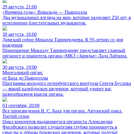
29 августа, 21:00
«Времена года»: Вивальди — Пьяццолла
Два музыкальных взгляда на мир, которые разделяет 250 лет, в
исполнении блистательных музыкантов.
30 августа, 16:00
Домский собор Микаэла Таривердиева. К 95-летию со дня
рождения
Приношение Микаэлу Таривердиеву представляет главный
органист и хранитель органа «МКЗ «Зарядье» Лада Лабзина.
30 августа, 19:00
Многоликий орган:
от Баха до Пьяццоллы
Программа молодого петербургского виртуоза Сергея Буслова
— яркий калейдоскоп шедевров, который удивит вас
разнообразием красок органа.
03 сентября, 20:00
Все произведения И. С. Баха для органа. Авторский цикл.
Третий сезон
Цикл концертов выдающегося органиста Александра
Фисейского позволит слушателям глубже проникнуть в
смыслы и образы баховских шедевров, которые получат