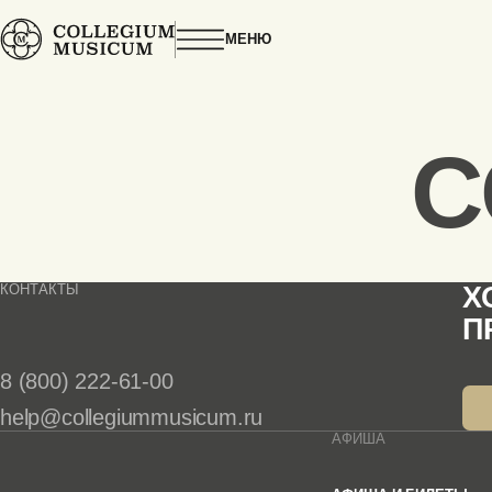
ГЛАВНАЯ
ПРОИЗВЕДЕНИЕ
ХОРАЛЬНАЯ ПРЕЛЮДИЯ HERR CHRIST, D
МЕНЮ
C
КОНТАКТЫ
Х
П
8 (800) 222-61-00
help@collegiummusicum.ru
АФИША