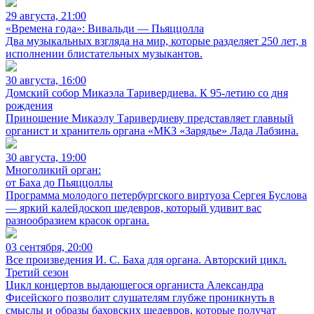
29 августа, 21:00
«Времена года»: Вивальди — Пьяццолла
Два музыкальных взгляда на мир, которые разделяет 250 лет, в
исполнении блистательных музыкантов.
30 августа, 16:00
Домский собор Микаэла Таривердиева. К 95-летию со дня
рождения
Приношение Микаэлу Таривердиеву представляет главный
органист и хранитель органа «МКЗ «Зарядье» Лада Лабзина.
30 августа, 19:00
Многоликий орган:
от Баха до Пьяццоллы
Программа молодого петербургского виртуоза Сергея Буслова
— яркий калейдоскоп шедевров, который удивит вас
разнообразием красок органа.
03 сентября, 20:00
Все произведения И. С. Баха для органа. Авторский цикл.
Третий сезон
Цикл концертов выдающегося органиста Александра
Фисейского позволит слушателям глубже проникнуть в
смыслы и образы баховских шедевров, которые получат