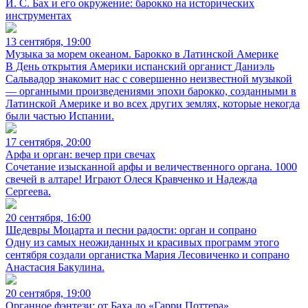
И. С. Бах и его окружение: барокко на исторических
инструментах
13 сентября, 19:00
Музыка за морем океаном. Барокко в Латинской Америке
В День открытия Америки испанский органист Даниэль
Сальвадор знакомит нас с совершенно неизвестной музыкой
— органными произведениями эпохи барокко, созданными в
Латинской Америке и во всех других землях, которые некогда
были частью Испании.
17 сентября, 20:00
Арфа и орган: вечер при свечах
Сочетание изысканной арфы и величественного органа. 1000
свечей в алтаре! Играют Олеся Кравченко и Надежда
Сергеева.
20 сентября, 16:00
Шедевры Моцарта и песни радости: орган и сопрано
Одну из самых неожиданных и красивых программ этого
сентября создали органистка Мария Лесовиченко и сопрано
Анастасия Бакулина.
20 сентября, 19:00
Органное фэнтези: от Баха до «Гарри Поттера»