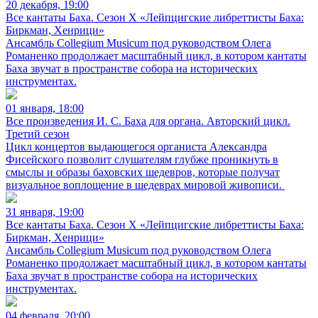
20 декабря, 19:00
Все кантаты Баха. Сезон X «Лейпцигские либреттисты Баха:
Биркман, Хенрици»
Ансамбль Collegium Musicum под руководством Олега
Романенко продолжает масштабный цикл, в котором кантаты
Баха звучат в пространстве собора на исторических
инструментах.
01 января, 18:00
Все произведения И. С. Баха для органа. Авторский цикл.
Третий сезон
Цикл концертов выдающегося органиста Александра
Фисейского позволит слушателям глубже проникнуть в
смыслы и образы баховских шедевров, которые получат
визуальное воплощение в шедеврах мировой живописи.
31 января, 19:00
Все кантаты Баха. Сезон X «Лейпцигские либреттисты Баха:
Биркман, Хенрици»
Ансамбль Collegium Musicum под руководством Олега
Романенко продолжает масштабный цикл, в котором кантаты
Баха звучат в пространстве собора на исторических
инструментах.
04 февраля, 20:00