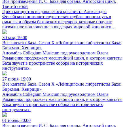
Все произведения И. С. Баха для органа. Авторский цикл.
Третий сезон
Цикл концертов выдающегося органиста Александра
Фисейского позволит слушателям глубже проникнуть в
смыслы и образы баховских шедевров, которые получат
визуальное воплощение в шедеврах мировой живописи.
30 мая, 19:00
Все кантаты Баха. Сезон X «Лейпцигские либреттисты Баха:
Биркман, Хенрици»
Ансамбль Collegium Musicum под руководством Олега
Романенко продолжает масштабный цикл, в котором кантаты
Баха звучат в пространстве собора на исторических
инструментах.
27 июня, 19:00
Все кантаты Баха. Сезон X «Лейпцигские либреттисты Баха:
Биркман, Хенрици»
Ансамбль Collegium Musicum под руководством Олега
Романенко продолжает масштабный цикл, в котором кантаты
Баха звучат в пространстве собора на исторических
инструментах.
01 июля, 20:00
Все произведения И. С. Баха для органа. Авторский цикл.