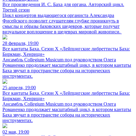
Все произведения И. С. Баха для органа. Авторский цикл.
Третий сезон
Цикл концертов выдающегося органиста Александра
Фисейского позволит слушателям глубже проникнуть в
смыслы и образы баховских шедевров, которые получат
визуальное воплощение в шедеврах мировой живописи.
28 февраля, 19:00
Все кантаты Баха. Сезон X «Лейпцигские либреттисты Баха:
Биркман, Хенрици»
Ансамбль Collegium Musicum под руководством Олега
Романенко продолжает масштабный цикл, в котором кантаты
Баха звучат в пространстве собора на исторических
инструментах.
25 апреля, 19:00
Все кантаты Баха. Сезон X «Лейпцигские либреттисты Баха:
Биркман, Хенрици»
Ансамбль Collegium Musicum под руководством Олега
Романенко продолжает масштабный цикл, в котором кантаты
Баха звучат в пространстве собора на исторических
инструментах.
02 мая, 19:00