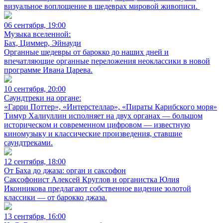
визуальное воплощение в шедеврах мировой живописи.
06 сентября, 19:00
Музыка вселенной:
Бах, Циммер, Эйнауди
Органные шедевры от барокко до наших дней и
впечатляющие органные переложения неоклассики в новой
программе Ивана Царева.
10 сентября, 20:00
Саундтреки на органе:
«Гарри Поттер», «Интерстеллар», «Пираты Карибского моря»
Тимур Халиуллин исполняет на двух органах — большом
историческом и современном цифровом — известную
киномузыку и классические произведения, ставшие
саундтреками.
12 сентября, 18:00
От Баха до джаза: орган и саксофон
Саксофонист Алексей Круглов и органистка Юлия
Иконникова предлагают собственное видение золотой
классики — от барокко джаза.
13 сентября, 16:00