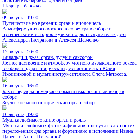
Золотой век барокко: орган и сопрано
Шедевры барокко
09 августа, 19:00
Путешествие во времени: орган и виолончель
Атмосферу уютного воскресного вечера в соборе и
путешествие в историю музыки подарит слушателям дуэт
Александра Листратова и Алексея Шевченко
13 августа, 20:00
Вивальди и джаз: орган, дудук и саксофон
Летнее настроение и атмосферу уютного музыкального вечера
в соборе подарит творческий дуэт органистки Юлии
Иконниковой и мультиинструменталиста Олега Матвеева.
16 августа, 16:00
Бах и шедевры немецкого романтизма: органный вечер в
соборе
Звучит большой исторический орган собора
16 августа, 19:00
Музыка любимого кино: орган и рояль
Музыка из любимых фэнтези-фильмов прозвучит в авторских
переложениях для органа и фортепиано в исполнении Ивана
Царева и Анны Никулиной.