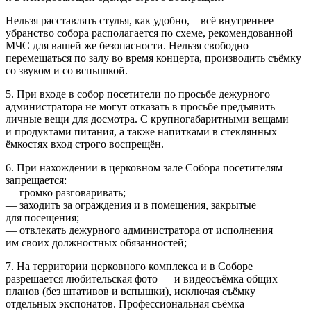
Нельзя расставлять стулья, как удобно, – всё внутреннее
убранство собора располагается по схеме, рекомендованной
МЧС для вашей же безопасности. Нельзя свободно
перемещаться по залу во время концерта, производить съёмку
со звуком и со вспышкой.
5. При входе в собор посетители по просьбе дежурного
администратора не могут отказать в просьбе предъявить
личные вещи для досмотра. С крупногабаритными вещами
и продуктами питания, а также напитками в стеклянных
ёмкостях вход строго воспрещён.
6. При нахождении в церковном зале Собора посетителям
запрещается:
— громко разговаривать;
— заходить за ограждения и в помещения, закрытые
для посещения;
— отвлекать дежурного администратора от исполнения
им своих должностных обязанностей;
7. На территории церковного комплекса и в Соборе
разрешается любительская фото — и видеосъёмка общих
планов (без штативов и вспышки), исключая съёмку
отдельных экспонатов. Профессиональная съёмка