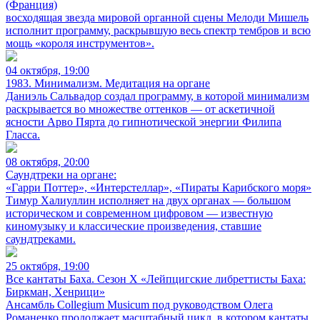
(Франция)
восходящая звезда мировой органной сцены Мелоди Мишель
исполнит программу, раскрывшую весь спектр тембров и всю
мощь «короля инструментов».
04 октября, 19:00
1983. Минимализм. Медитация на органе
Даниэль Сальвадор создал программу, в которой минимализм
раскрывается во множестве оттенков — от аскетичной
ясности Арво Пярта до гипнотической энергии Филипа
Гласса.
08 октября, 20:00
Саундтреки на органе:
«Гарри Поттер», «Интерстеллар», «Пираты Карибского моря»
Тимур Халиуллин исполняет на двух органах — большом
историческом и современном цифровом — известную
киномузыку и классические произведения, ставшие
саундтреками.
25 октября, 19:00
Все кантаты Баха. Сезон X «Лейпцигские либреттисты Баха:
Биркман, Хенрици»
Ансамбль Collegium Musicum под руководством Олега
Романенко продолжает масштабный цикл, в котором кантаты