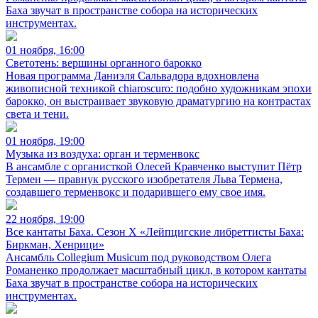
Баха звучат в пространстве собора на исторических
инструментах.
01 ноября, 16:00
Светотень: вершины органного барокко
Новая программа Даниэля Сальвадора вдохновлена
живописной техникой chiaroscuro: подобно художникам эпохи
барокко, он выстраивает звуковую драматургию на контрастах
света и тени.
01 ноября, 19:00
Музыка из воздуха: орган и терменвокс
В ансамбле с органисткой Олесей Кравченко выступит Пётр
Термен — правнук русского изобретателя Льва Термена,
создавшего терменвокс и подарившего ему свое имя.
22 ноября, 19:00
Все кантаты Баха. Сезон X «Лейпцигские либреттисты Баха:
Биркман, Хенрици»
Ансамбль Collegium Musicum под руководством Олега
Романенко продолжает масштабный цикл, в котором кантаты
Баха звучат в пространстве собора на исторических
инструментах.