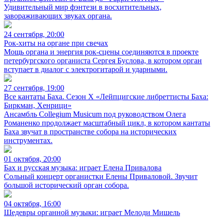
Удивительный мир фэнтези в восхитительных,
завораживающих звуках органа.
24 сентября, 20:00
Рок-хиты на органе при свечах
Мощь органа и энергия рок-сцены соединяются в проекте
петербургского органиста Сергея Буслова, в котором орган
вступает в диалог с электрогитарой и ударными.
27 сентября, 19:00
Все кантаты Баха. Сезон X «Лейпцигские либреттисты Баха:
Биркман, Хенрици»
Ансамбль Collegium Musicum под руководством Олега
Романенко продолжает масштабный цикл, в котором кантаты
Баха звучат в пространстве собора на исторических
инструментах.
01 октября, 20:00
Бах и русская музыка: играет Елена Привалова
Сольный концерт органистки Елены Приваловой. Звучит
большой исторический орган собора.
04 октября, 16:00
Шедевры органной музыки: играет Мелоди Мишель