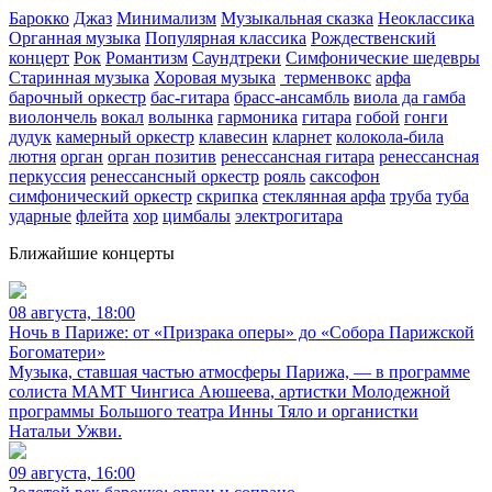
Барокко
Джаз
Минимализм
Музыкальная сказка
Неоклассика
Органная музыка
Популярная классика
Рождественский
концерт
Рок
Романтизм
Саундтреки
Симфонические шедевры
Старинная музыка
Хоровая музыка
терменвокс
арфа
барочный оркестр
бас-гитара
брасс-ансамбль
виола да гамба
виолончель
вокал
волынка
гармоника
гитара
гобой
гонги
дудук
камерный оркестр
клавесин
кларнет
колокола-била
лютня
орган
орган позитив
ренессансная гитара
ренессансная
перкуссия
ренессансный оркестр
рояль
саксофон
симфонический оркестр
скрипка
стеклянная арфа
труба
туба
ударные
флейта
хор
цимбалы
электрогитара
Ближайшие концерты
08 августа, 18:00
Ночь в Париже: от «Призрака оперы» до «Собора Парижской
Богоматери»
Музыка, ставшая частью атмосферы Парижа, — в программе
солиста МАМТ Чингиса Аюшеева, артистки Молодежной
программы Большого театра Инны Тяло и органистки
Натальи Ужви.
09 августа, 16:00