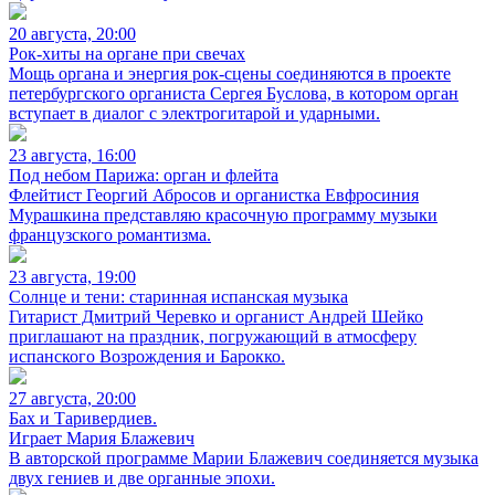
20 августа, 20:00
Рок-хиты на органе при свечах
Мощь органа и энергия рок-сцены соединяются в проекте
петербургского органиста Сергея Буслова, в котором орган
вступает в диалог с электрогитарой и ударными.
23 августа, 16:00
Под небом Парижа: орган и флейта
Флейтист Георгий Абросов и органистка Евфросиния
Мурашкина представляю красочную программу музыки
французского романтизма.
23 августа, 19:00
Солнце и тени: старинная испанская музыка
Гитарист Дмитрий Черевко и органист Андрей Шейко
приглашают на праздник, погружающий в атмосферу
испанского Возрождения и Барокко.
27 августа, 20:00
Бах и Таривердиев.
Играет Мария Блажевич
В авторской программе Марии Блажевич соединяется музыка
двух гениев и две органные эпохи.