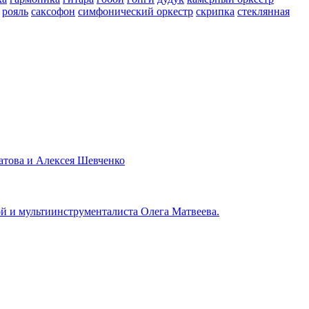
рояль
саксофон
симфонический оркестр
скрипка
стеклянная
атова и Алексея Шевченко
й и мультиинструменталиста Олега Матвеева.