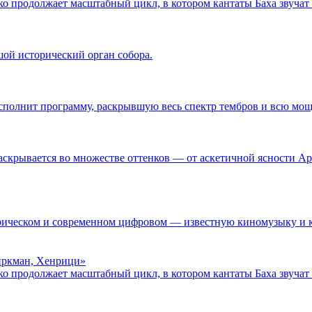
о продолжает масштабный цикл, в котором кантаты Баха звучат 
ой исторический орган собора.
полнит программу, раскрывшую весь спектр тембров и всю мощ
аскрывается во множестве оттенков — от аскетичной ясности Ар
ическом и современном цифровом — известную киномузыку и кл
Биркман, Хенрици»
о продолжает масштабный цикл, в котором кантаты Баха звучат 