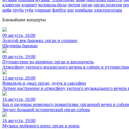
клавесин
кларнет
колокола-била
лютня
орган
орган позитив
ре
арфа
труба
туба
ударные
флейта
хор
цимбалы
электрогитара
Ближайшие концерты
09 августа, 16:00
Золотой век барокко: орган и сопрано
Шедевры барокко
09 августа, 19:00
Путешествие во времени: орган и виолончель
Атмосферу уютного воскресного вечера в соборе и путешестви
13 августа, 20:00
Вивальди и джаз: орган, дудук и саксофон
Летнее настроение и атмосферу уютного музыкального вечера 
16 августа, 16:00
Бах и шедевры немецкого романтизма: органный вечер в собор
Звучит большой исторический орган собора
16 августа, 19:00
Музыка любимого кино: орган и рояль