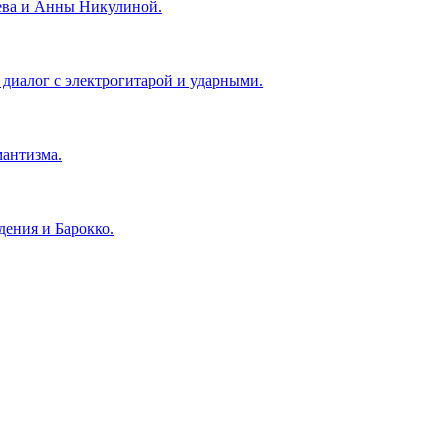
ева и Анны Никулиной.
 диалог с электрогитарой и ударными.
антизма.
ения и Барокко.