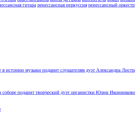
нессансная гитара
ренессансная перкуссия
ренессансный оркестр
е в историю музыки подарит слушателям дуэт Александра Листр
в соборе подарит творческий дуэт органистки Юлии Иконниково
е