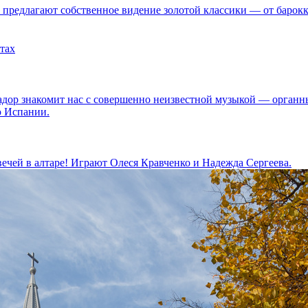
предлагают собственное видение золотой классики — от барокк
тах
дор знакомит нас с совершенно неизвестной музыкой — органн
ю Испании.
ечей в алтаре! Играют Олеся Кравченко и Надежда Сергеева.