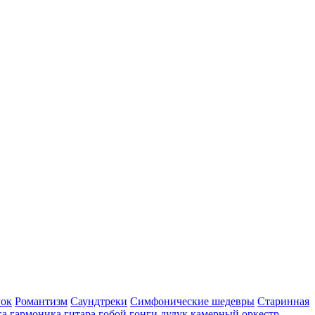
Рок
Романтизм
Саундтреки
Симфонические шедевры
Старинная
ка
гармоника
гитара
гобой
гонги
дудук
камерный оркестр