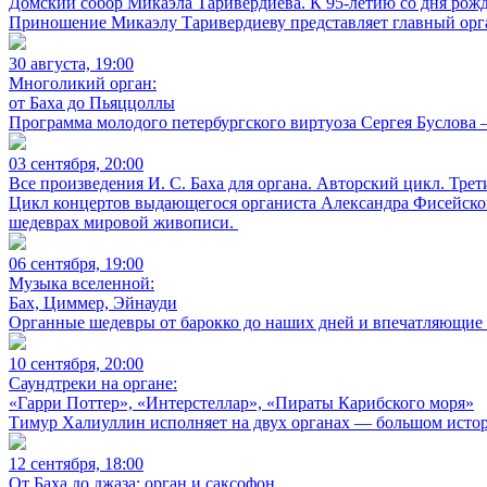
Домский собор Микаэла Таривердиева. К 95-летию со дня рож
Приношение Микаэлу Таривердиеву представляет главный орга
30 августа, 19:00
Многоликий орган:
от Баха до Пьяццоллы
Программа молодого петербургского виртуоза Сергея Буслова 
03 сентября, 20:00
Все произведения И. С. Баха для органа. Авторский цикл. Трет
Цикл концертов выдающегося органиста Александра Фисейског
шедеврах мировой живописи.
06 сентября, 19:00
Музыка вселенной:
Бах, Циммер, Эйнауди
Органные шедевры от барокко до наших дней и впечатляющие 
10 сентября, 20:00
Саундтреки на органе:
«Гарри Поттер», «Интерстеллар», «Пираты Карибского моря»
Тимур Халиуллин исполняет на двух органах — большом истор
12 сентября, 18:00
От Баха до джаза: орган и саксофон