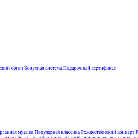
ский орган
Бонусная система
Подарочный сертификат
рганная музыка
Популярная классика
Рождественский концерт
с-гитара
брасс-ансамбль
виола да гамба
виолончель
вокал
волын