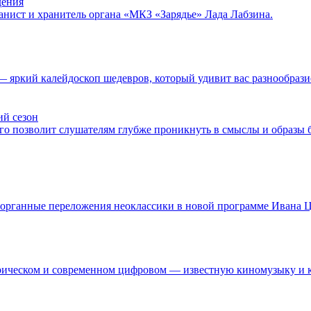
дения
нист и хранитель органа «МКЗ «Зарядье» Лада Лабзина.
— яркий калейдоскоп шедевров, который удивит вас разнообрази
ий сезон
о позволит слушателям глубже проникнуть в смыслы и образы б
органные переложения неоклассики в новой программе Ивана Ц
ическом и современном цифровом — известную киномузыку и кл