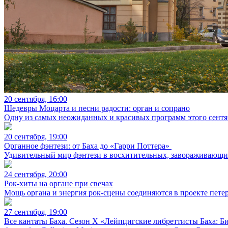
20 сентября, 16:00
Шедевры Моцарта и песни радости: орган и сопрано
Одну из самых неожиданных и красивых программ этого сентяб
20 сентября, 19:00
Органное фэнтези: от Баха до «Гарри Поттера»
Удивительный мир фэнтези в восхитительных, завораживающих
24 сентября, 20:00
Рок-хиты на органе при свечах
Мощь органа и энергия рок-сцены соединяются в проекте петерб
27 сентября, 19:00
Все кантаты Баха. Сезон X «Лейпцигские либреттисты Баха: 