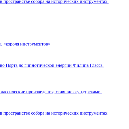
в пространстве собора на исторических инструментах.
ь «короля инструментов».
во Пярта до гипнотической энергии Филипа Гласса.
ассические произведения, ставшие саундтреками.
в пространстве собора на исторических инструментах.