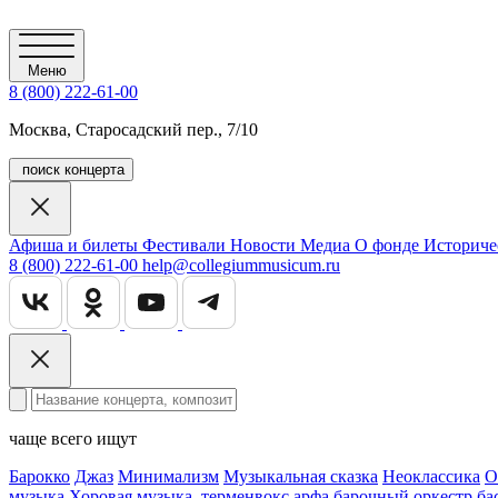
Меню
8 (800) 222-61-00
Москва, Старосадский пер., 7/10
поиск концерта
Афиша и билеты
Фестивали
Новости
Медиа
О фонде
Историче
8 (800) 222-61-00
help@collegiummusicum.ru
чаще всего ищут
Барокко
Джаз
Минимализм
Музыкальная сказка
Неоклассика
О
музыка
Хоровая музыка
терменвокс
арфа
барочный оркестр
ба