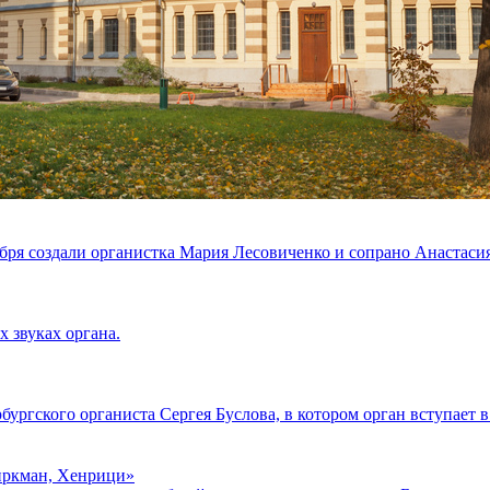
ря создали органистка Мария Лесовиченко и сопрано Анастасия
 звуках органа.
ургского органиста Сергея Буслова, в котором орган вступает в
Биркман, Хенрици»