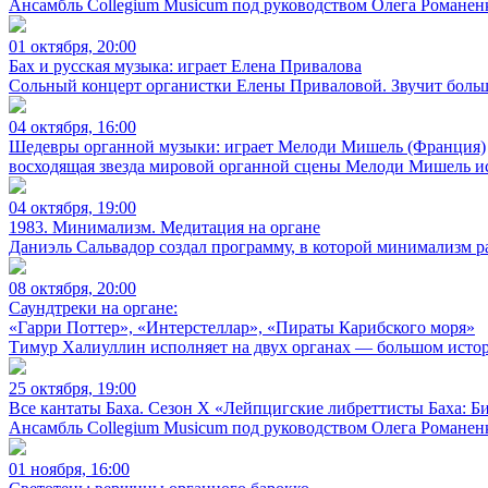
Ансамбль Collegium Musicum под руководством Олега Романенк
01 октября, 20:00
Бах и русская музыка: играет Елена Привалова
Сольный концерт органистки Елены Приваловой. Звучит больш
04 октября, 16:00
Шедевры органной музыки: играет Мелоди Мишель (Франция)
восходящая звезда мировой органной сцены Мелоди Мишель ис
04 октября, 19:00
1983. Минимализм. Медитация на органе
Даниэль Сальвадор создал программу, в которой минимализм р
08 октября, 20:00
Саундтреки на органе:
«Гарри Поттер», «Интерстеллар», «Пираты Карибского моря»
Тимур Халиуллин исполняет на двух органах — большом истор
25 октября, 19:00
Все кантаты Баха. Сезон X «Лейпцигские либреттисты Баха: 
Ансамбль Collegium Musicum под руководством Олега Романенк
01 ноября, 16:00