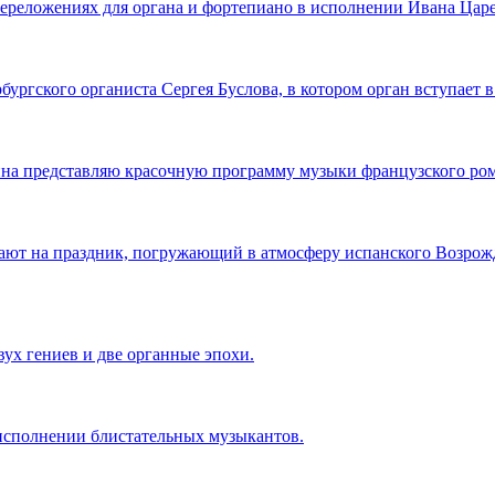
переложениях для органа и фортепиано в исполнении Ивана Цар
ургского органиста Сергея Буслова, в котором орган вступает в
на представляю красочную программу музыки французского ром
ют на праздник, погружающий в атмосферу испанского Возрожд
ух гениев и две органные эпохи.
в исполнении блистательных музыкантов.