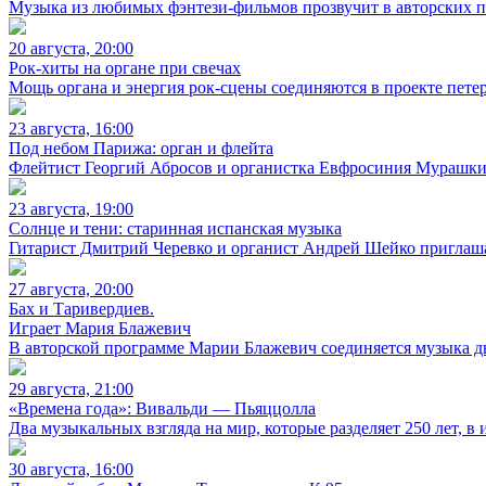
Музыка из любимых фэнтези-фильмов прозвучит в авторских 
20 августа, 20:00
Рок-хиты на органе при свечах
Мощь органа и энергия рок-сцены соединяются в проекте петерб
23 августа, 16:00
Под небом Парижа: орган и флейта
Флейтист Георгий Абросов и органистка Евфросиния Мурашки
23 августа, 19:00
Солнце и тени: старинная испанская музыка
Гитарист Дмитрий Черевко и органист Андрей Шейко приглаша
27 августа, 20:00
Бах и Таривердиев.
Играет Мария Блажевич
В авторской программе Марии Блажевич соединяется музыка дв
29 августа, 21:00
«Времена года»: Вивальди — Пьяццолла
Два музыкальных взгляда на мир, которые разделяет 250 лет, 
30 августа, 16:00