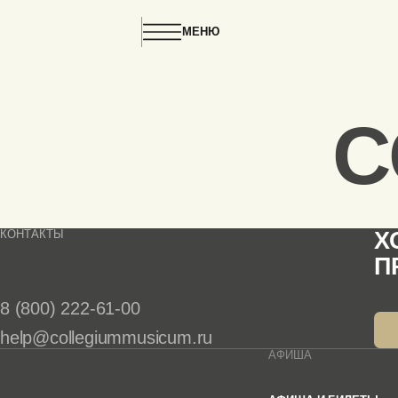
ГЛАВНАЯ
ПРОИЗВЕДЕНИЕ
АДАЖИО
МЕНЮ
C
КОНТАКТЫ
Х
П
8 (800) 222-61-00
help@collegiummusicum.ru
АФИША