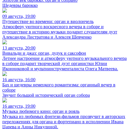
Золотой век барокко: орган и сопрано
Шедевры барокко
09 августа, 19:00
Путешествие во времени: орган и виолончель
Атмосферу уютного воскресного вечера в соборе и
путешествие в историю музыки подарит слушателям дуэт
Александра Листратова и Алексея Шевченко
13 августа, 20:00
Вивальди и джаз: орган, дудук и саксофон
Летнее настроение и атмосферу уютного музыкального вечера
в соборе подарит творческий дуэт органистки Юлии
Иконниковой и мультиинструменталиста Олега Матвеева.
16 августа, 16:00
Бах и шедевры немецкого романтизма: органный вечер в
соборе
Звучит большой исторический орган собора
16 августа, 19:00
Музыка любимого кино: орган и рояль
Музыка из любимых фэнтези-фильмов прозвучит в авторских
переложениях для органа и фортепиано в исполнении Ивана
Царева и Анны Никулиной.