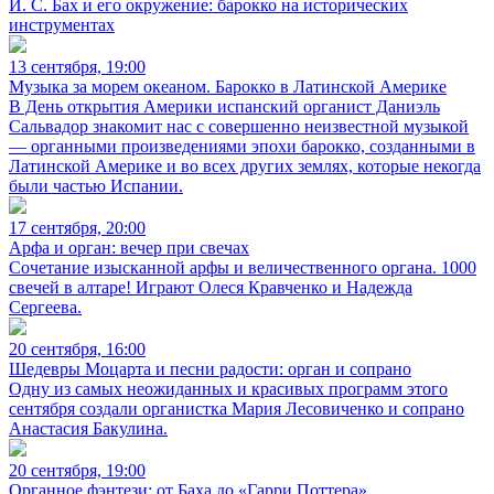
И. С. Бах и его окружение: барокко на исторических
инструментах
13 сентября, 19:00
Музыка за морем океаном. Барокко в Латинской Америке
В День открытия Америки испанский органист Даниэль
Сальвадор знакомит нас с совершенно неизвестной музыкой
— органными произведениями эпохи барокко, созданными в
Латинской Америке и во всех других землях, которые некогда
были частью Испании.
17 сентября, 20:00
Арфа и орган: вечер при свечах
Сочетание изысканной арфы и величественного органа. 1000
свечей в алтаре! Играют Олеся Кравченко и Надежда
Сергеева.
20 сентября, 16:00
Шедевры Моцарта и песни радости: орган и сопрано
Одну из самых неожиданных и красивых программ этого
сентября создали органистка Мария Лесовиченко и сопрано
Анастасия Бакулина.
20 сентября, 19:00
Органное фэнтези: от Баха до «Гарри Поттера»