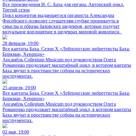
Все произведения И. С. Баха для органа. Авторский цикл.
Третий сезон
Цикл концертов выдающегося органиста Александра
Фисейского позволит слушателям глубже проникнуть в
смыслы и образы баховских шедевров, которые получат
визуальное воплощение в шедеврах мировой живописи.
28 февраля, 19:00
Все кантаты Баха. Сезон X «Лейпцигские либреттисты Баха:
Биркман, Хенрици»
Ансамбль Collegium Musicum под руководством Олега
Романенко продолжает масштабный цикл, в котором кантаты
Баха звучат в пространстве собора на исторических
инструментах.
25 апреля, 19:00
Все кантаты Баха. Сезон X «Лейпцигские либреттисты Баха:
Биркман, Хенрици»
Ансамбль Collegium Musicum под руководством Олега
Романенко продолжает масштабный цикл, в котором кантаты
Баха звучат в пространстве собора на исторических
инструментах.
02 мая, 19:00