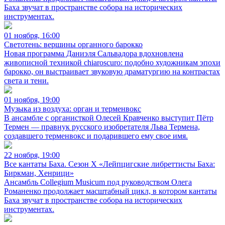
Баха звучат в пространстве собора на исторических
инструментах.
01 ноября, 16:00
Светотень: вершины органного барокко
Новая программа Даниэля Сальвадора вдохновлена
живописной техникой chiaroscuro: подобно художникам эпохи
барокко, он выстраивает звуковую драматургию на контрастах
света и тени.
01 ноября, 19:00
Музыка из воздуха: орган и терменвокс
В ансамбле с органисткой Олесей Кравченко выступит Пётр
Термен — правнук русского изобретателя Льва Термена,
создавшего терменвокс и подарившего ему свое имя.
22 ноября, 19:00
Все кантаты Баха. Сезон X «Лейпцигские либреттисты Баха:
Биркман, Хенрици»
Ансамбль Collegium Musicum под руководством Олега
Романенко продолжает масштабный цикл, в котором кантаты
Баха звучат в пространстве собора на исторических
инструментах.