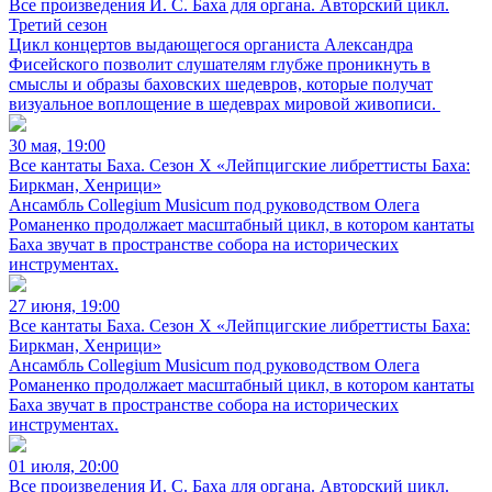
Все произведения И. С. Баха для органа. Авторский цикл.
Третий сезон
Цикл концертов выдающегося органиста Александра
Фисейского позволит слушателям глубже проникнуть в
смыслы и образы баховских шедевров, которые получат
визуальное воплощение в шедеврах мировой живописи.
30 мая, 19:00
Все кантаты Баха. Сезон X «Лейпцигские либреттисты Баха:
Биркман, Хенрици»
Ансамбль Collegium Musicum под руководством Олега
Романенко продолжает масштабный цикл, в котором кантаты
Баха звучат в пространстве собора на исторических
инструментах.
27 июня, 19:00
Все кантаты Баха. Сезон X «Лейпцигские либреттисты Баха:
Биркман, Хенрици»
Ансамбль Collegium Musicum под руководством Олега
Романенко продолжает масштабный цикл, в котором кантаты
Баха звучат в пространстве собора на исторических
инструментах.
01 июля, 20:00
Все произведения И. С. Баха для органа. Авторский цикл.