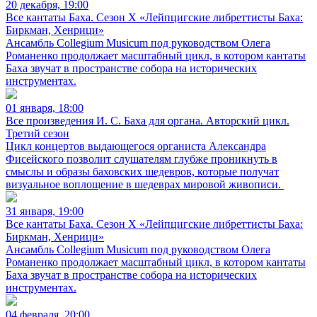
20 декабря, 19:00
Все кантаты Баха. Сезон X «Лейпцигские либреттисты Баха:
Биркман, Хенрици»
Ансамбль Collegium Musicum под руководством Олега
Романенко продолжает масштабный цикл, в котором кантаты
Баха звучат в пространстве собора на исторических
инструментах.
01 января, 18:00
Все произведения И. С. Баха для органа. Авторский цикл.
Третий сезон
Цикл концертов выдающегося органиста Александра
Фисейского позволит слушателям глубже проникнуть в
смыслы и образы баховских шедевров, которые получат
визуальное воплощение в шедеврах мировой живописи.
31 января, 19:00
Все кантаты Баха. Сезон X «Лейпцигские либреттисты Баха:
Биркман, Хенрици»
Ансамбль Collegium Musicum под руководством Олега
Романенко продолжает масштабный цикл, в котором кантаты
Баха звучат в пространстве собора на исторических
инструментах.
04 февраля, 20:00