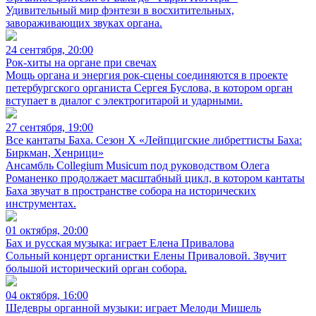
Удивительный мир фэнтези в восхитительных,
завораживающих звуках органа.
24 сентября, 20:00
Рок-хиты на органе при свечах
Мощь органа и энергия рок-сцены соединяются в проекте
петербургского органиста Сергея Буслова, в котором орган
вступает в диалог с электрогитарой и ударными.
27 сентября, 19:00
Все кантаты Баха. Сезон X «Лейпцигские либреттисты Баха:
Биркман, Хенрици»
Ансамбль Collegium Musicum под руководством Олега
Романенко продолжает масштабный цикл, в котором кантаты
Баха звучат в пространстве собора на исторических
инструментах.
01 октября, 20:00
Бах и русская музыка: играет Елена Привалова
Сольный концерт органистки Елены Приваловой. Звучит
большой исторический орган собора.
04 октября, 16:00
Шедевры органной музыки: играет Мелоди Мишель