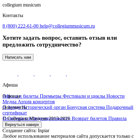
collegium musicum
Контакты
8 (800) 222-61-00
help@collegiummusicum.ru
Хотите задать вопрос, оставить отзыв или
предложить сотрудничество?
Написать нам
Афиша
Афиша и билеты
О фонде
Премьеры
Фестивали и циклы
Новости
Медиа
Архив концертов
О фонде
Документы
Исторический орган
Бонусная система
Подарочный
сертификат
Политика конфиденциальности
© Collegium Musicum 2013-2026
Возврат билетов
Правила
посещения собора
Вернуться наверх
Создание сайта: Inpiar
Любое использование материалов сайта допускается только с