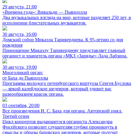
29 августа, 21:00
«Времена года»: Вивальди — Пьяццолла
Два музыкальных взгляда на мир, которые разделяет 250 лет, в
исполнении блистательных музыкантов.
30 августа, 16:00
Домский собор Микаэла Таривердиева. К 95-летию со дня
рождения
Приношение Микаэлу Таривердиеву представляет главный
органист и хранитель органа «МКЗ «Зарядье» Лада Лабзина.
30 августа, 19:00
Многоликий орган:
от Баха до Пьяццоллы
Программа молодого петербургского виртуоза Сергея Буслова
— яркий калейдоскоп шедевров, который удивит вас
разнообразием красок органа.
03 сентября, 20:00
Все произведения И. С. Баха для органа. Авторский цикл.
Третий сезон
Цикл концертов выдающегося органиста Александра
Фисейского позволит слушателям глубже проникнуть в
смыслы и образы баховских шедевров, которые получат