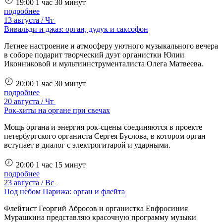
19:00
1 час 30 минут
подробнее
13 августа / Чт
Вивальди и джаз: орган, дудук и саксофон
Летнее настроение и атмосферу уютного музыкального вечера
в соборе подарит творческий дуэт органистки Юлии
Иконниковой и мультиинструменталиста Олега Матвеева.
20:00
1 час 30 минут
подробнее
20 августа / Чт
Рок-хиты на органе при свечах
Мощь органа и энергия рок-сцены соединяются в проекте
петербургского органиста Сергея Буслова, в котором орган
вступает в диалог с электрогитарой и ударными.
20:00
1 час 15 минут
подробнее
23 августа / Вс
Под небом Парижа: орган и флейта
Флейтист Георгий Абросов и органистка Евфросиния
Мурашкина представляю красочную программу музыки