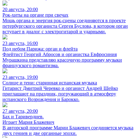
20 августа, 20:00
Рок-хиты на органе при свечах
Мощь органа и энергия рок-сцены соединяются в проекте
петербургского органиста Сергея Буслова, в котором орган
вступает в диалог с электрогитарой и ударными.
23 августа, 16:00
Под небом Парижа: орган и флейта
Флейтист Георгий Абросов и органистка Евфросиния
Мурашкина представляю красочную программу музыки
французского романтизма.
23 августа, 19:00
Солнце и тени: старинная испанская музыка
Гитарист Дмитрий Черевко и органист Андрей Шейко
приглашают на праздник, погружающий в атмосферу
испанского Возрождения и Барокко.
27 августа, 20:00
Бах и Таривердиев.
Играет Мария Блажевич
В авторской программе Марии Блажевич соединяется музыка
двух гениев и две органные эпохи.