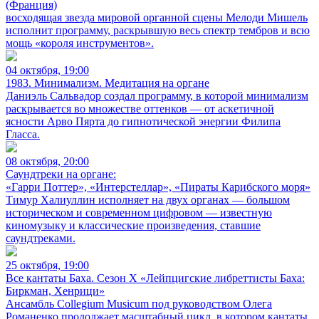
(Франция)
восходящая звезда мировой органной сцены Мелоди Мишель
исполнит программу, раскрывшую весь спектр тембров и всю
мощь «короля инструментов».
04 октября, 19:00
1983. Минимализм. Медитация на органе
Даниэль Сальвадор создал программу, в которой минимализм
раскрывается во множестве оттенков — от аскетичной
ясности Арво Пярта до гипнотической энергии Филипа
Гласса.
08 октября, 20:00
Саундтреки на органе:
«Гарри Поттер», «Интерстеллар», «Пираты Карибского моря»
Тимур Халиуллин исполняет на двух органах — большом
историческом и современном цифровом — известную
киномузыку и классические произведения, ставшие
саундтреками.
25 октября, 19:00
Все кантаты Баха. Сезон X «Лейпцигские либреттисты Баха:
Биркман, Хенрици»
Ансамбль Collegium Musicum под руководством Олега
Романенко продолжает масштабный цикл, в котором кантаты