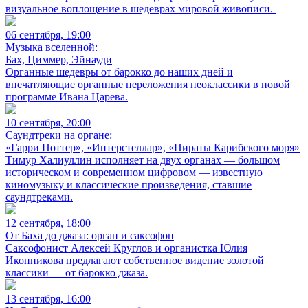
визуальное воплощение в шедеврах мировой живописи.
06 сентября, 19:00
Музыка вселенной:
Бах, Циммер, Эйнауди
Органные шедевры от барокко до наших дней и
впечатляющие органные переложения неоклассики в новой
программе Ивана Царева.
10 сентября, 20:00
Саундтреки на органе:
«Гарри Поттер», «Интерстеллар», «Пираты Карибского моря»
Тимур Халиуллин исполняет на двух органах — большом
историческом и современном цифровом — известную
киномузыку и классические произведения, ставшие
саундтреками.
12 сентября, 18:00
От Баха до джаза: орган и саксофон
Саксофонист Алексей Круглов и органистка Юлия
Иконникова предлагают собственное видение золотой
классики — от барокко джаза.
13 сентября, 16:00