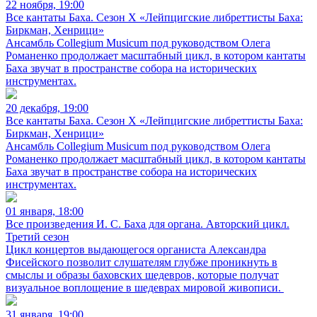
22 ноября, 19:00
Все кантаты Баха. Сезон X «Лейпцигские либреттисты Баха:
Биркман, Хенрици»
Ансамбль Collegium Musicum под руководством Олега
Романенко продолжает масштабный цикл, в котором кантаты
Баха звучат в пространстве собора на исторических
инструментах.
20 декабря, 19:00
Все кантаты Баха. Сезон X «Лейпцигские либреттисты Баха:
Биркман, Хенрици»
Ансамбль Collegium Musicum под руководством Олега
Романенко продолжает масштабный цикл, в котором кантаты
Баха звучат в пространстве собора на исторических
инструментах.
01 января, 18:00
Все произведения И. С. Баха для органа. Авторский цикл.
Третий сезон
Цикл концертов выдающегося органиста Александра
Фисейского позволит слушателям глубже проникнуть в
смыслы и образы баховских шедевров, которые получат
визуальное воплощение в шедеврах мировой живописи.
31 января, 19:00