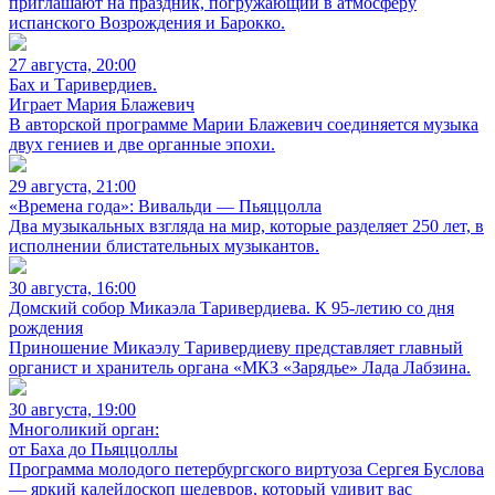
приглашают на праздник, погружающий в атмосферу
испанского Возрождения и Барокко.
27 августа, 20:00
Бах и Таривердиев.
Играет Мария Блажевич
В авторской программе Марии Блажевич соединяется музыка
двух гениев и две органные эпохи.
29 августа, 21:00
«Времена года»: Вивальди — Пьяццолла
Два музыкальных взгляда на мир, которые разделяет 250 лет, в
исполнении блистательных музыкантов.
30 августа, 16:00
Домский собор Микаэла Таривердиева. К 95-летию со дня
рождения
Приношение Микаэлу Таривердиеву представляет главный
органист и хранитель органа «МКЗ «Зарядье» Лада Лабзина.
30 августа, 19:00
Многоликий орган:
от Баха до Пьяццоллы
Программа молодого петербургского виртуоза Сергея Буслова
— яркий калейдоскоп шедевров, который удивит вас