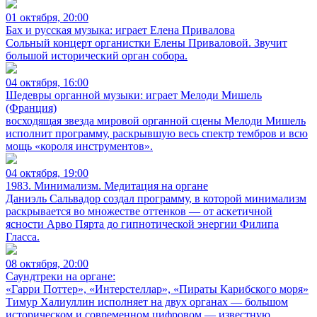
01 октября, 20:00
Бах и русская музыка: играет Елена Привалова
Сольный концерт органистки Елены Приваловой. Звучит
большой исторический орган собора.
04 октября, 16:00
Шедевры органной музыки: играет Мелоди Мишель
(Франция)
восходящая звезда мировой органной сцены Мелоди Мишель
исполнит программу, раскрывшую весь спектр тембров и всю
мощь «короля инструментов».
04 октября, 19:00
1983. Минимализм. Медитация на органе
Даниэль Сальвадор создал программу, в которой минимализм
раскрывается во множестве оттенков — от аскетичной
ясности Арво Пярта до гипнотической энергии Филипа
Гласса.
08 октября, 20:00
Саундтреки на органе:
«Гарри Поттер», «Интерстеллар», «Пираты Карибского моря»
Тимур Халиуллин исполняет на двух органах — большом
историческом и современном цифровом — известную