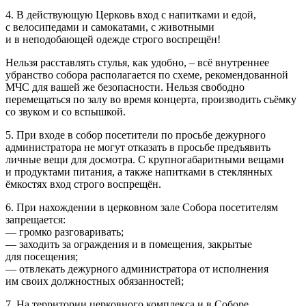
4. В действующую Церковь вход с напитками и едой,
с велосипедами и самокатами, с животными
и в неподобающей одежде строго воспрещён!
Нельзя расставлять стулья, как удобно, – всё внутреннее
убранство собора располагается по схеме, рекомендованной
МЧС для вашей же безопасности. Нельзя свободно
перемещаться по залу во время концерта, производить съёмку
со звуком и со вспышкой.
5. При входе в собор посетители по просьбе дежурного
администратора не могут отказать в просьбе предъявить
личные вещи для досмотра. С крупногабаритными вещами
и продуктами питания, а также напитками в стеклянных
ёмкостях вход строго воспрещён.
6. При нахождении в церковном зале Собора посетителям
запрещается:
— громко разговаривать;
— заходить за ограждения и в помещения, закрытые
для посещения;
— отвлекать дежурного администратора от исполнения
им своих должностных обязанностей;
7. На территории церковного комплекса и в Соборе