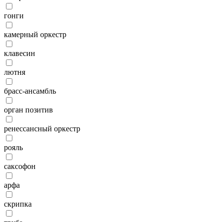
гонги
камерный оркестр
клавесин
лютня
брасс-ансамбль
орган позитив
ренессансный оркестр
рояль
саксофон
арфа
скрипка