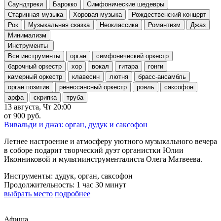
Саундтреки
Барокко
Симфонические шедевры
Старинная музыка
Хоровая музыка
Рождественский концерт
Рок
Музыкальная сказка
Неоклассика
Романтизм
Джаз
Минимализм
Инструменты
Все инструменты
орган
симфонический оркестр
барочный оркестр
хор
вокал
гитара
гонги
камерный оркестр
клавесин
лютня
брасс-ансамбль
орган позитив
ренессансный оркестр
рояль
саксофон
арфа
скрипка
труба
13 августа, Чт
20:00
от 900 руб.
Вивальди и джаз: орган, дудук и саксофон
Летнее настроение и атмосферу уютного музыкального вечера
в соборе подарит творческий дуэт органистки Юлии
Иконниковой и мультиинструменталиста Олега Матвеева.
Инструменты:
дудук, орган, саксофон
Продолжительность:
1 час 30 минут
выбрать место
подробнее
Афиша