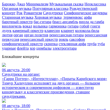
Барокко
Джаз
Минимализм
Музыкальная сказка
Неоклассика
Органная музыка
Популярная классика
Рождественский
концерт
Рок
Романтизм
Саундтреки
Симфонические шедевры
Старинная музыка
Хоровая музыка
терменвокс
арфа
барочный оркестр
бас-гитара
брасс-ансамбль
виола да гамба
виолончель
вокал
волынка
гармоника
гитара
гобой
гонги
дудук
камерный оркестр
клавесин
кларнет
колокола-била
лютня
орган
орган позитив
ренессансная гитара
ренессансная
перкуссия
ренессансный оркестр
рояль
саксофон
симфонический оркестр
скрипка
стеклянная арфа
труба
туба
ударные
флейта
хор
цимбалы
электрогитара
Ближайшие концерты
06 августа, 20:00
Саундтреки на органе:
«Гарри Поттер», «Интерстеллар», «Пираты Карибского моря»
Тимур Халиуллин исполняет на двух органах — большом
историческом и современном цифровом — известную
киномузыку и классические произведения, ставшие
саундтреками.
08 августа, 18:00