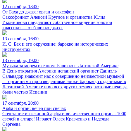
12 сентября, 18:00
От Баха до джаза: орган и саксофон
Саксофонист Алексей Круглов и органистка Юлия
Иконникова предлагают собственное видение золотой
классики — от барокко джаза.
13 сентября, 16:00
И. С. Бах и его окружение: барокко на исторических
инструментах
13 сентября, 19:00
Музыка за морем океаном. Барокко в Латинской Америке
В День открытия Америки испанский органист Даниэль
Сальвадор знакомит нас с совершенно неизвестной музыкой
— органными произведениями эпохи барокко, созданными в
Латинской Америке и во всех других землях, которые некогда
были частью Испании.
17 сентября, 20:00
Арфа и орган: вечер при свечах
Сочетание изысканной арфы и величественного органа. 1000
свечей в алтаре! Играют Олеся Кравченко и Надежда
Сергеева.