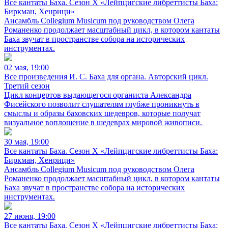
Все кантаты Баха. Сезон X «Лейпцигские либреттисты Баха:
Биркман, Хенрици»
Ансамбль Collegium Musicum под руководством Олега
Романенко продолжает масштабный цикл, в котором кантаты
Баха звучат в пространстве собора на исторических
инструментах.
02 мая, 19:00
Все произведения И. С. Баха для органа. Авторский цикл.
Третий сезон
Цикл концертов выдающегося органиста Александра
Фисейского позволит слушателям глубже проникнуть в
смыслы и образы баховских шедевров, которые получат
визуальное воплощение в шедеврах мировой живописи.
30 мая, 19:00
Все кантаты Баха. Сезон X «Лейпцигские либреттисты Баха:
Биркман, Хенрици»
Ансамбль Collegium Musicum под руководством Олега
Романенко продолжает масштабный цикл, в котором кантаты
Баха звучат в пространстве собора на исторических
инструментах.
27 июня, 19:00
Все кантаты Баха. Сезон X «Лейпцигские либреттисты Баха: