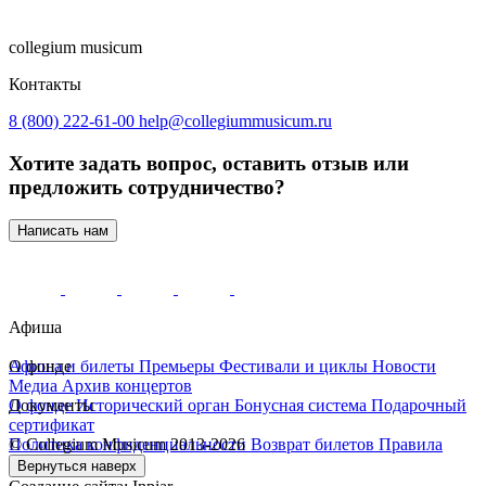
collegium musicum
Контакты
8 (800) 222-61-00
help@collegiummusicum.ru
Хотите задать вопрос, оставить отзыв или
предложить сотрудничество?
Написать нам
Афиша
Афиша и билеты
О фонде
Премьеры
Фестивали и циклы
Новости
Медиа
Архив концертов
О фонде
Документы
Исторический орган
Бонусная система
Подарочный
сертификат
Политика конфиденциальности
© Collegium Musicum 2013-2026
Возврат билетов
Правила
посещения собора
Вернуться наверх