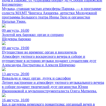
Ночь в Париже: от «Призрака оперы» до «Собора Парижской
Богоматери»
Музыка, ставшая частью атмосферы Парижа, — в программе
солиста МАМТ Чингиса Аюшеева, артистки Молодежной
программы Большого театра Инны Тяло и органистки
Натальи Ужви.
09 августа, 16:00
Золотой век барокко: орган и сопрано
Шедевры барокко
09 августа, 19:00
Путешествие во времени: орган и виолончель
Атмосферу уютного воскресного вечера в соборе и
путешествие в историю музыки подарит слушателям дуэт
Александра Листратова и Алексея Шевченко
13 августа, 20:00
Вивальди и джаз: орган, дудук и саксофон
Летнее настроение и атмосферу уютного музыкального вечера
в соборе подарит творческий дуэт органистки Юлии
Иконниковой и мультиинструменталиста Олега Матвеева.
16 августа, 16:00
Бах и шедевры немецкого романтизма: органный вечер в