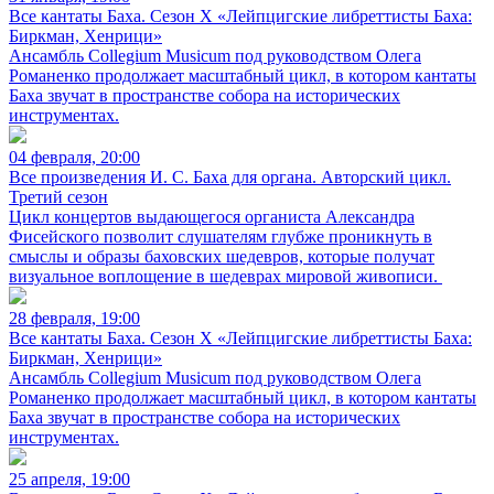
Все кантаты Баха. Сезон X «Лейпцигские либреттисты Баха:
Биркман, Хенрици»
Ансамбль Collegium Musicum под руководством Олега
Романенко продолжает масштабный цикл, в котором кантаты
Баха звучат в пространстве собора на исторических
инструментах.
04 февраля, 20:00
Все произведения И. С. Баха для органа. Авторский цикл.
Третий сезон
Цикл концертов выдающегося органиста Александра
Фисейского позволит слушателям глубже проникнуть в
смыслы и образы баховских шедевров, которые получат
визуальное воплощение в шедеврах мировой живописи.
28 февраля, 19:00
Все кантаты Баха. Сезон X «Лейпцигские либреттисты Баха:
Биркман, Хенрици»
Ансамбль Collegium Musicum под руководством Олега
Романенко продолжает масштабный цикл, в котором кантаты
Баха звучат в пространстве собора на исторических
инструментах.
25 апреля, 19:00