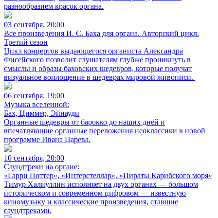
разнообразием красок органа.
03 сентября, 20:00
Все произведения И. С. Баха для органа. Авторский цикл.
Третий сезон
Цикл концертов выдающегося органиста Александра
Фисейского позволит слушателям глубже проникнуть в
смыслы и образы баховских шедевров, которые получат
визуальное воплощение в шедеврах мировой живописи.
06 сентября, 19:00
Музыка вселенной:
Бах, Циммер, Эйнауди
Органные шедевры от барокко до наших дней и
впечатляющие органные переложения неоклассики в новой
программе Ивана Царева.
10 сентября, 20:00
Саундтреки на органе:
«Гарри Поттер», «Интерстеллар», «Пираты Карибского моря»
Тимур Халиуллин исполняет на двух органах — большом
историческом и современном цифровом — известную
киномузыку и классические произведения, ставшие
саундтреками.