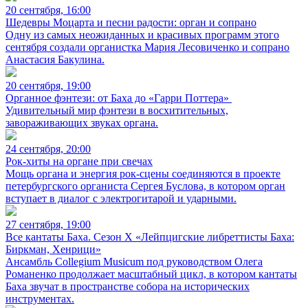
20 сентября, 16:00
Шедевры Моцарта и песни радости: орган и сопрано
Одну из самых неожиданных и красивых программ этого
сентября создали органистка Мария Лесовиченко и сопрано
Анастасия Бакулина.
20 сентября, 19:00
Органное фэнтези: от Баха до «Гарри Поттера»
Удивительный мир фэнтези в восхитительных,
завораживающих звуках органа.
24 сентября, 20:00
Рок-хиты на органе при свечах
Мощь органа и энергия рок-сцены соединяются в проекте
петербургского органиста Сергея Буслова, в котором орган
вступает в диалог с электрогитарой и ударными.
27 сентября, 19:00
Все кантаты Баха. Сезон X «Лейпцигские либреттисты Баха:
Биркман, Хенрици»
Ансамбль Collegium Musicum под руководством Олега
Романенко продолжает масштабный цикл, в котором кантаты
Баха звучат в пространстве собора на исторических
инструментах.