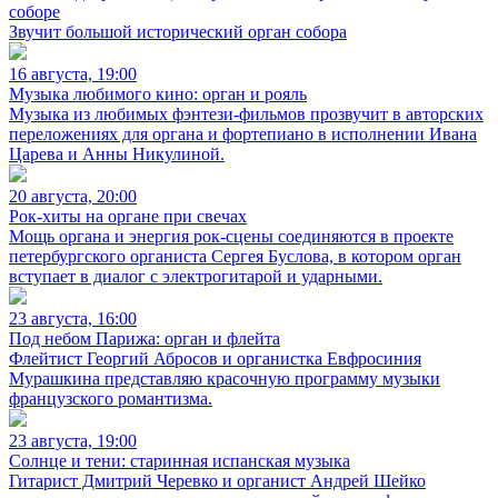
соборе
Звучит большой исторический орган собора
16 августа, 19:00
Музыка любимого кино: орган и рояль
Музыка из любимых фэнтези-фильмов прозвучит в авторских
переложениях для органа и фортепиано в исполнении Ивана
Царева и Анны Никулиной.
20 августа, 20:00
Рок-хиты на органе при свечах
Мощь органа и энергия рок-сцены соединяются в проекте
петербургского органиста Сергея Буслова, в котором орган
вступает в диалог с электрогитарой и ударными.
23 августа, 16:00
Под небом Парижа: орган и флейта
Флейтист Георгий Абросов и органистка Евфросиния
Мурашкина представляю красочную программу музыки
французского романтизма.
23 августа, 19:00
Солнце и тени: старинная испанская музыка
Гитарист Дмитрий Черевко и органист Андрей Шейко