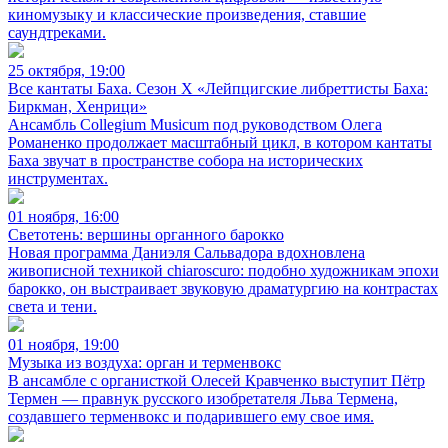
киномузыку и классические произведения, ставшие
саундтреками.
25 октября, 19:00
Все кантаты Баха. Сезон X «Лейпцигские либреттисты Баха:
Биркман, Хенрици»
Ансамбль Collegium Musicum под руководством Олега
Романенко продолжает масштабный цикл, в котором кантаты
Баха звучат в пространстве собора на исторических
инструментах.
01 ноября, 16:00
Светотень: вершины органного барокко
Новая программа Даниэля Сальвадора вдохновлена
живописной техникой chiaroscuro: подобно художникам эпохи
барокко, он выстраивает звуковую драматургию на контрастах
света и тени.
01 ноября, 19:00
Музыка из воздуха: орган и терменвокс
В ансамбле с органисткой Олесей Кравченко выступит Пётр
Термен — правнук русского изобретателя Льва Термена,
создавшего терменвокс и подарившего ему свое имя.