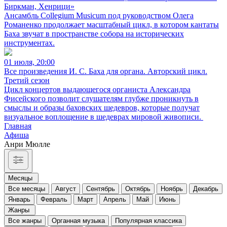
Биркман, Хенрици»
Ансамбль Collegium Musicum под руководством Олега
Романенко продолжает масштабный цикл, в котором кантаты
Баха звучат в пространстве собора на исторических
инструментах.
01 июля, 20:00
Все произведения И. С. Баха для органа. Авторский цикл.
Третий сезон
Цикл концертов выдающегося органиста Александра
Фисейского позволит слушателям глубже проникнуть в
смыслы и образы баховских шедевров, которые получат
визуальное воплощение в шедеврах мировой живописи.
Главная
Афиша
Анри Мюлле
Месяцы
Все месяцы
Август
Сентябрь
Октябрь
Ноябрь
Декабрь
Январь
Февраль
Март
Апрель
Май
Июнь
Жанры
Все жанры
Органная музыка
Популярная классика