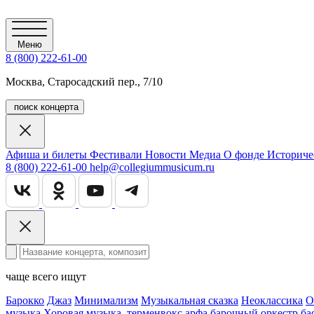
Меню
8 (800) 222-61-00
Москва, Старосадский пер., 7/10
поиск концерта
Афиша и билеты
Фестивали
Новости
Медиа
О фонде
Историче
8 (800) 222-61-00
help@collegiummusicum.ru
чаще всего ищут
Барокко
Джаз
Минимализм
Музыкальная сказка
Неоклассика
О
музыка
Хоровая музыка
терменвокс
арфа
барочный оркестр
ба