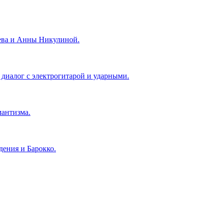
ева и Анны Никулиной.
 диалог с электрогитарой и ударными.
антизма.
ения и Барокко.