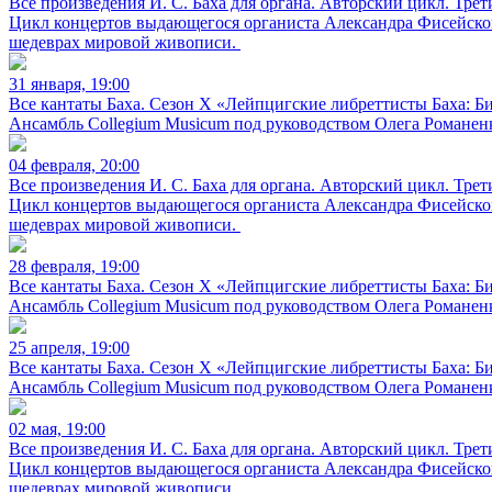
Все произведения И. С. Баха для органа. Авторский цикл. Трет
Цикл концертов выдающегося органиста Александра Фисейског
шедеврах мировой живописи.
31 января, 19:00
Все кантаты Баха. Сезон X «Лейпцигские либреттисты Баха: 
Ансамбль Collegium Musicum под руководством Олега Романенк
04 февраля, 20:00
Все произведения И. С. Баха для органа. Авторский цикл. Трет
Цикл концертов выдающегося органиста Александра Фисейског
шедеврах мировой живописи.
28 февраля, 19:00
Все кантаты Баха. Сезон X «Лейпцигские либреттисты Баха: 
Ансамбль Collegium Musicum под руководством Олега Романенк
25 апреля, 19:00
Все кантаты Баха. Сезон X «Лейпцигские либреттисты Баха: 
Ансамбль Collegium Musicum под руководством Олега Романенк
02 мая, 19:00
Все произведения И. С. Баха для органа. Авторский цикл. Трет
Цикл концертов выдающегося органиста Александра Фисейског
шедеврах мировой живописи.