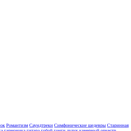
Рок
Романтизм
Саундтреки
Симфонические шедевры
Старинная
ка
гармоника
гитара
гобой
гонги
дудук
камерный оркестр