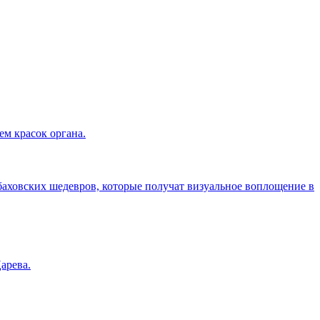
ем красок органа.
аховских шедевров, которые получат визуальное воплощение в
арева.