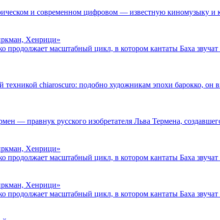
ическом и современном цифровом — известную киномузыку и кл
Биркман, Хенрици»
о продолжает масштабный цикл, в котором кантаты Баха звучат 
ехникой chiaroscuro: подобно художникам эпохи барокко, он вы
рмен — правнук русского изобретателя Льва Термена, создавшег
Биркман, Хенрици»
о продолжает масштабный цикл, в котором кантаты Баха звучат 
Биркман, Хенрици»
о продолжает масштабный цикл, в котором кантаты Баха звучат 