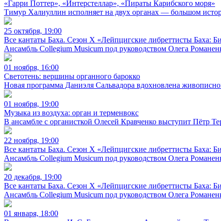
«Гарри Поттер», «Интерстеллар», «Пираты Карибского моря»
Тимур Халиуллин исполняет на двух органах — большом истор
25 октября, 19:00
Все кантаты Баха. Сезон X «Лейпцигские либреттисты Баха: 
Ансамбль Collegium Musicum под руководством Олега Романенк
01 ноября, 16:00
Светотень: вершины органного барокко
Новая программа Даниэля Сальвадора вдохновлена живописной т
01 ноября, 19:00
Музыка из воздуха: орган и терменвокс
В ансамбле с органисткой Олесей Кравченко выступит Пётр Те
22 ноября, 19:00
Все кантаты Баха. Сезон X «Лейпцигские либреттисты Баха: 
Ансамбль Collegium Musicum под руководством Олега Романенк
20 декабря, 19:00
Все кантаты Баха. Сезон X «Лейпцигские либреттисты Баха: 
Ансамбль Collegium Musicum под руководством Олега Романенк
01 января, 18:00