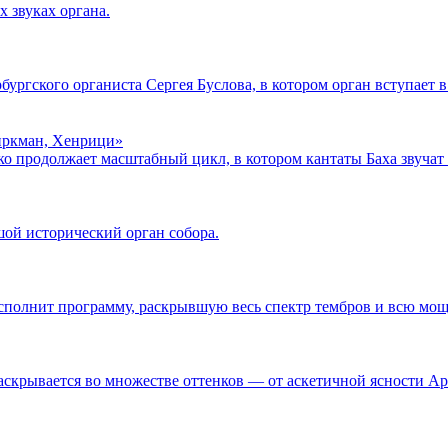
 звуках органа.
ургского органиста Сергея Буслова, в котором орган вступает в
Биркман, Хенрици»
о продолжает масштабный цикл, в котором кантаты Баха звучат 
ой исторический орган собора.
полнит программу, раскрывшую весь спектр тембров и всю мощ
аскрывается во множестве оттенков — от аскетичной ясности Ар