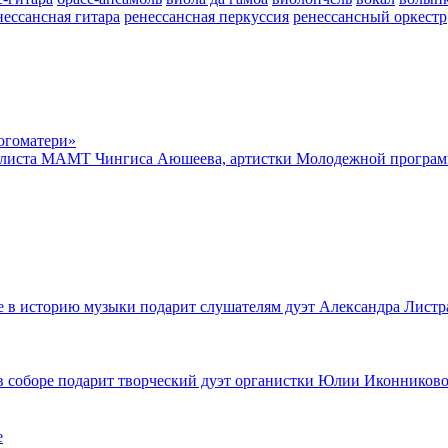
нессансная гитара
ренессансная перкуссия
ренессансный оркестр
огоматери»
олиста МАМТ Чингиса Аюшеева, артистки Молодежной программ
е в историю музыки подарит слушателям дуэт Александра Листр
в соборе подарит творческий дуэт органистки Юлии Иконниково
е