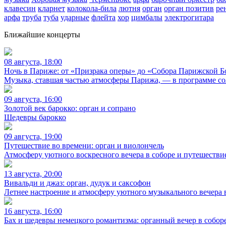
клавесин
кларнет
колокола-била
лютня
орган
орган позитив
ре
арфа
труба
туба
ударные
флейта
хор
цимбалы
электрогитара
Ближайшие концерты
08 августа, 18:00
Ночь в Париже: от «Призрака оперы» до «Собора Парижской Б
Музыка, ставшая частью атмосферы Парижа, — в программе с
09 августа, 16:00
Золотой век барокко: орган и сопрано
Шедевры барокко
09 августа, 19:00
Путешествие во времени: орган и виолончель
Атмосферу уютного воскресного вечера в соборе и путешестви
13 августа, 20:00
Вивальди и джаз: орган, дудук и саксофон
Летнее настроение и атмосферу уютного музыкального вечера 
16 августа, 16:00
Бах и шедевры немецкого романтизма: органный вечер в собор