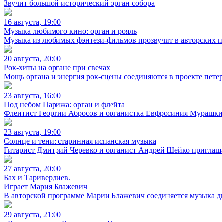
Звучит большой исторический орган собора
16 августа, 19:00
Музыка любимого кино: орган и рояль
Музыка из любимых фэнтези-фильмов прозвучит в авторских 
20 августа, 20:00
Рок-хиты на органе при свечах
Мощь органа и энергия рок-сцены соединяются в проекте петерб
23 августа, 16:00
Под небом Парижа: орган и флейта
Флейтист Георгий Абросов и органистка Евфросиния Мурашки
23 августа, 19:00
Солнце и тени: старинная испанская музыка
Гитарист Дмитрий Черевко и органист Андрей Шейко приглаша
27 августа, 20:00
Бах и Таривердиев.
Играет Мария Блажевич
В авторской программе Марии Блажевич соединяется музыка дв
29 августа, 21:00