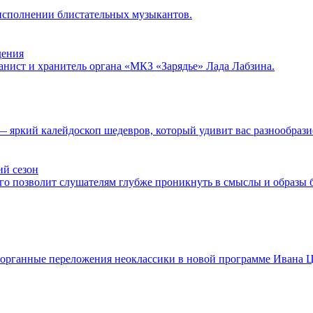
в исполнении блистательных музыкантов.
дения
нист и хранитель органа «МКЗ «Зарядье» Лада Лабзина.
— яркий калейдоскоп шедевров, который удивит вас разнообрази
ий сезон
о позволит слушателям глубже проникнуть в смыслы и образы б
органные переложения неоклассики в новой программе Ивана Ц