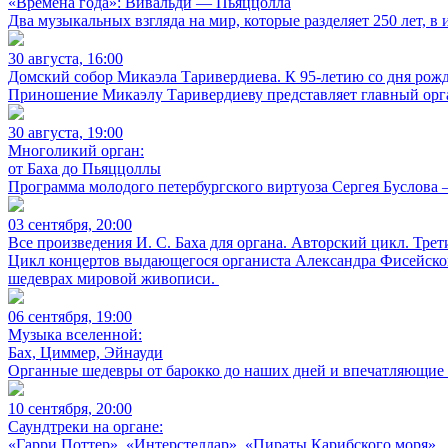
«Времена года»: Вивальди — Пьяццолла
Два музыкальных взгляда на мир, которые разделяет 250 лет, 
30 августа, 16:00
Домский собор Микаэла Таривердиева. К 95-летию со дня рож
Приношение Микаэлу Таривердиеву представляет главный орга
30 августа, 19:00
Многоликий орган:
от Баха до Пьяццоллы
Программа молодого петербургского виртуоза Сергея Буслова 
03 сентября, 20:00
Все произведения И. С. Баха для органа. Авторский цикл. Трет
Цикл концертов выдающегося органиста Александра Фисейског
шедеврах мировой живописи.
06 сентября, 19:00
Музыка вселенной:
Бах, Циммер, Эйнауди
Органные шедевры от барокко до наших дней и впечатляющие 
10 сентября, 20:00
Саундтреки на органе:
«Гарри Поттер», «Интерстеллар», «Пираты Карибского моря»