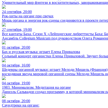
Удивительный мир фэнтези в восхитительных, завораживающих
24 сентября, 20:00
Рок-хиты на органе при свечах
Мощь органа и энергия рок-сцены соединяются в проекте петерб
27 сентября, 19:00
Все кантаты Баха. Сезон X «Лейпцигские либреттисты Баха: 
Ансамбль Collegium Musicum под руководством Олега Романенк
01 октября, 20:00
Бах и русская музыка: играет Елена Привалова
Сольный концерт органистки Елены Приваловой. Звучит больш
04 октября, 16:00
Шедевры органной музыки: играет Мелоди Мишель (Франция)
восходящая звезда мировой органной сцены Мелоди Мишель ис
04 октября, 19:00
1983. Минимализм. Медитация на органе
Даниэль Сальвадор создал программу, в которой минимализм р
08 октября, 20:00
Саундтреки на органе: