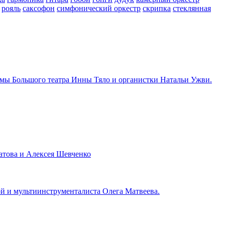
рояль
саксофон
симфонический оркестр
скрипка
стеклянная
ы Большого театра Инны Тяло и органистки Натальи Ужви.
атова и Алексея Шевченко
й и мультиинструменталиста Олега Матвеева.