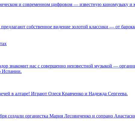
ическом и современном цифровом — известную киномузыку и кл
предлагают собственное видение золотой классики — от барокк
тах
дор знакомит нас с совершенно неизвестной музыкой — органн
ю Испании.
ечей в алтаре! Играют Олеся Кравченко и Надежда Сергеева.
ря создали органистка Мария Лесовиченко и сопрано Анастасия