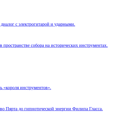
 диалог с электрогитарой и ударными.
в пространстве собора на исторических инструментах.
ь «короля инструментов».
во Пярта до гипнотической энергии Филипа Гласса.