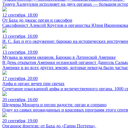
Тимур Халиуллин исполняет на двух органах — большом истор
12 сентября, 18:00
От Баха до джаза: орган и саксофон
Саксофонист Алексей Круглов и органистка Юлия Иконникова 
13 сентября, 16:00
И. С. Бах и его окружение: барокко на исторических инструмен
13 сентября, 19:00
Музыка за морем океаном. Барокко в Латинской Америке
В День открытия Америки испанский органист Даниэль Сальва
Америке и во всех других землях, которые некогда были часть
17 сентября, 20:00
Арфа и орган: вечер при свечах
Сочетание изысканной арфы и величественного органа. 1000 св
20 сентября, 16:00
Шедевры Моцарта и песни радости: орган и сопрано
Одну из самых неожиданных и красивых программ этого сентяб
20 сентября, 19:00
Органное фэнтези: от Баха до «Гарри Поттера»