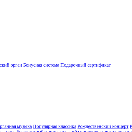
ский орган
Бонусная система
Подарочный сертификат
рганная музыка
Популярная классика
Рождественский концерт
с-гитара
брасс-ансамбль
виола да гамба
виолончель
вокал
волын