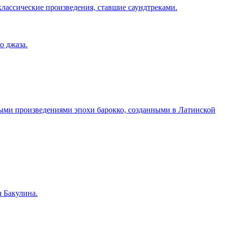
ассические произведения, ставшие саундтреками.
о джаза.
ыми произведениями эпохи барокко, созданными в Латинской
 Бакулина.