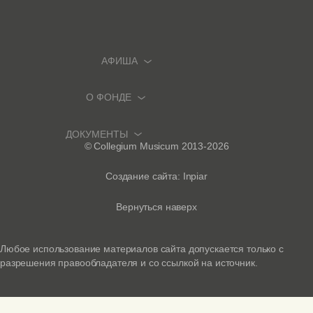
АФИША
О ФОНДЕ
АФИША И БИЛЕТЫ
ПРЕМЬЕРЫ
ДОКУМЕНТЫ
О ФОНДЕ
© Collegium Musicum 2013-2026
ФЕСТИВАЛИ И ЦИКЛЫ
ИСТОРИЧЕСКИЙ ОРГАН
ПОЛИТИКА КОНФИДЕНЦИАЛЬНОСТИ
Создание сайта: Inpiar
НОВОСТИ
БОНУСНАЯ СИСТЕМА
ВОЗВРАТ БИЛЕТОВ
Вернуться наверх
МЕДИА
ПОДАРОЧНЫЙ СЕРТИФИКАТ
ПРАВИЛА ПОСЕЩЕНИЯ СОБОРА
Любое использование материалов сайта допускается только с
АРХИВ КОНЦЕРТОВ
разрешения правообладателя и со ссылкой на источник.