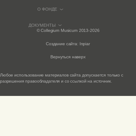
О ФОНДЕ
АФИША И БИЛЕТЫ
ПРЕМЬЕРЫ
ДОКУМЕНТЫ
О ФОНДЕ
© Collegium Musicum 2013-2026
ФЕСТИВАЛИ И ЦИКЛЫ
ИСТОРИЧЕСКИЙ ОРГАН
ПОЛИТИКА КОНФИДЕНЦИАЛЬНОСТИ
Создание сайта: Inpiar
НОВОСТИ
БОНУСНАЯ СИСТЕМА
ВОЗВРАТ БИЛЕТОВ
Вернуться наверх
МЕДИА
ПОДАРОЧНЫЙ СЕРТИФИКАТ
ПРАВИЛА ПОСЕЩЕНИЯ СОБОРА
Любое использование материалов сайта допускается только с
АРХИВ КОНЦЕРТОВ
разрешения правообладателя и со ссылкой на источник.