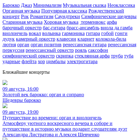
Барокко
Джаз
Минимализм
Музыкальная сказка
Неоклассика
Органная музыка
Популярная классика
Рождественский
концерт
Рок
Романтизм
Саундтреки
Симфонические шедевры
Старинная музыка
Хоровая музыка
терменвокс
арфа
барочный оркестр
бас-гитара
брасс-ансамбль
виола да гамба
виолончель
вокал
волынка
гармоника
гитара
гобой
гонги
дудук
камерный оркестр
клавесин
кларнет
колокола-била
лютня
орган
орган позитив
ренессансная гитара
ренессансная
перкуссия
ренессансный оркестр
рояль
саксофон
симфонический оркестр
скрипка
стеклянная арфа
труба
туба
ударные
флейта
хор
цимбалы
электрогитара
Ближайшие концерты
09 августа, 16:00
Золотой век барокко: орган и сопрано
Шедевры барокко
09 августа, 19:00
Путешествие во времени: орган и виолончель
Атмосферу уютного воскресного вечера в соборе и
путешествие в историю музыки подарит слушателям дуэт
Александра Листратова и Алексея Шевченко