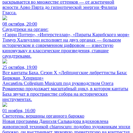
раскрывается во множестве оттенков — от аскетичной
ясности Арво Пярта до гипнотической энергии Филипа
Гласса.
08 октября, 20:00
Саундтреки на органе:
«Гарри Поттер», «Интерстеллар», «Пираты Карибского моря»
Тимур Халиуллин исполняет на двух органах — большом
историческом и современном цифровом — известную
киномузыку и классические произведения, ставшие
саундтреками.
25 октября, 19:00
Все кантаты Баха. Сезон X «Лейпцигские либреттисты Баха:
Биркман, Хенрици»
Ансамбль Collegium Musicum под руководством Олега
Романенко продолжает масштабный цикл, в котором кантаты
Баха звучат в пространстве собора на исторических
инструментах.
01 ноября, 16:00
Светотень: вершины органного барокко
Новая программа Даниэля Сальвадора вдохновлена
живописной техникой chiaroscuro: подобно художникам эпохи
барокко, он выстраивает звуковую драматургию на контрастах