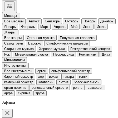
Месяцы
Все месяцы
Август
Сентябрь
Октябрь
Ноябрь
Декабрь
Январь
Февраль
Март
Апрель
Май
Июнь
Июль
Жанры
Все жанры
Органная музыка
Популярная классика
Саундтреки
Барокко
Симфонические шедевры
Старинная музыка
Хоровая музыка
Рождественский концерт
Рок
Музыкальная сказка
Неоклассика
Романтизм
Джаз
Минимализм
Инструменты
Все инструменты
орган
симфонический оркестр
барочный оркестр
хор
вокал
гитара
гонги
камерный оркестр
клавесин
лютня
брасс-ансамбль
орган позитив
ренессансный оркестр
рояль
саксофон
арфа
скрипка
труба
Афиша