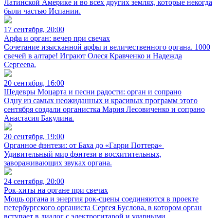
Латинской Америке и во всех других землях, которые некогда
были частью Испании.
17 сентября, 20:00
Арфа и орган: вечер при свечах
Сочетание изысканной арфы и величественного органа. 1000
свечей в алтаре! Играют Олеся Кравченко и Надежда
Сергеева.
20 сентября, 16:00
Шедевры Моцарта и песни радости: орган и сопрано
Одну из самых неожиданных и красивых программ этого
сентября создали органистка Мария Лесовиченко и сопрано
Анастасия Бакулина.
20 сентября, 19:00
Органное фэнтези: от Баха до «Гарри Поттера»
Удивительный мир фэнтези в восхитительных,
завораживающих звуках органа.
24 сентября, 20:00
Рок-хиты на органе при свечах
Мощь органа и энергия рок-сцены соединяются в проекте
петербургского органиста Сергея Буслова, в котором орган
вступает в диалог с электрогитарой и ударными.