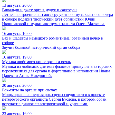
13 августа, 20:00
Вивальди и джаз: орган, дудук и саксофон
Летнее настроение и атмосферу уютного музыкального вечера
в соборе подарит творческий дуэт органистки Юлии
Иконниковой и мультиинструменталиста Олега Матвеева.
16 августа, 16:00
Бах и шедевры немецкого романтизма: органный вечер в
соборе
Звучит большой исторический орган собора
16 августа, 19:00
Музыка любимого кино: орган и рояль
Музыка из любимых фэнтези-фильмов прозвучит в авторских
переложениях для органа и фортепиано в исполнении Ивана
Царева и Анны Никулиной.
20 августа, 20:00
Рок-хиты на органе при свечах
Мощь органа и энергия рок-сцены соединяются в проекте
петербургского органиста Сергея Буслова, в котором орган
вступает в диалог с электрогитарой и ударными.
23 августа, 16:00