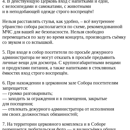
4. В действующую Церковь вход с напитками и едой,
с велосипедами и самокатами, с животными
и в неподобающей одежде строго воспрещён!
Нельзя расставлять стулья, как удобно, – всё внутреннее
убранство собора располагается по схеме, рекомендованной
МЧС для вашей же безопасности. Нельзя свободно
перемещаться по залу во время концерта, производить съёмку
со звуком и со вспышкой.
5. При входе в собор посетители по просьбе дежурного
администратора не могут отказать в просьбе предъявить
личные вещи для досмотра. С крупногабаритными вещами
и продуктами питания, а также напитками в стеклянных
ёмкостях вход строго воспрещён.
6. При нахождении в церковном зале Собора посетителям
запрещается:
— громко разговаривать;
— заходить за ограждения и в помещения, закрытые
для посещения;
— отвлекать дежурного администратора от исполнения
им своих должностных обязанностей;
7. На территории церковного комплекса и в Соборе
разрешается любительская фото — и видеосъёмка общих