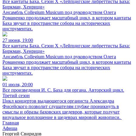
Все кантаты Баха. Сезон X «Лейпцигские либреттисты Баха:
Биркман, Хенрици»
Ансамбль Collegium Musicum под руководством Олега
Романенко продолжает масштабный цикл, в котором кантаты
Баха звучат в пространстве собора на исторических
инструментах.
27 июня, 19:00
Все кантаты Баха. Сезон X «Лейпцигские либреттисты Баха:
Биркман, Хенрици»
Ансамбль Collegium Musicum под руководством Олега
Романенко продолжает масштабный цикл, в котором кантаты
Баха звучат в пространстве собора на исторических
инструментах.
01 июля, 20:00
Все произведения И. С. Баха для органа. Авторский цикл.
Третий сезон
Цикл концертов выдающегося органиста Александра
Фисейского позволит слушателям глубже проникнуть в
смыслы и образы баховских шедевров, которые получат
визуальное воплощение в шедеврах мировой живописи.
Главная
Афиша
Георгий Свиридов