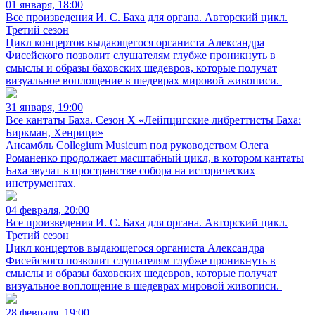
01 января, 18:00
Все произведения И. С. Баха для органа. Авторский цикл.
Третий сезон
Цикл концертов выдающегося органиста Александра
Фисейского позволит слушателям глубже проникнуть в
смыслы и образы баховских шедевров, которые получат
визуальное воплощение в шедеврах мировой живописи.
31 января, 19:00
Все кантаты Баха. Сезон X «Лейпцигские либреттисты Баха:
Биркман, Хенрици»
Ансамбль Collegium Musicum под руководством Олега
Романенко продолжает масштабный цикл, в котором кантаты
Баха звучат в пространстве собора на исторических
инструментах.
04 февраля, 20:00
Все произведения И. С. Баха для органа. Авторский цикл.
Третий сезон
Цикл концертов выдающегося органиста Александра
Фисейского позволит слушателям глубже проникнуть в
смыслы и образы баховских шедевров, которые получат
визуальное воплощение в шедеврах мировой живописи.
28 февраля, 19:00