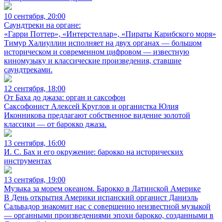
10 сентября, 20:00
Саундтреки на органе:
«Гарри Поттер», «Интерстеллар», «Пираты Карибского моря»
Тимур Халиуллин исполняет на двух органах — большом
историческом и современном цифровом — известную
киномузыку и классические произведения, ставшие
саундтреками.
12 сентября, 18:00
От Баха до джаза: орган и саксофон
Саксофонист Алексей Круглов и органистка Юлия
Иконникова предлагают собственное видение золотой
классики — от барокко джаза.
13 сентября, 16:00
И. С. Бах и его окружение: барокко на исторических
инструментах
13 сентября, 19:00
Музыка за морем океаном. Барокко в Латинской Америке
В День открытия Америки испанский органист Даниэль
Сальвадор знакомит нас с совершенно неизвестной музыкой
— органными произведениями эпохи барокко, созданными в