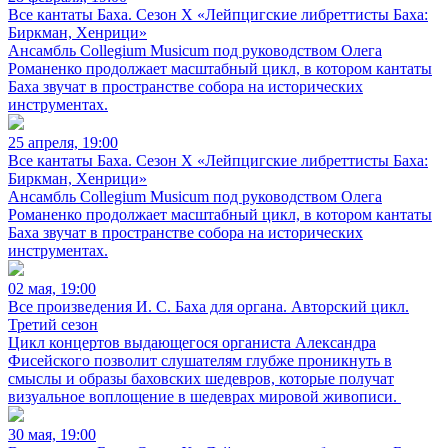
Все кантаты Баха. Сезон X «Лейпцигские либреттисты Баха:
Биркман, Хенрици»
Ансамбль Collegium Musicum под руководством Олега
Романенко продолжает масштабный цикл, в котором кантаты
Баха звучат в пространстве собора на исторических
инструментах.
25 апреля, 19:00
Все кантаты Баха. Сезон X «Лейпцигские либреттисты Баха:
Биркман, Хенрици»
Ансамбль Collegium Musicum под руководством Олега
Романенко продолжает масштабный цикл, в котором кантаты
Баха звучат в пространстве собора на исторических
инструментах.
02 мая, 19:00
Все произведения И. С. Баха для органа. Авторский цикл.
Третий сезон
Цикл концертов выдающегося органиста Александра
Фисейского позволит слушателям глубже проникнуть в
смыслы и образы баховских шедевров, которые получат
визуальное воплощение в шедеврах мировой живописи.
30 мая, 19:00