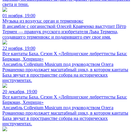
света и тени.
01 ноября, 19:00
Музыка из воздуха: орган и терменвокс
В ансамбле с органисткой Олесей Кравченко выступит Пётр
Термен — правнук русского изобретателя Льва Термена,
создавшего терменвокс и подарившего ему свое имя.
22 ноября, 19:00
Все кантаты Баха. Сезон X «Лейпцигские либреттисты Баха:
Биркман, Хенрици»
Ансамбль Collegium Musicum под руководством Олега
Романенко продолжает масштабный цикл, в котором кантаты
Баха звучат в пространстве собора на исторических
инструментах.
20 декабря, 19:00
Все кантаты Баха. Сезон X «Лейпцигские либреттисты Баха:
Биркман, Хенрици»
Ансамбль Collegium Musicum под руководством Олега
Романенко продолжает масштабный цикл, в котором кантаты
Баха звучат в пространстве собора на исторических
инструментах.