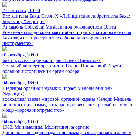
27 сентября, 19:00
Все кантаты Баха. Сезон X «Лейпцигские либреттисты Баха:
Биркман, Хенрици»
Ансамбль Collegium Musicum под руководством Олега
Романенко продолжает масштабный цикл, в котором кантаты
Баха звучат в пространстве собора на исторических
инструментах.
01 октября, 20:00
Бах и русская музыка: играет Елена Привалова
Сольный концерт органистки Елены Приваловой. Звучит
большой исторический орган собора.
04 октября, 16:00
Шедевры органной музыки: играет Мелоди Мишель
(Франция)
восходящая звезда мировой органной сцены Мелоди Мишель
исполнит программу, раскрывшую весь спектр тембров и всю
мощь «короля инструментов».
04 октября, 19:00
1983. Минимализм. Медитация на органе
Даниэль Сальвадор создал программу, в которой минимализм