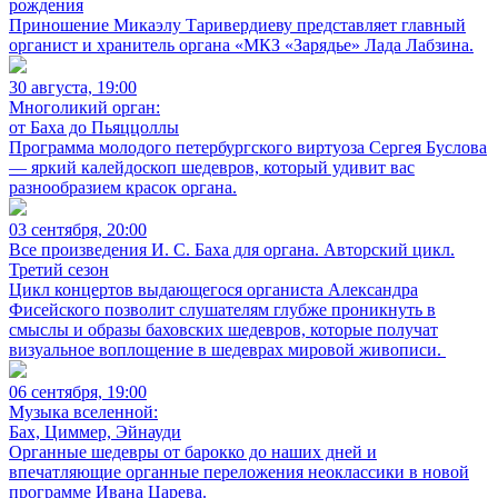
рождения
Приношение Микаэлу Таривердиеву представляет главный
органист и хранитель органа «МКЗ «Зарядье» Лада Лабзина.
30 августа, 19:00
Многоликий орган:
от Баха до Пьяццоллы
Программа молодого петербургского виртуоза Сергея Буслова
— яркий калейдоскоп шедевров, который удивит вас
разнообразием красок органа.
03 сентября, 20:00
Все произведения И. С. Баха для органа. Авторский цикл.
Третий сезон
Цикл концертов выдающегося органиста Александра
Фисейского позволит слушателям глубже проникнуть в
смыслы и образы баховских шедевров, которые получат
визуальное воплощение в шедеврах мировой живописи.
06 сентября, 19:00
Музыка вселенной:
Бах, Циммер, Эйнауди
Органные шедевры от барокко до наших дней и
впечатляющие органные переложения неоклассики в новой
программе Ивана Царева.