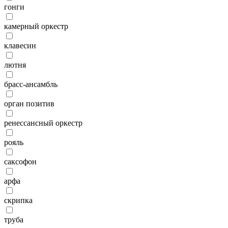
гонги
камерный оркестр
клавесин
лютня
брасс-ансамбль
орган позитив
ренессансный оркестр
рояль
саксофон
арфа
скрипка
труба