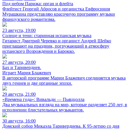
Под небом Парижа: орган и флейта
Флейтист Георгий Абросов и органистка Евфросиния
Мурашкина представляю красочную программу музыки
французского романтизма.
23 августа, 19:00
Солнце и тени: старинная испанская музыка
Гитарист Дмитрий Черевко и органист Андрей Шейко
приглашают на праздник, погружающий в атмосферу
испанского Возрождения и Барокко.
27 августа, 20:00
Бах и Таривердиев.
Играет Мария Блажевич
В авторской программе Марии Блажевич соединяется музыка
двух гениев и две органные эпохи.
29 августа, 21:00
«Времена года»: Вивальди — Пьяццолла
Два музыкальных взгляда на мир, которые разделяет 250 лет, в
исполнении блистательных музыкантов.
30 августа, 16:00
Домский собор Микаэла Таривердиева. К 95-летию со дня