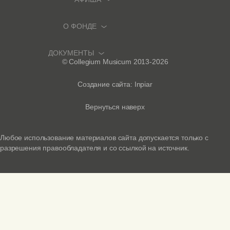
О ФОНДЕ
АФИША И БИЛЕТЫ
ПРЕМЬЕРЫ
ДОКУМЕНТЫ
О ФОНДЕ
© Collegium Musicum 2013-2026
ФЕСТИВАЛИ И ЦИКЛЫ
ИСТОРИЧЕСКИЙ ОРГАН
ПОЛИТИКА КОНФИДЕНЦИАЛЬНОСТИ
Создание сайта: Inpiar
НОВОСТИ
БОНУСНАЯ СИСТЕМА
ВОЗВРАТ БИЛЕТОВ
Вернуться наверх
МЕДИА
ПОДАРОЧНЫЙ СЕРТИФИКАТ
ПРАВИЛА ПОСЕЩЕНИЯ СОБОРА
Любое использование материалов сайта допускается только с
АРХИВ КОНЦЕРТОВ
разрешения правообладателя и со ссылкой на источник.