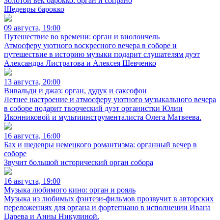
Золотой век барокко: орган и сопрано
Шедевры барокко
09 августа, 19:00
Путешествие во времени: орган и виолончель
Атмосферу уютного воскресного вечера в соборе и
путешествие в историю музыки подарит слушателям дуэт
Александра Листратова и Алексея Шевченко
13 августа, 20:00
Вивальди и джаз: орган, дудук и саксофон
Летнее настроение и атмосферу уютного музыкального вечера
в соборе подарит творческий дуэт органистки Юлии
Иконниковой и мультиинструменталиста Олега Матвеева.
16 августа, 16:00
Бах и шедевры немецкого романтизма: органный вечер в
соборе
Звучит большой исторический орган собора
16 августа, 19:00
Музыка любимого кино: орган и рояль
Музыка из любимых фэнтези-фильмов прозвучит в авторских
переложениях для органа и фортепиано в исполнении Ивана
Царева и Анны Никулиной.