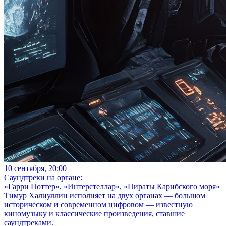
10 сентября, 20:00
Саундтреки на органе:
«Гарри Поттер», «Интерстеллар», «Пираты Карибского моря»
Тимур Халиуллин исполняет на двух органах — большом
историческом и современном цифровом — известную
киномузыку и классические произведения, ставшие
саундтреками.