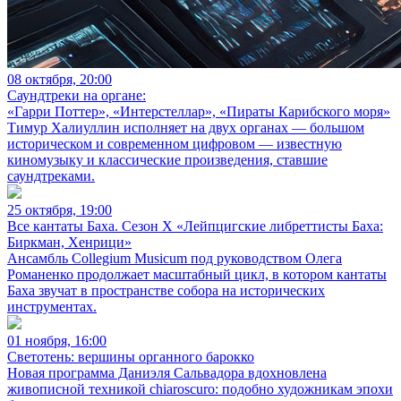
08 октября, 20:00
Саундтреки на органе:
«Гарри Поттер», «Интерстеллар», «Пираты Карибского моря»
Тимур Халиуллин исполняет на двух органах — большом
историческом и современном цифровом — известную
киномузыку и классические произведения, ставшие
саундтреками.
25 октября, 19:00
Все кантаты Баха. Сезон X «Лейпцигские либреттисты Баха:
Биркман, Хенрици»
Ансамбль Collegium Musicum под руководством Олега
Романенко продолжает масштабный цикл, в котором кантаты
Баха звучат в пространстве собора на исторических
инструментах.
01 ноября, 16:00
Светотень: вершины органного барокко
Новая программа Даниэля Сальвадора вдохновлена
живописной техникой chiaroscuro: подобно художникам эпохи