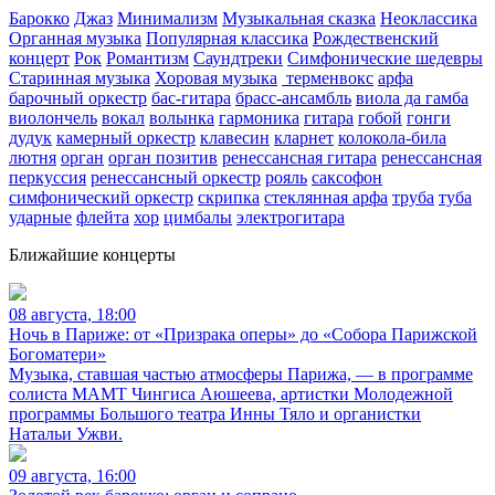
Барокко
Джаз
Минимализм
Музыкальная сказка
Неоклассика
Органная музыка
Популярная классика
Рождественский
концерт
Рок
Романтизм
Саундтреки
Симфонические шедевры
Старинная музыка
Хоровая музыка
терменвокс
арфа
барочный оркестр
бас-гитара
брасс-ансамбль
виола да гамба
виолончель
вокал
волынка
гармоника
гитара
гобой
гонги
дудук
камерный оркестр
клавесин
кларнет
колокола-била
лютня
орган
орган позитив
ренессансная гитара
ренессансная
перкуссия
ренессансный оркестр
рояль
саксофон
симфонический оркестр
скрипка
стеклянная арфа
труба
туба
ударные
флейта
хор
цимбалы
электрогитара
Ближайшие концерты
08 августа, 18:00
Ночь в Париже: от «Призрака оперы» до «Собора Парижской
Богоматери»
Музыка, ставшая частью атмосферы Парижа, — в программе
солиста МАМТ Чингиса Аюшеева, артистки Молодежной
программы Большого театра Инны Тяло и органистки
Натальи Ужви.
09 августа, 16:00