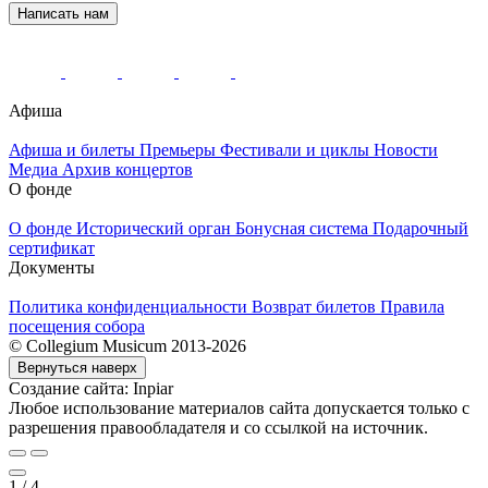
Написать нам
Афиша
Афиша и билеты
Премьеры
Фестивали и циклы
Новости
Медиа
Архив концертов
О фонде
О фонде
Исторический орган
Бонусная система
Подарочный
сертификат
Документы
Политика конфиденциальности
Возврат билетов
Правила
посещения собора
© Collegium Musicum 2013-2026
Вернуться наверх
Создание сайта: Inpiar
Любое использование материалов сайта допускается только с
разрешения правообладателя и со ссылкой на источник.
1
/
4