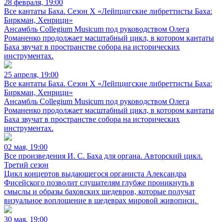
28 февраля, 19:00
Все кантаты Баха. Сезон X «Лейпцигские либреттисты Баха:
Биркман, Хенрици»
Ансамбль Collegium Musicum под руководством Олега
Романенко продолжает масштабный цикл, в котором кантаты
Баха звучат в пространстве собора на исторических
инструментах.
25 апреля, 19:00
Все кантаты Баха. Сезон X «Лейпцигские либреттисты Баха:
Биркман, Хенрици»
Ансамбль Collegium Musicum под руководством Олега
Романенко продолжает масштабный цикл, в котором кантаты
Баха звучат в пространстве собора на исторических
инструментах.
02 мая, 19:00
Все произведения И. С. Баха для органа. Авторский цикл.
Третий сезон
Цикл концертов выдающегося органиста Александра
Фисейского позволит слушателям глубже проникнуть в
смыслы и образы баховских шедевров, которые получат
визуальное воплощение в шедеврах мировой живописи.
30 мая, 19:00