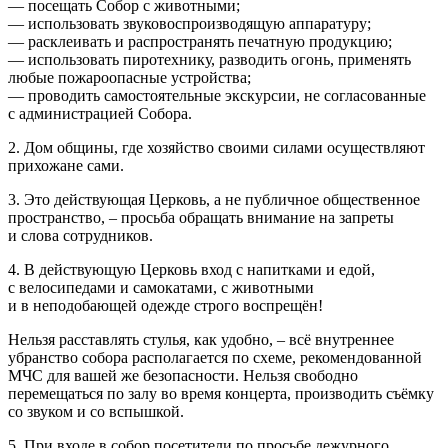
— посещать Собор с животными;
— использовать звуковоспроизводящую аппаратуру;
— расклеивать и распространять печатную продукцию;
— использовать пиротехнику, разводить огонь, применять
любые пожароопасные устройства;
— проводить самостоятельные экскурсии, не согласованные
с администрацией Собора.
2. Дом общины, где хозяйство своими силами осуществляют
прихожане сами.
3. Это действующая Церковь, а не публичное общественное
пространство, – просьба обращать внимание на запреты
и слова сотрудников.
4. В действующую Церковь вход с напитками и едой,
с велосипедами и самокатами, с животными
и в неподобающей одежде строго воспрещён!
Нельзя расставлять стулья, как удобно, – всё внутреннее
убранство собора располагается по схеме, рекомендованной
МЧС для вашей же безопасности. Нельзя свободно
перемещаться по залу во время концерта, производить съёмку
со звуком и со вспышкой.
5. При входе в собор посетители по просьбе дежурного