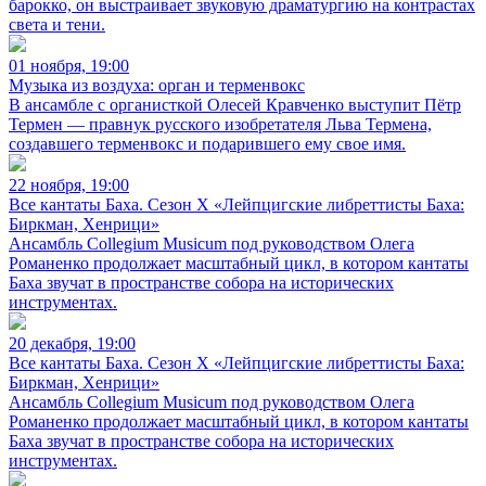
барокко, он выстраивает звуковую драматургию на контрастах
света и тени.
01 ноября, 19:00
Музыка из воздуха: орган и терменвокс
В ансамбле с органисткой Олесей Кравченко выступит Пётр
Термен — правнук русского изобретателя Льва Термена,
создавшего терменвокс и подарившего ему свое имя.
22 ноября, 19:00
Все кантаты Баха. Сезон X «Лейпцигские либреттисты Баха:
Биркман, Хенрици»
Ансамбль Collegium Musicum под руководством Олега
Романенко продолжает масштабный цикл, в котором кантаты
Баха звучат в пространстве собора на исторических
инструментах.
20 декабря, 19:00
Все кантаты Баха. Сезон X «Лейпцигские либреттисты Баха:
Биркман, Хенрици»
Ансамбль Collegium Musicum под руководством Олега
Романенко продолжает масштабный цикл, в котором кантаты
Баха звучат в пространстве собора на исторических
инструментах.