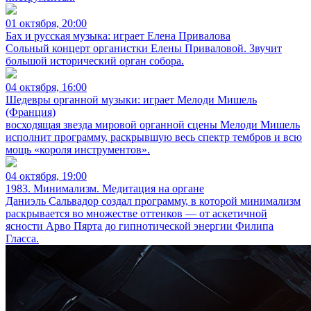
01 октября, 20:00
Бах и русская музыка: играет Елена Привалова
Сольный концерт органистки Елены Приваловой. Звучит
большой исторический орган собора.
04 октября, 16:00
Шедевры органной музыки: играет Мелоди Мишель
(Франция)
восходящая звезда мировой органной сцены Мелоди Мишель
исполнит программу, раскрывшую весь спектр тембров и всю
мощь «короля инструментов».
04 октября, 19:00
1983. Минимализм. Медитация на органе
Даниэль Сальвадор создал программу, в которой минимализм
раскрывается во множестве оттенков — от аскетичной
ясности Арво Пярта до гипнотической энергии Филипа
Гласса.