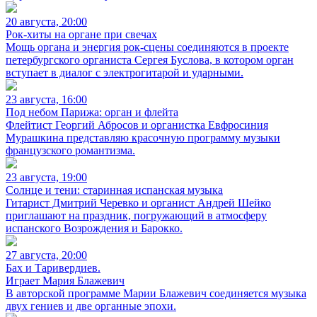
20 августа, 20:00
Рок-хиты на органе при свечах
Мощь органа и энергия рок-сцены соединяются в проекте
петербургского органиста Сергея Буслова, в котором орган
вступает в диалог с электрогитарой и ударными.
23 августа, 16:00
Под небом Парижа: орган и флейта
Флейтист Георгий Абросов и органистка Евфросиния
Мурашкина представляю красочную программу музыки
французского романтизма.
23 августа, 19:00
Солнце и тени: старинная испанская музыка
Гитарист Дмитрий Черевко и органист Андрей Шейко
приглашают на праздник, погружающий в атмосферу
испанского Возрождения и Барокко.
27 августа, 20:00
Бах и Таривердиев.
Играет Мария Блажевич
В авторской программе Марии Блажевич соединяется музыка
двух гениев и две органные эпохи.