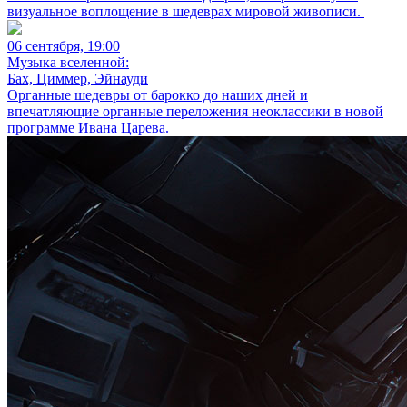
визуальное воплощение в шедеврах мировой живописи.
06 сентября, 19:00
Музыка вселенной:
Бах, Циммер, Эйнауди
Органные шедевры от барокко до наших дней и
впечатляющие органные переложения неоклассики в новой
программе Ивана Царева.