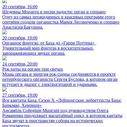
20 сентября, 16:00
Шедевры Моцарта и песни радости: орган и сопрано
Одну из самых неожиданных и красивых программ этого
сентября создали органистка Мария Лесовиченко и сопрано
Анастасия Бакулина.
20 сентября, 19:00
Органное фэнтези: от Баха до «Гарри Поттера»
Удивительный мир фэнтези в восхитительных,
завораживающих звуках органа.
24 сентября, 20:00
Рок-хиты на органе при свечах
Мощь органа и энергия рок-сцены соединяются в проекте
петербургского органиста Сергея Буслова, в котором орган
вступает в диалог с электрогитарой и ударными.
27 сентября, 19:00
Все кантаты Баха. Сезон X «Лейпцигские либреттисты Баха:
Биркман, Хенрици»
Ансамбль Collegium Musicum под руководством Олега
Романенко продолжает масштабный цикл, в котором кантаты
Баха звучат в пространстве собора на исторических
инструментах.