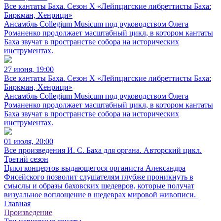
Все кантаты Баха. Сезон X «Лейпцигские либреттисты Баха:
Биркман, Хенрици»
Ансамбль Collegium Musicum под руководством Олега
Романенко продолжает масштабный цикл, в котором кантаты
Баха звучат в пространстве собора на исторических
инструментах.
27 июня, 19:00
Все кантаты Баха. Сезон X «Лейпцигские либреттисты Баха:
Биркман, Хенрици»
Ансамбль Collegium Musicum под руководством Олега
Романенко продолжает масштабный цикл, в котором кантаты
Баха звучат в пространстве собора на исторических
инструментах.
01 июля, 20:00
Все произведения И. С. Баха для органа. Авторский цикл.
Третий сезон
Цикл концертов выдающегося органиста Александра
Фисейского позволит слушателям глубже проникнуть в
смыслы и образы баховских шедевров, которые получат
визуальное воплощение в шедеврах мировой живописи.
Главная
Произведение