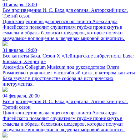
01 января, 18:00
Все произведения И. С. Баха для органа. Авторский цикл.
Третий сезон
Цикл концертов выдающегося органиста Александра
Фисейского позволит слушателям глубже проникнуть в
смыслы и образы баховских шедевров, которые получат
визуальное воплощение в шедеврах мировой живописи.
31 января, 19:00
Все кантаты Баха. Сезон X «Лейпцигские либреттисты Баха:
Биркман, Хенрици»
Ансамбль Collegium Musicum под руководством Олега
Романенко продолжает масштабный цикл, в котором кантаты
Баха звучат в пространстве собора на исторических
инструментах.
04 февраля, 20:00
Все произведения И. С. Баха для органа. Авторский цикл.
Третий сезон
Цикл концертов выдающегося органиста Александра
Фисейского позволит слушателям глубже проникнуть в
смыслы и образы баховских шедевров, которые получат
визуальное воплощение в шедеврах мировой живописи.