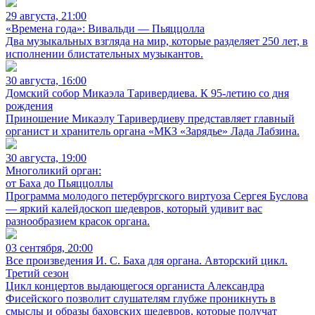
29 августа, 21:00
«Времена года»: Вивальди — Пьяццолла
Два музыкальных взгляда на мир, которые разделяет 250 лет, в
исполнении блистательных музыкантов.
30 августа, 16:00
Домский собор Микаэла Таривердиева. К 95-летию со дня
рождения
Приношение Микаэлу Таривердиеву представляет главный
органист и хранитель органа «МКЗ «Зарядье» Лада Лабзина.
30 августа, 19:00
Многоликий орган:
от Баха до Пьяццоллы
Программа молодого петербургского виртуоза Сергея Буслова
— яркий калейдоскоп шедевров, который удивит вас
разнообразием красок органа.
03 сентября, 20:00
Все произведения И. С. Баха для органа. Авторский цикл.
Третий сезон
Цикл концертов выдающегося органиста Александра
Фисейского позволит слушателям глубже проникнуть в
смыслы и образы баховских шедевров, которые получат