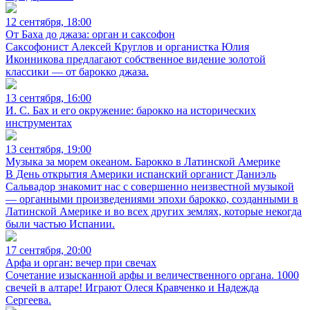
12 сентября, 18:00
От Баха до джаза: орган и саксофон
Саксофонист Алексей Круглов и органистка Юлия
Иконникова предлагают собственное видение золотой
классики — от барокко джаза.
13 сентября, 16:00
И. С. Бах и его окружение: барокко на исторических
инструментах
13 сентября, 19:00
Музыка за морем океаном. Барокко в Латинской Америке
В День открытия Америки испанский органист Даниэль
Сальвадор знакомит нас с совершенно неизвестной музыкой
— органными произведениями эпохи барокко, созданными в
Латинской Америке и во всех других землях, которые некогда
были частью Испании.
17 сентября, 20:00
Арфа и орган: вечер при свечах
Сочетание изысканной арфы и величественного органа. 1000
свечей в алтаре! Играют Олеся Кравченко и Надежда
Сергеева.