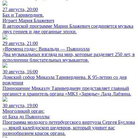
27 августа, 20:00
Бах и Таривердиев.
Играет Мария Блажевич
В авторской программе Марии Блажевич соединяется музыка
двух гениев и две органные эпохи.
29 августа, 21:00
«Времена года»: Вивальди — Пьяццолла
Два музыкальных взгляда на мир, которые разделяет 250 лет, в
исполнении блистательных музыкантов.
30 августа, 16:00
Домский собор Микаэла Таривердиева. К 95-летию со дня
рождения
Приношение Микаэлу Таривердиеву представляет главный
органист и хранитель органа «МКЗ «Зарядье» Лада Лабзина.
30 августа, 19:00
Многоликий орган:
от Баха до Пьяццоллы
Программа молодого петербургского виртуоза Сергея Буслова
— яркий калейдоскоп шедевров, который удивит вас
разнообразием красок органа.