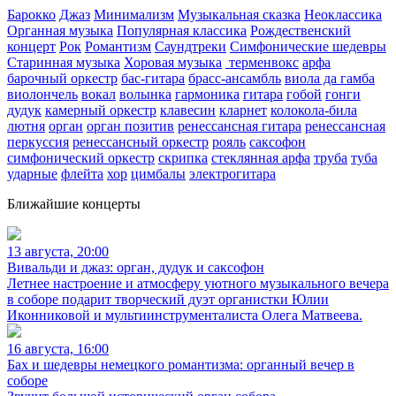
Барокко
Джаз
Минимализм
Музыкальная сказка
Неоклассика
Органная музыка
Популярная классика
Рождественский
концерт
Рок
Романтизм
Саундтреки
Симфонические шедевры
Старинная музыка
Хоровая музыка
терменвокс
арфа
барочный оркестр
бас-гитара
брасс-ансамбль
виола да гамба
виолончель
вокал
волынка
гармоника
гитара
гобой
гонги
дудук
камерный оркестр
клавесин
кларнет
колокола-била
лютня
орган
орган позитив
ренессансная гитара
ренессансная
перкуссия
ренессансный оркестр
рояль
саксофон
симфонический оркестр
скрипка
стеклянная арфа
труба
туба
ударные
флейта
хор
цимбалы
электрогитара
Ближайшие концерты
13 августа, 20:00
Вивальди и джаз: орган, дудук и саксофон
Летнее настроение и атмосферу уютного музыкального вечера
в соборе подарит творческий дуэт органистки Юлии
Иконниковой и мультиинструменталиста Олега Матвеева.
16 августа, 16:00
Бах и шедевры немецкого романтизма: органный вечер в
соборе