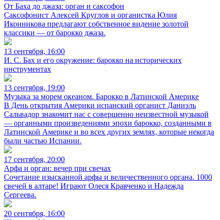
От Баха до джаза: орган и саксофон
Саксофонист Алексей Круглов и органистка Юлия
Иконникова предлагают собственное видение золотой
классики — от барокко джаза.
13 сентября, 16:00
И. С. Бах и его окружение: барокко на исторических
инструментах
13 сентября, 19:00
Музыка за морем океаном. Барокко в Латинской Америке
В День открытия Америки испанский органист Даниэль
Сальвадор знакомит нас с совершенно неизвестной музыкой
— органными произведениями эпохи барокко, созданными в
Латинской Америке и во всех других землях, которые некогда
были частью Испании.
17 сентября, 20:00
Арфа и орган: вечер при свечах
Сочетание изысканной арфы и величественного органа. 1000
свечей в алтаре! Играют Олеся Кравченко и Надежда
Сергеева.
20 сентября, 16:00