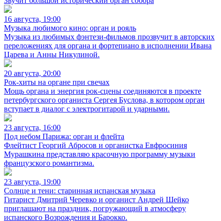
Звучит большой исторический орган собора
16 августа, 19:00
Музыка любимого кино: орган и рояль
Музыка из любимых фэнтези-фильмов прозвучит в авторских
переложениях для органа и фортепиано в исполнении Ивана
Царева и Анны Никулиной.
20 августа, 20:00
Рок-хиты на органе при свечах
Мощь органа и энергия рок-сцены соединяются в проекте
петербургского органиста Сергея Буслова, в котором орган
вступает в диалог с электрогитарой и ударными.
23 августа, 16:00
Под небом Парижа: орган и флейта
Флейтист Георгий Абросов и органистка Евфросиния
Мурашкина представляю красочную программу музыки
французского романтизма.
23 августа, 19:00
Солнце и тени: старинная испанская музыка
Гитарист Дмитрий Черевко и органист Андрей Шейко
приглашают на праздник, погружающий в атмосферу
испанского Возрождения и Барокко.