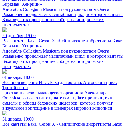
Биркман, Хенрици»
Ансамбль Collegium Musicum под руководством Олега
Романенко продолжает масштабный цикл, в котором кантаты
Баха звучат в пространстве собора на исторических
инструментах.
20 декабря, 19:00
Все кантаты Баха. Сезон X «Лейпцигские либреттисты Баха:
Биркман, Хенрици»
Ансамбль Collegium Musicum под руководством Олега
Романенко продолжает масштабный цикл, в котором кантаты
Баха звучат в пространстве собора на исторических
инструментах.
01 января, 18:00
Все произведения И. С. Баха для органа. Авторский цикл.
Третий сезон
Цикл концертов выдающегося органиста Александра
Фисейского позволит слушателям глубже проникнуть в
смыслы и образы баховских шедевров, которые получат
визуальное воплощение в шедеврах мировой живописи.
31 января, 19:00
Все кантаты Баха. Сезон X «Лейпцигские либреттисты Баха: