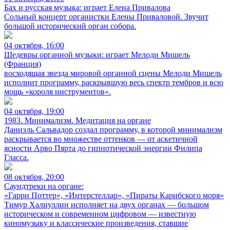
Бах и русская музыка: играет Елена Привалова
Сольный концерт органистки Елены Приваловой. Звучит
большой исторический орган собора.
04 октября, 16:00
Шедевры органной музыки: играет Мелоди Мишель
(Франция)
восходящая звезда мировой органной сцены Мелоди Мишель
исполнит программу, раскрывшую весь спектр тембров и всю
мощь «короля инструментов».
04 октября, 19:00
1983. Минимализм. Медитация на органе
Даниэль Сальвадор создал программу, в которой минимализм
раскрывается во множестве оттенков — от аскетичной
ясности Арво Пярта до гипнотической энергии Филипа
Гласса.
08 октября, 20:00
Саундтреки на органе:
«Гарри Поттер», «Интерстеллар», «Пираты Карибского моря»
Тимур Халиуллин исполняет на двух органах — большом
историческом и современном цифровом — известную
киномузыку и классические произведения, ставшие