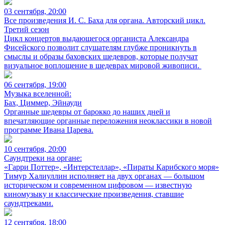
03 сентября, 20:00
Все произведения И. С. Баха для органа. Авторский цикл.
Третий сезон
Цикл концертов выдающегося органиста Александра
Фисейского позволит слушателям глубже проникнуть в
смыслы и образы баховских шедевров, которые получат
визуальное воплощение в шедеврах мировой живописи.
06 сентября, 19:00
Музыка вселенной:
Бах, Циммер, Эйнауди
Органные шедевры от барокко до наших дней и
впечатляющие органные переложения неоклассики в новой
программе Ивана Царева.
10 сентября, 20:00
Саундтреки на органе:
«Гарри Поттер», «Интерстеллар», «Пираты Карибского моря»
Тимур Халиуллин исполняет на двух органах — большом
историческом и современном цифровом — известную
киномузыку и классические произведения, ставшие
саундтреками.
12 сентября, 18:00