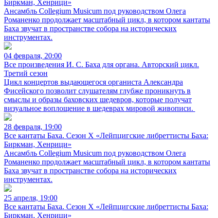
Биркман, Хенрици»
Ансамбль Collegium Musicum под руководством Олега
Романенко продолжает масштабный цикл, в котором кантаты
Баха звучат в пространстве собора на исторических
инструментах.
04 февраля, 20:00
Все произведения И. С. Баха для органа. Авторский цикл.
Третий сезон
Цикл концертов выдающегося органиста Александра
Фисейского позволит слушателям глубже проникнуть в
смыслы и образы баховских шедевров, которые получат
визуальное воплощение в шедеврах мировой живописи.
28 февраля, 19:00
Все кантаты Баха. Сезон X «Лейпцигские либреттисты Баха:
Биркман, Хенрици»
Ансамбль Collegium Musicum под руководством Олега
Романенко продолжает масштабный цикл, в котором кантаты
Баха звучат в пространстве собора на исторических
инструментах.
25 апреля, 19:00
Все кантаты Баха. Сезон X «Лейпцигские либреттисты Баха:
Биркман, Хенрици»