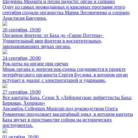
Шедевры Моцарта и песни радости: орган и сопрано
Одну из самых неожиданных и красивых программ этого
сентября создали органистка Мария Лесовиченко и сопрано
Анастасия Бакулина.
20 сентября, 19:00
Органное фэнтези: от Баха до «Гарри Поттера»
Удивительный мир фэнтези в восхитительных,
завораживающих звуках органа.
24 сентября, 20:00
Рок-хиты на органе при свечах
Мощь органа и энергия рок-сцены соединяются в проекте
петербургского органиста Сергея Буслова, в котором орган
вступает в диалог с электрогитарой и ударными.
27 сентября, 19:00
Все кантаты Баха. Сезон X «Лейпцигские либреттисты Баха:
Биркман, Хенрици»
Ансамбль Collegium Musicum под руководством Олега
Романенко продолжает масштабный цикл, в котором кантаты
Баха звучат в пространстве собора на исторических
инструментах.
01 октября, 20:00