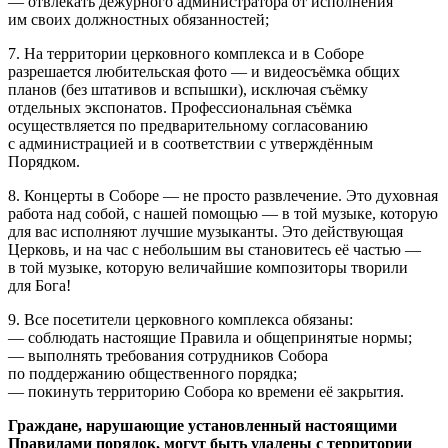
— отвлекать дежурного администратора от исполнения
им своих должностных обязанностей;
7. На территории церковного комплекса и в Соборе
разрешается любительская фото — и видеосъёмка общих
планов (без штативов и вспышки), исключая съёмку
отдельных экспонатов. Профессиональная съёмка
осуществляется по предварительному согласованию
с администрацией и в соответствии с утверждённым
Порядком.
8. Концерты в Соборе — не просто развлечение. Это духовная
работа над собой, с нашей помощью — в той музыке, которую
для вас исполняют лучшие музыканты. Это действующая
Церковь, и на час с небольшим вы становитесь её частью —
в той музыке, которую величайшие композиторы творили
для Бога!
9. Все посетители церковного комплекса обязаны:
— соблюдать настоящие Правила и общепринятые нормы;
— выполнять требования сотрудников Собора
по поддержанию общественного порядка;
— покинуть территорию Собора ко времени её закрытия.
Граждане, нарушающие установленный настоящими
Правилами порядок, могут быть удалены с территории