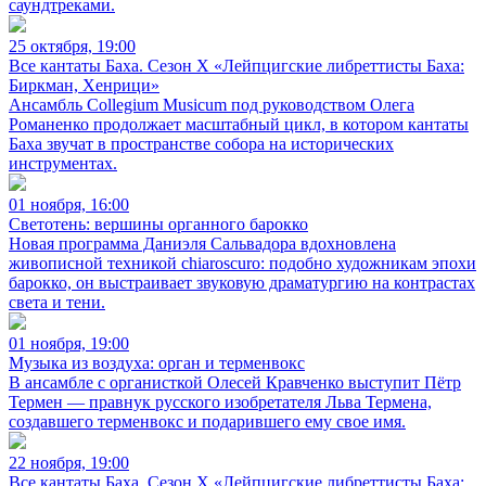
саундтреками.
25 октября, 19:00
Все кантаты Баха. Сезон X «Лейпцигские либреттисты Баха:
Биркман, Хенрици»
Ансамбль Collegium Musicum под руководством Олега
Романенко продолжает масштабный цикл, в котором кантаты
Баха звучат в пространстве собора на исторических
инструментах.
01 ноября, 16:00
Светотень: вершины органного барокко
Новая программа Даниэля Сальвадора вдохновлена
живописной техникой chiaroscuro: подобно художникам эпохи
барокко, он выстраивает звуковую драматургию на контрастах
света и тени.
01 ноября, 19:00
Музыка из воздуха: орган и терменвокс
В ансамбле с органисткой Олесей Кравченко выступит Пётр
Термен — правнук русского изобретателя Льва Термена,
создавшего терменвокс и подарившего ему свое имя.
22 ноября, 19:00
Все кантаты Баха. Сезон X «Лейпцигские либреттисты Баха: