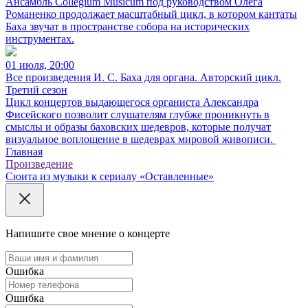
Ансамбль Collegium Musicum под руководством Олега
Романенко продолжает масштабный цикл, в котором кантаты
Баха звучат в пространстве собора на исторических
инструментах.
01 июля, 20:00
Все произведения И. С. Баха для органа. Авторский цикл.
Третий сезон
Цикл концертов выдающегося органиста Александра
Фисейского позволит слушателям глубже проникнуть в
смыслы и образы баховских шедевров, которые получат
визуальное воплощение в шедеврах мировой живописи.
Главная
Произведение
Сюита из музыки к сериалу «Оставленные»
Напишите свое мнение о концерте
Ошибка
Ошибка