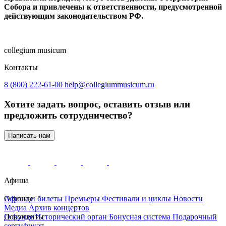
Собора и привлечены к ответственности, предусмотренной
действующим законодательством РФ.
collegium musicum
Контакты
8 (800) 222-61-00
help@collegiummusicum.ru
Хотите задать вопрос, оставить отзыв или
предложить сотрудничество?
Написать нам
Афиша
Афиша и билеты
О фонде
Премьеры
Фестивали и циклы
Новости
Медиа
Архив концертов
О фонде
Документы
Исторический орган
Бонусная система
Подарочный
сертификат