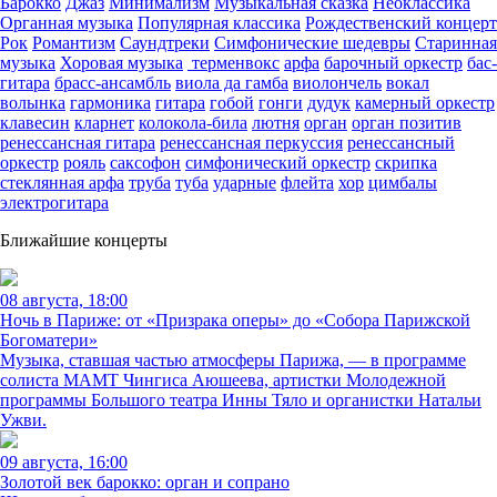
Барокко
Джаз
Минимализм
Музыкальная сказка
Неоклассика
Органная музыка
Популярная классика
Рождественский концерт
Рок
Романтизм
Саундтреки
Симфонические шедевры
Старинная
музыка
Хоровая музыка
терменвокс
арфа
барочный оркестр
бас-
гитара
брасс-ансамбль
виола да гамба
виолончель
вокал
волынка
гармоника
гитара
гобой
гонги
дудук
камерный оркестр
клавесин
кларнет
колокола-била
лютня
орган
орган позитив
ренессансная гитара
ренессансная перкуссия
ренессансный
оркестр
рояль
саксофон
симфонический оркестр
скрипка
стеклянная арфа
труба
туба
ударные
флейта
хор
цимбалы
электрогитара
Ближайшие концерты
08 августа, 18:00
Ночь в Париже: от «Призрака оперы» до «Собора Парижской
Богоматери»
Музыка, ставшая частью атмосферы Парижа, — в программе
солиста МАМТ Чингиса Аюшеева, артистки Молодежной
программы Большого театра Инны Тяло и органистки Натальи
Ужви.
09 августа, 16:00
Золотой век барокко: орган и сопрано