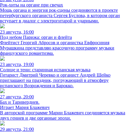
Рок-хиты на органе при свечах
Мощь органа и энергия рок-сцены соединяются в проекте
петербургского органиста Сергея Буслова, в котором орган
вступает в диалог с электрогитарой и ударными.
23 августа, 16:00
Под небом Парижа: орган и флейта
Флейтист Георгий Абросов и органистка Евфросиния
Мурашкина представляю красочную программу музыки
французского романтизма.
23 августа, 19:00
Солнце и тени: старинная испанская музыка
Гитарист Дмитрий Черевко и органист Андрей Шейко
приглашают на праздник, погружающий в атмосферу
испанского Возрождения и Барокко.
27 августа, 20:00
Бах и Таривердиев.
Играет Мария Блажевич
В авторской программе Марии Блажевич соединяется музыка
двух гениев и две органные эпохи.
29 августа, 21:00