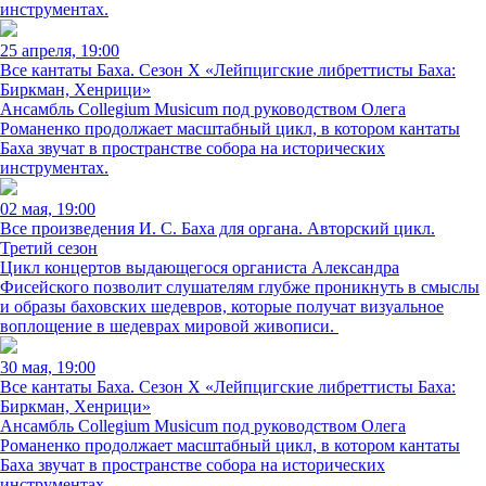
инструментах.
25 апреля, 19:00
Все кантаты Баха. Сезон X «Лейпцигские либреттисты Баха:
Биркман, Хенрици»
Ансамбль Collegium Musicum под руководством Олега
Романенко продолжает масштабный цикл, в котором кантаты
Баха звучат в пространстве собора на исторических
инструментах.
02 мая, 19:00
Все произведения И. С. Баха для органа. Авторский цикл.
Третий сезон
Цикл концертов выдающегося органиста Александра
Фисейского позволит слушателям глубже проникнуть в смыслы
и образы баховских шедевров, которые получат визуальное
воплощение в шедеврах мировой живописи.
30 мая, 19:00
Все кантаты Баха. Сезон X «Лейпцигские либреттисты Баха:
Биркман, Хенрици»
Ансамбль Collegium Musicum под руководством Олега
Романенко продолжает масштабный цикл, в котором кантаты
Баха звучат в пространстве собора на исторических
инструментах.