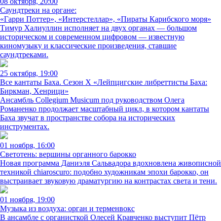
08 октября, 20:00
Саундтреки на органе:
«Гарри Поттер», «Интерстеллар», «Пираты Карибского моря»
Тимур Халиуллин исполняет на двух органах — большом
историческом и современном цифровом — известную
киномузыку и классические произведения, ставшие
саундтреками.
25 октября, 19:00
Все кантаты Баха. Сезон X «Лейпцигские либреттисты Баха:
Биркман, Хенрици»
Ансамбль Collegium Musicum под руководством Олега
Романенко продолжает масштабный цикл, в котором кантаты
Баха звучат в пространстве собора на исторических
инструментах.
01 ноября, 16:00
Светотень: вершины органного барокко
Новая программа Даниэля Сальвадора вдохновлена живописной
техникой chiaroscuro: подобно художникам эпохи барокко, он
выстраивает звуковую драматургию на контрастах света и тени.
01 ноября, 19:00
Музыка из воздуха: орган и терменвокс
В ансамбле с органисткой Олесей Кравченко выступит Пётр