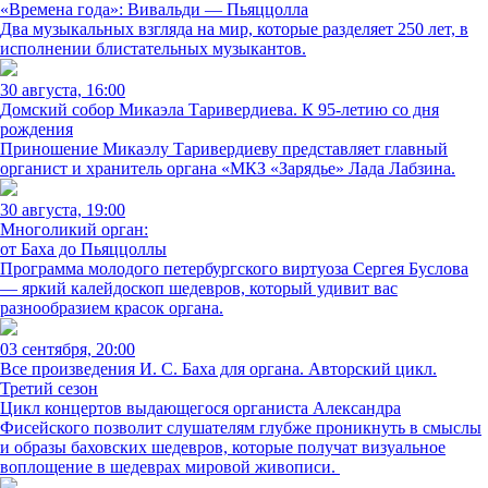
«Времена года»: Вивальди — Пьяццолла
Два музыкальных взгляда на мир, которые разделяет 250 лет, в
исполнении блистательных музыкантов.
30 августа, 16:00
Домский собор Микаэла Таривердиева. К 95-летию со дня
рождения
Приношение Микаэлу Таривердиеву представляет главный
органист и хранитель органа «МКЗ «Зарядье» Лада Лабзина.
30 августа, 19:00
Многоликий орган:
от Баха до Пьяццоллы
Программа молодого петербургского виртуоза Сергея Буслова
— яркий калейдоскоп шедевров, который удивит вас
разнообразием красок органа.
03 сентября, 20:00
Все произведения И. С. Баха для органа. Авторский цикл.
Третий сезон
Цикл концертов выдающегося органиста Александра
Фисейского позволит слушателям глубже проникнуть в смыслы
и образы баховских шедевров, которые получат визуальное
воплощение в шедеврах мировой живописи.