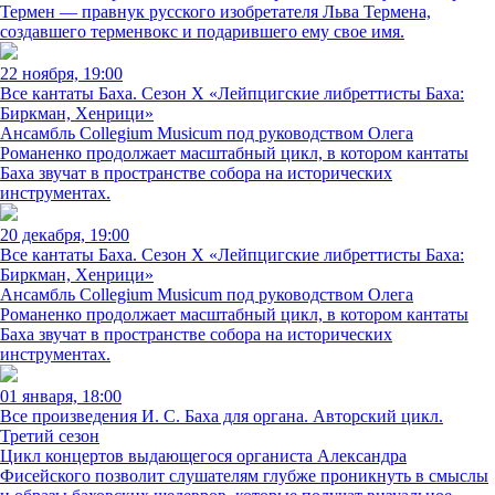
Термен — правнук русского изобретателя Льва Термена,
создавшего терменвокс и подарившего ему свое имя.
22 ноября, 19:00
Все кантаты Баха. Сезон X «Лейпцигские либреттисты Баха:
Биркман, Хенрици»
Ансамбль Collegium Musicum под руководством Олега
Романенко продолжает масштабный цикл, в котором кантаты
Баха звучат в пространстве собора на исторических
инструментах.
20 декабря, 19:00
Все кантаты Баха. Сезон X «Лейпцигские либреттисты Баха:
Биркман, Хенрици»
Ансамбль Collegium Musicum под руководством Олега
Романенко продолжает масштабный цикл, в котором кантаты
Баха звучат в пространстве собора на исторических
инструментах.
01 января, 18:00
Все произведения И. С. Баха для органа. Авторский цикл.
Третий сезон
Цикл концертов выдающегося органиста Александра
Фисейского позволит слушателям глубже проникнуть в смыслы