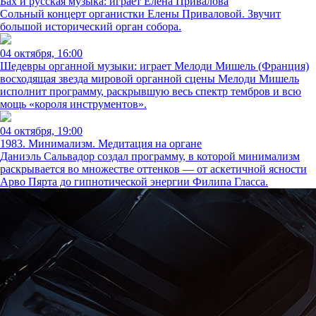
Бах и русская музыка: играет Елена Привалова
Сольный концерт органистки Елены Приваловой. Звучит
большой исторический орган собора.
04 октября, 16:00
Шедевры органной музыки: играет Мелоди Мишель (Франция)
восходящая звезда мировой органной сцены Мелоди Мишель
исполнит программу, раскрывшую весь спектр тембров и всю
мощь «короля инструментов».
04 октября, 19:00
1983. Минимализм. Медитация на органе
Даниэль Сальвадор создал программу, в которой минимализм
раскрывается во множестве оттенков — от аскетичной ясности
Арво Пярта до гипнотической энергии Филипа Гласса.