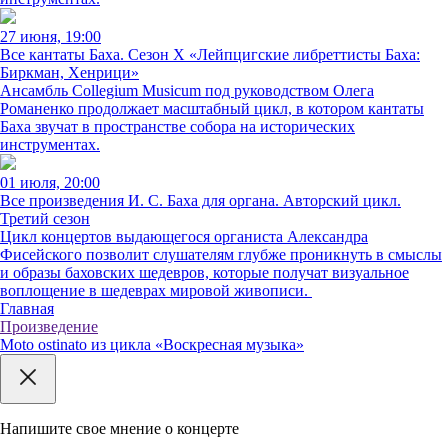
27 июня, 19:00
Все кантаты Баха. Сезон X «Лейпцигские либреттисты Баха:
Биркман, Хенрици»
Ансамбль Collegium Musicum под руководством Олега
Романенко продолжает масштабный цикл, в котором кантаты
Баха звучат в пространстве собора на исторических
инструментах.
01 июля, 20:00
Все произведения И. С. Баха для органа. Авторский цикл.
Третий сезон
Цикл концертов выдающегося органиста Александра
Фисейского позволит слушателям глубже проникнуть в смыслы
и образы баховских шедевров, которые получат визуальное
воплощение в шедеврах мировой живописи.
Главная
Произведение
Moto ostinato из цикла «Воскресная музыка»
Напишите свое мнение о концерте