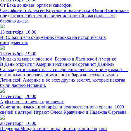
От Баха до джаза: орган и саксофон
Саксофонист Алексей Круглов и органистка Юлия Иконникова
предлагают собственное видение золотой классики — от
барокко джаза.
13 сентября, 16:00
И. С. Бах и его окружение: барокко на исторических
инструментах
13 сентября, 19:00
Музыка за морем океаном. Барокко в Латинской Америке
В День открытия Америки испанский органист Даниэль
Сальвадор знакомит нас с совершенно неизвестной музыкой —
органными произведениями эпохи барокко, созданными в
Латинской Америке и во всех других землях, которые некогда
были частью Испании.
17 сентября, 20:00
Арфа и орган: вечер при свечах
Сочетание изысканной арфы и величественного органа. 1000
свечей в алтаре! Играют Олеся Кравченко и Надежда Сергеева.
20 сентября, 16:00
Шедевры Моцарта и песни радости: орган и сопрано