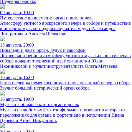
Шедевры барокко
09 августа, 19:00
Путешествие во времени: орган и виолончель
Атмосферу уютного воскресного вечера в соборе и путешествие
в историю музыки подарит слушателям дуэт Александра
Листратова и Алексея Шевченко
13 августа, 20:00
Вивальди и джаз: орган, дудук и саксофон
Летнее настроение и атмосферу уютного музыкального вечера в
соборе подарит творческий дуэт органистки Юлии
Иконниковой и мультиинструменталиста Олега Матвеева.
16 августа, 16:00
Бах и шедевры немецкого романтизма: органный вечер в соборе
Звучит большой исторический орган собора
16 августа, 19:00
Музыка любимого кино: орган и рояль
Музыка из любимых фэнтези-фильмов прозвучит в авторских
переложениях для органа и фортепиано в исполнении Ивана
Царева и Анны Никулиной.
20 августа, 20:00