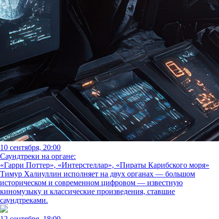
10 сентября, 20:00
Саундтреки на органе:
«Гарри Поттер», «Интерстеллар», «Пираты Карибского моря»
Тимур Халиуллин исполняет на двух органах — большом
историческом и современном цифровом — известную
киномузыку и классические произведения, ставшие
саундтреками.
12 сентября, 18:00