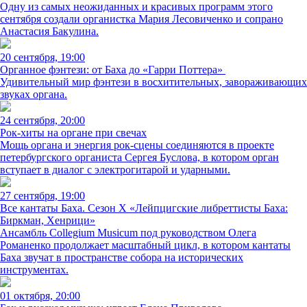
Одну из самых неожиданных и красивых программ этого
сентября создали органистка Мария Лесовиченко и сопрано
Анастасия Бакулина.
20 сентября, 19:00
Органное фэнтези: от Баха до «Гарри Поттера»
Удивительный мир фэнтези в восхитительных, завораживающих
звуках органа.
24 сентября, 20:00
Рок-хиты на органе при свечах
Мощь органа и энергия рок-сцены соединяются в проекте
петербургского органиста Сергея Буслова, в котором орган
вступает в диалог с электрогитарой и ударными.
27 сентября, 19:00
Все кантаты Баха. Сезон X «Лейпцигские либреттисты Баха:
Биркман, Хенрици»
Ансамбль Collegium Musicum под руководством Олега
Романенко продолжает масштабный цикл, в котором кантаты
Баха звучат в пространстве собора на исторических
инструментах.
01 октября, 20:00