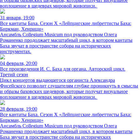
и образы баховских шедевров, которые получат визуальное
воплощение в шедеврах мировой живописи.
31 января, 19:00
Все кантаты Баха. Сезон X «Лейпцигские либреттисты Баха:
Биркман, Хенрици»
Ансамбль Collegium Musicum под руководством Олега
Романенко продолжает масштабный цикл, в котором кантаты
Баха звучат в пространстве собора на исторических
инструментах.
04 февраля, 20:00
Все произведения И. С. Баха для органа. Авторский цикл.
Третий сезон
Цикл концертов выдающегося органиста Александра
Фисейского позволит слушателям глубже проникнуть в смыслы
и образы баховских шедевров, которые получат визуальное
воплощение в шедеврах мировой живописи.
28 февраля, 19:00
Все кантаты Баха. Сезон X «Лейпцигские либреттисты Баха:
Биркман, Хенрици»
Ансамбль Collegium Musicum под руководством Олега
Романенко продолжает масштабный цикл, в котором кантаты
Баха звучат в пространстве собора на исторических