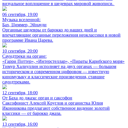
визуальное воплощение в шедеврах мировой живописи.
06 сентября, 19:00
Музыка вселенной:
Бах, Циммер, Эйнауди
Органные шедевры от барокко до наших дней и
впечатляющие органные переложения неоклассики в новой
программе Ивана Царева.
10 сентября, 20:00
Саундтреки на органе:
«Гарри Поттер», «Интерстеллар», «Пираты Карибского моря»
Тимур Халиуллин исполняет на двух органах — большом
историческом и современном цифровом — известную
киномузыку и классические произведения, ставшие
саундтреками.
12 сентября, 18:00
От Баха до джаза: орган и саксофон
Саксофонист Алексей Круглов и органистка Юлия
Иконникова предлагают собственное видение золотой
классики — от барокко джаза.
13 сентября, 16:00