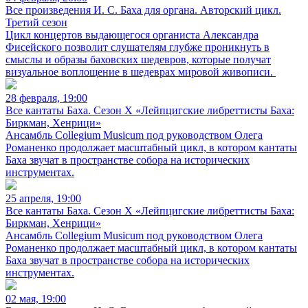
Все произведения И. С. Баха для органа. Авторский цикл.
Третий сезон
Цикл концертов выдающегося органиста Александра
Фисейского позволит слушателям глубже проникнуть в
смыслы и образы баховских шедевров, которые получат
визуальное воплощение в шедеврах мировой живописи.
28 февраля, 19:00
Все кантаты Баха. Сезон X «Лейпцигские либреттисты Баха:
Биркман, Хенрици»
Ансамбль Collegium Musicum под руководством Олега
Романенко продолжает масштабный цикл, в котором кантаты
Баха звучат в пространстве собора на исторических
инструментах.
25 апреля, 19:00
Все кантаты Баха. Сезон X «Лейпцигские либреттисты Баха:
Биркман, Хенрици»
Ансамбль Collegium Musicum под руководством Олега
Романенко продолжает масштабный цикл, в котором кантаты
Баха звучат в пространстве собора на исторических
инструментах.
02 мая, 19:00