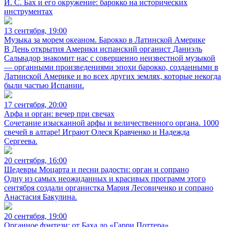
И. С. Бах и его окружение: барокко на исторических
инструментах
13 сентября, 19:00
Музыка за морем океаном. Барокко в Латинской Америке
В День открытия Америки испанский органист Даниэль
Сальвадор знакомит нас с совершенно неизвестной музыкой
— органными произведениями эпохи барокко, созданными в
Латинской Америке и во всех других землях, которые некогда
были частью Испании.
17 сентября, 20:00
Арфа и орган: вечер при свечах
Сочетание изысканной арфы и величественного органа. 1000
свечей в алтаре! Играют Олеся Кравченко и Надежда
Сергеева.
20 сентября, 16:00
Шедевры Моцарта и песни радости: орган и сопрано
Одну из самых неожиданных и красивых программ этого
сентября создали органистка Мария Лесовиченко и сопрано
Анастасия Бакулина.
20 сентября, 19:00
Органное фэнтези: от Баха до «Гарри Поттера»