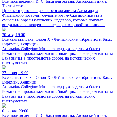
Все произведения И. С. Баха для органа. Авторский цикл.
Третий сезон
Цикл концертов выдающегося органиста Александра
Фисейского позволит слушателям глубже проникнуть в
смыслы и образы баховских шедевров, которые получат
визуальное воплощение в шедеврах мировой живописи.
30 мая, 19:00
Все кантаты Баха. Сезон X «Лейпцигские либреттисты Баха:
Биркман, Хенрици»
Ансамбль Collegium Musicum под руководством Олега
Романенко продолжает масштабный цикл, в котором кантаты
Баха звучат в пространстве собора на исторических
инструментах.
27 июня, 19:00
Все кантаты Баха. Сезон X «Лейпцигские либреттисты Баха:
Биркман, Хенрици»
Ансамбль Collegium Musicum под руководством Олега
Романенко продолжает масштабный цикл, в котором кантаты
Баха звучат в пространстве собора на исторических
инструментах.
01 июля, 20:00
Все произведения И. С. Баха для органа. Авторский цикл.