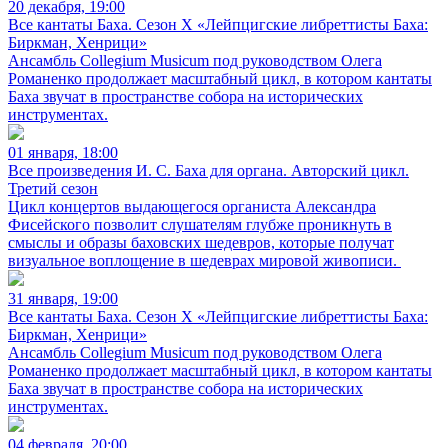
20 декабря, 19:00
Все кантаты Баха. Сезон X «Лейпцигские либреттисты Баха:
Биркман, Хенрици»
Ансамбль Collegium Musicum под руководством Олега
Романенко продолжает масштабный цикл, в котором кантаты
Баха звучат в пространстве собора на исторических
инструментах.
01 января, 18:00
Все произведения И. С. Баха для органа. Авторский цикл.
Третий сезон
Цикл концертов выдающегося органиста Александра
Фисейского позволит слушателям глубже проникнуть в
смыслы и образы баховских шедевров, которые получат
визуальное воплощение в шедеврах мировой живописи.
31 января, 19:00
Все кантаты Баха. Сезон X «Лейпцигские либреттисты Баха:
Биркман, Хенрици»
Ансамбль Collegium Musicum под руководством Олега
Романенко продолжает масштабный цикл, в котором кантаты
Баха звучат в пространстве собора на исторических
инструментах.
04 февраля, 20:00