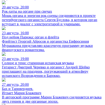
20 августа, 20:00
Рок-хиты на органе при свечах
Мощь органа и энергия рок-сцены соединяются в проекте
петербургского органиста Сергея Буслова, в котором орган
вступает в диалог с электрогитарой и ударными.
23 августа, 16:00
Под небом Парижа: орган и флейта
Флейтист Георгий Абросов и органистка Евфросиния
Мурашкина представляю красочную программу музыки
французского романтизма.
23 августа, 19:00
Солнце и тени: старинная испанская музыка
Гитарист Дмитрий Черевко и органист Андрей Шейко
приглашают на праздник, погружающий в атмосферу
испанского Возрождения и Барокко.
27 августа, 20:00
Бах и Таривердиев.
Играет Мария Блажевич
В авторской программе Марии Блажевич соединяется музыка
двух гениев и две органные эпохи.