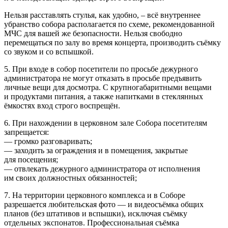
Нельзя расставлять стулья, как удобно, – всё внутреннее
убранство собора располагается по схеме, рекомендованной
МЧС для вашей же безопасности. Нельзя свободно
перемещаться по залу во время концерта, производить съёмку
со звуком и со вспышкой.
5. При входе в собор посетители по просьбе дежурного
администратора не могут отказать в просьбе предъявить
личные вещи для досмотра. С крупногабаритными вещами
и продуктами питания, а также напитками в стеклянных
ёмкостях вход строго воспрещён.
6. При нахождении в церковном зале Собора посетителям
запрещается:
— громко разговаривать;
— заходить за ограждения и в помещения, закрытые
для посещения;
— отвлекать дежурного администратора от исполнения
им своих должностных обязанностей;
7. На территории церковного комплекса и в Соборе
разрешается любительская фото — и видеосъёмка общих
планов (без штативов и вспышки), исключая съёмку
отдельных экспонатов. Профессиональная съёмка