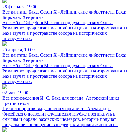
28 февраля, 19:00
Все кантаты Баха. Сезон X «Лейпцигские либреттисты Баха:
Биркман, Хенрици»
Ансамбль Collegium Musicum под руководством Олега
Романенко продолжает масштабный цикл, в котором кантаты
Баха звучат в пространстве собора на исторических
инструментах.
25 апреля, 19:00
Все кантаты Баха. Сезон X «Лейпцигские либреттисты Баха:
Биркман, Хенрици»
Ансамбль Collegium Musicum под руководством Олега
Романенко продолжает масштабный цикл, в котором кантаты
Баха звучат в пространстве собора на исторических
инструментах.
02 мая, 19:00
Все произведения И. С. Баха для органа. Авторский цикл.
Третий сезон
Цикл концертов выдающегося органиста Александра
Фисейского позволит слушателям глубже проникнуть в
смыслы и образы баховских шедевров, которые получат
визуальное воплощение в шедеврах мировой живописи.