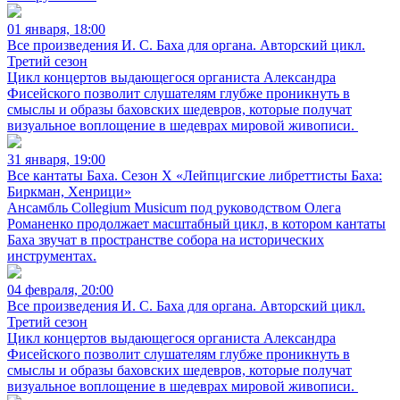
01 января, 18:00
Все произведения И. С. Баха для органа. Авторский цикл.
Третий сезон
Цикл концертов выдающегося органиста Александра
Фисейского позволит слушателям глубже проникнуть в
смыслы и образы баховских шедевров, которые получат
визуальное воплощение в шедеврах мировой живописи.
31 января, 19:00
Все кантаты Баха. Сезон X «Лейпцигские либреттисты Баха:
Биркман, Хенрици»
Ансамбль Collegium Musicum под руководством Олега
Романенко продолжает масштабный цикл, в котором кантаты
Баха звучат в пространстве собора на исторических
инструментах.
04 февраля, 20:00
Все произведения И. С. Баха для органа. Авторский цикл.
Третий сезон
Цикл концертов выдающегося органиста Александра
Фисейского позволит слушателям глубже проникнуть в
смыслы и образы баховских шедевров, которые получат
визуальное воплощение в шедеврах мировой живописи.