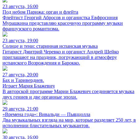
23 августа, 16:00
Под небом Парижа: орган и флейта
Флейтист Георгий Абросов и органистка Евфросиния
Мурашкина представляю красочную программу музыки
французского романтизма.
23 августа, 19:00
Солнце и тени: старинная испанская музыка
Гитарист Дмитрий Черевко и органист Андрей Шейко
приглашают на праздник, погружающий в атмосферу
испанского Возрождения и Барокко.
27 августа, 20:00
Бах и Таривердиев.
Играет Мария Блажевич
В авторской программе Марии Блажевич соединяется музыка
двух гениев и две органные эпохи.
29 августа, 21:00
«Времена года»: Вивальди — Пьяццолла
Два музыкальных взгляда на мир, которые разделяет 250 лет, в
исполнении блистательных музыкантов.
30 августа, 16:00