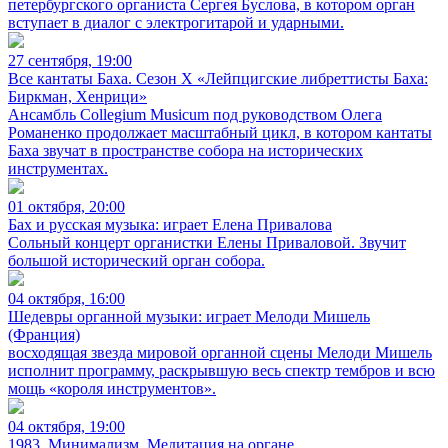
петербургского органиста Сергея Буслова, в котором орган
вступает в диалог с электрогитарой и ударными.
27 сентября, 19:00
Все кантаты Баха. Сезон X «Лейпцигские либреттисты Баха:
Биркман, Хенрици»
Ансамбль Collegium Musicum под руководством Олега
Романенко продолжает масштабный цикл, в котором кантаты
Баха звучат в пространстве собора на исторических
инструментах.
01 октября, 20:00
Бах и русская музыка: играет Елена Привалова
Сольный концерт органистки Елены Приваловой. Звучит
большой исторический орган собора.
04 октября, 16:00
Шедевры органной музыки: играет Мелоди Мишель
(Франция)
восходящая звезда мировой органной сцены Мелоди Мишель
исполнит программу, раскрывшую весь спектр тембров и всю
мощь «короля инструментов».
04 октября, 19:00
1983. Минимализм. Медитация на органе