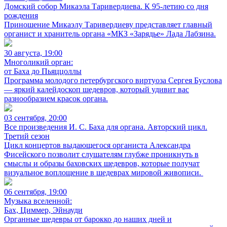
Домский собор Микаэла Таривердиева. К 95-летию со дня
рождения
Приношение Микаэлу Таривердиеву представляет главный
органист и хранитель органа «МКЗ «Зарядье» Лада Лабзина.
30 августа, 19:00
Многоликий орган:
от Баха до Пьяццоллы
Программа молодого петербургского виртуоза Сергея Буслова
— яркий калейдоскоп шедевров, который удивит вас
разнообразием красок органа.
03 сентября, 20:00
Все произведения И. С. Баха для органа. Авторский цикл.
Третий сезон
Цикл концертов выдающегося органиста Александра
Фисейского позволит слушателям глубже проникнуть в
смыслы и образы баховских шедевров, которые получат
визуальное воплощение в шедеврах мировой живописи.
06 сентября, 19:00
Музыка вселенной:
Бах, Циммер, Эйнауди
Органные шедевры от барокко до наших дней и