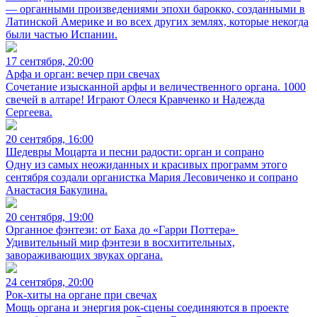
— органными произведениями эпохи барокко, созданными в
Латинской Америке и во всех других землях, которые некогда
были частью Испании.
17 сентября, 20:00
Арфа и орган: вечер при свечах
Сочетание изысканной арфы и величественного органа. 1000
свечей в алтаре! Играют Олеся Кравченко и Надежда
Сергеева.
20 сентября, 16:00
Шедевры Моцарта и песни радости: орган и сопрано
Одну из самых неожиданных и красивых программ этого
сентября создали органистка Мария Лесовиченко и сопрано
Анастасия Бакулина.
20 сентября, 19:00
Органное фэнтези: от Баха до «Гарри Поттера»
Удивительный мир фэнтези в восхитительных,
завораживающих звуках органа.
24 сентября, 20:00
Рок-хиты на органе при свечах
Мощь органа и энергия рок-сцены соединяются в проекте