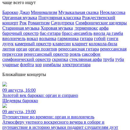
чаще всего ищут
Барокко
Джаз
Минимализм
Музыкальная сказка
Неоклассика
Органная музыка
Популярная классика
Рождественский
концерт
Рок
Романтизм
Саундтреки
Симфонические шедевры
Старинная музыка
Хоровая музыка
терменвокс
арфа
барочный оркестр
бас-гитара
брасс-ансамбль
виола да гамба
виолончель
вокал
волынка
гармоника
гитара
гобой
гонги
дудук
камерный оркестр
клавесин
кларнет
колокола-била
лютня
орган
орган позитив
ренессансная гитара
ренессансная
перкуссия
ренессансный оркестр
рояль
саксофон
симфонический оркестр
скрипка
стеклянная арфа
труба
туба
ударные
флейта
хор
цимбалы
электрогитара
Ближайшие концерты
09 августа, 16:00
Золотой век барокко: орган и сопрано
Шедевры барокко
09 августа, 19:00
Путешествие во времени: орган и виолончель
Атмосферу уютного воскресного вечера в соборе и
путешествие в историю музыки подарит слушателям дуэт