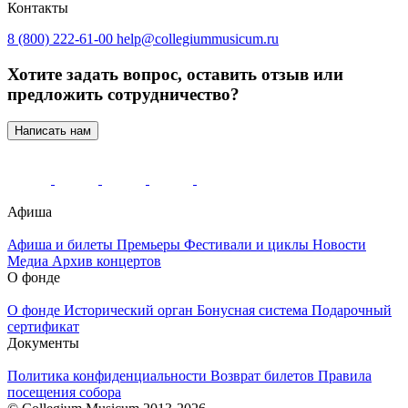
Контакты
8 (800) 222-61-00
help@collegiummusicum.ru
Хотите задать вопрос, оставить отзыв или
предложить сотрудничество?
Написать нам
Афиша
Афиша и билеты
Премьеры
Фестивали и циклы
Новости
Медиа
Архив концертов
О фонде
О фонде
Исторический орган
Бонусная система
Подарочный
сертификат
Документы
Политика конфиденциальности
Возврат билетов
Правила
посещения собора