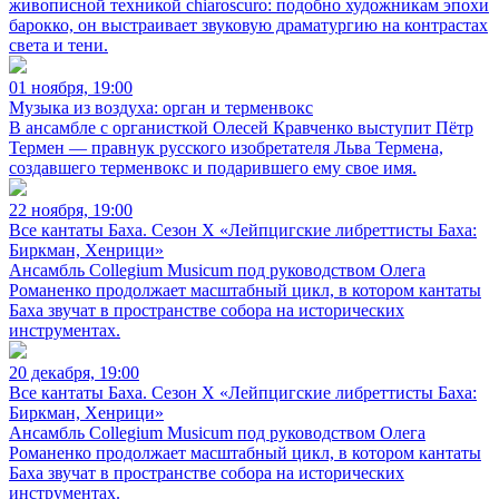
живописной техникой chiaroscuro: подобно художникам эпохи
барокко, он выстраивает звуковую драматургию на контрастах
света и тени.
01 ноября, 19:00
Музыка из воздуха: орган и терменвокс
В ансамбле с органисткой Олесей Кравченко выступит Пётр
Термен — правнук русского изобретателя Льва Термена,
создавшего терменвокс и подарившего ему свое имя.
22 ноября, 19:00
Все кантаты Баха. Сезон X «Лейпцигские либреттисты Баха:
Биркман, Хенрици»
Ансамбль Collegium Musicum под руководством Олега
Романенко продолжает масштабный цикл, в котором кантаты
Баха звучат в пространстве собора на исторических
инструментах.
20 декабря, 19:00
Все кантаты Баха. Сезон X «Лейпцигские либреттисты Баха:
Биркман, Хенрици»
Ансамбль Collegium Musicum под руководством Олега
Романенко продолжает масштабный цикл, в котором кантаты
Баха звучат в пространстве собора на исторических
инструментах.