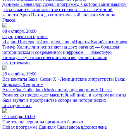
Даниэль Сальвадор создал программу, в которой минимализм
раскрывается во множестве оттенков — от аскетичной
ясности Арво Пярта до гипнотической энергии Филипа
Гласса.
08 октября, 20:00
Саундтреки на органе:
«Гарри Поттер», «Интерстеллар», «Пираты Карибского моря»
Тимур Халиуллин исполняет на двух органах — большом
историческом и современном цифровом — известную
киномузыку и классические произведения, ставшие
саундтреками.
25 октября, 19:00
Все кантаты Баха. Сезон X «Лейпцигские либреттисты Баха:
Биркман, Хенрици»
Ансамбль Collegium Musicum под руководством Олега
Романенко продолжает масштабный цикл, в котором кантаты
Баха звучат в пространстве собора на исторических
инструментах.
01 ноября, 16:00
Светотень: вершины органного барокко
Новая программа Даниэля Сальвадора вдохновлена