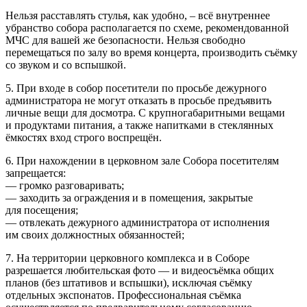
Нельзя расставлять стулья, как удобно, – всё внутреннее
убранство собора располагается по схеме, рекомендованной
МЧС для вашей же безопасности. Нельзя свободно
перемещаться по залу во время концерта, производить съёмку
со звуком и со вспышкой.
5. При входе в собор посетители по просьбе дежурного
администратора не могут отказать в просьбе предъявить
личные вещи для досмотра. С крупногабаритными вещами
и продуктами питания, а также напитками в стеклянных
ёмкостях вход строго воспрещён.
6. При нахождении в церковном зале Собора посетителям
запрещается:
— громко разговаривать;
— заходить за ограждения и в помещения, закрытые
для посещения;
— отвлекать дежурного администратора от исполнения
им своих должностных обязанностей;
7. На территории церковного комплекса и в Соборе
разрешается любительская фото — и видеосъёмка общих
планов (без штативов и вспышки), исключая съёмку
отдельных экспонатов. Профессиональная съёмка