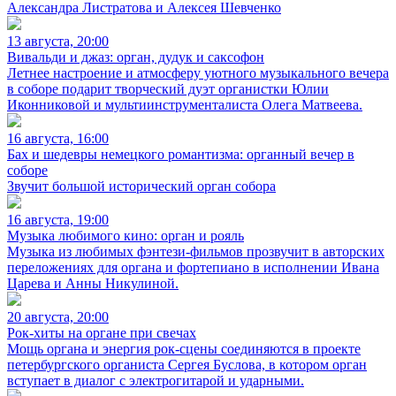
Александра Листратова и Алексея Шевченко
13 августа, 20:00
Вивальди и джаз: орган, дудук и саксофон
Летнее настроение и атмосферу уютного музыкального вечера
в соборе подарит творческий дуэт органистки Юлии
Иконниковой и мультиинструменталиста Олега Матвеева.
16 августа, 16:00
Бах и шедевры немецкого романтизма: органный вечер в
соборе
Звучит большой исторический орган собора
16 августа, 19:00
Музыка любимого кино: орган и рояль
Музыка из любимых фэнтези-фильмов прозвучит в авторских
переложениях для органа и фортепиано в исполнении Ивана
Царева и Анны Никулиной.
20 августа, 20:00
Рок-хиты на органе при свечах
Мощь органа и энергия рок-сцены соединяются в проекте
петербургского органиста Сергея Буслова, в котором орган
вступает в диалог с электрогитарой и ударными.