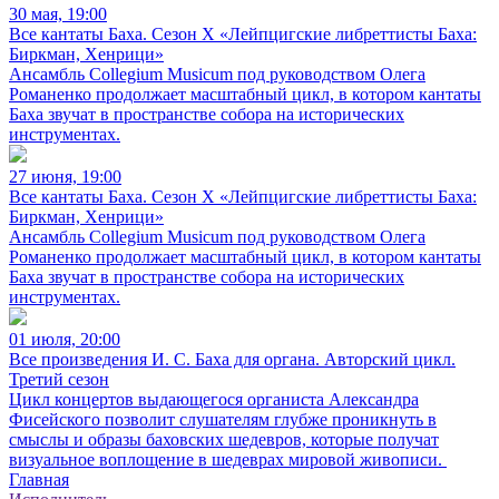
30 мая, 19:00
Все кантаты Баха. Сезон X «Лейпцигские либреттисты Баха:
Биркман, Хенрици»
Ансамбль Collegium Musicum под руководством Олега
Романенко продолжает масштабный цикл, в котором кантаты
Баха звучат в пространстве собора на исторических
инструментах.
27 июня, 19:00
Все кантаты Баха. Сезон X «Лейпцигские либреттисты Баха:
Биркман, Хенрици»
Ансамбль Collegium Musicum под руководством Олега
Романенко продолжает масштабный цикл, в котором кантаты
Баха звучат в пространстве собора на исторических
инструментах.
01 июля, 20:00
Все произведения И. С. Баха для органа. Авторский цикл.
Третий сезон
Цикл концертов выдающегося органиста Александра
Фисейского позволит слушателям глубже проникнуть в
смыслы и образы баховских шедевров, которые получат
визуальное воплощение в шедеврах мировой живописи.
Главная