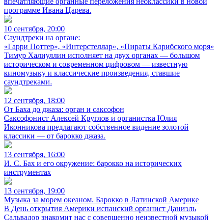
впечатляющие органные переложения неоклассики в новой
программе Ивана Царева.
10 сентября, 20:00
Саундтреки на органе:
«Гарри Поттер», «Интерстеллар», «Пираты Карибского моря»
Тимур Халиуллин исполняет на двух органах — большом
историческом и современном цифровом — известную
киномузыку и классические произведения, ставшие
саундтреками.
12 сентября, 18:00
От Баха до джаза: орган и саксофон
Саксофонист Алексей Круглов и органистка Юлия
Иконникова предлагают собственное видение золотой
классики — от барокко джаза.
13 сентября, 16:00
И. С. Бах и его окружение: барокко на исторических
инструментах
13 сентября, 19:00
Музыка за морем океаном. Барокко в Латинской Америке
В День открытия Америки испанский органист Даниэль
Сальвадор знакомит нас с совершенно неизвестной музыкой