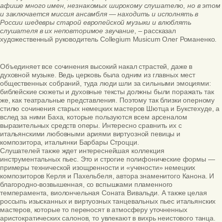
афише много имен, незнакомых широкому слушателю, но в этом
и заключается миссия ансамбля — находить и исполнять в
России шедевры старой европейской музыки и влюблять
слушателя в их неповторимое звучание
, – рассказал
художественный руководитель Collegium Musicum Олег Романенко.
Объединяет все сочинения высокий накал страстей, даже в
духовной музыке. Ведь церковь была одним из главных мест
общественных собраний, туда люди шли за сильными эмоциями:
библейские сюжеты и духовные тексты должны были поражать так
же, как театральные представления. Поэтому так близки оперному
стилю сочинения старых немецких мастеров Шютца и Букстехуде, а
вслед за ними Баха, которые пользуются всем арсеналом
выразительных средств оперы. Интересно сравнить их с
итальянскими любовными ариями виртуозной певицы и
композитора, итальянки Барбары Строцци.
Слушателей также ждет интереснейшая коллекция
инструментальных пьес. Это и строгие полифонические формы —
примеры технической изощренности и «учености» немецких
композиторов Керля и Пахельбеля, автора знаменитого Канона. И
благородно-возвышенная, со вспышками пламенного
темперамента, виолончельная Соната Вивальди. А также целая
россыпь изысканных и виртуозных танцевальных пьес итальянских
мастеров, которые то переносят в атмосферу уточненных
аристократических салонов, то увлекают в вихрь неистового танца.