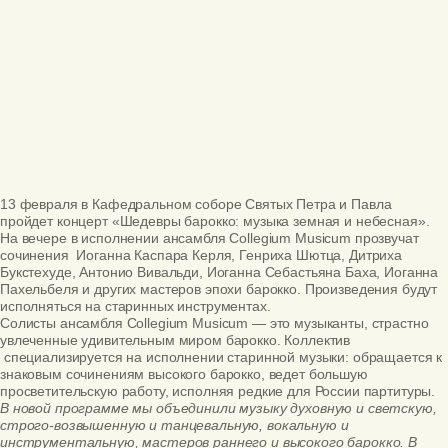
13 февраля в Кафедральном соборе Святых Петра и Павла
пройдет концерт «Шедевры барокко: музыка земная и небесная».
На вечере в исполнении ансамбля Collegium Musicum прозвучат
сочинения Иоганна Каспара Керля, Генриха Шютца, Дитриха
Букстехуде, Антонио Вивальди, Иоганна Себастьяна Баха, Иоганна
Пахельбеля и других мастеров эпохи барокко. Произведения будут
исполняться на старинных инструментах.
Солисты ансамбля Collegium Musicum — это музыканты, страстно
увлеченные удивительным миром барокко. Коллектив
специализируется на исполнении старинной музыки: обращается к
знаковым сочинениям высокого барокко, ведет большую
просветительскую работу, исполняя редкие для России партитуры.
В новой программе мы объединили музыку духовную и светскую,
строго-возвышенную и танцевальную, вокальную и
инструментальную, мастеров раннего и высокого барокко. В