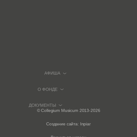
АФИША
О ФОНДЕ
АФИША И БИЛЕТЫ
ПРЕМЬЕРЫ
ДОКУМЕНТЫ
О ФОНДЕ
© Collegium Musicum 2013-2026
ФЕСТИВАЛИ И ЦИКЛЫ
ИСТОРИЧЕСКИЙ ОРГАН
ПОЛИТИКА КОНФИДЕНЦИАЛЬНОСТИ
Создание сайта: Inpiar
НОВОСТИ
БОНУСНАЯ СИСТЕМА
ВОЗВРАТ БИЛЕТОВ