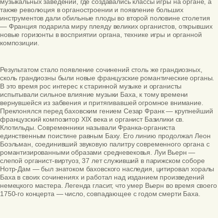
музыкальных заведений, где создавались классы игры на органе, а
также революция в органостроении и появление больших
инструментов дали обильные плоды во второй половине столетия
— Франция подарила миру плеяду великих органистов, открывших
новые горизонты в восприятии органа, технике игры и органной
композиции.
Результатом стало появление сочинений столь же грандиозных,
сколь грандиозны были новые французские романтические органы.
В это время рос интерес к старинной музыке и органисты
испытывали сильное влияние музыки Баха, к тому времени
вернувшейся из забвения и притягивавшей огромное внимание.
Преклонялся перед баховским гением Сезар Франк — крупнейший
французский композитор
XIX
века и органист Базилики св.
Клотильды. Современники называли Франка-органиста
единственным поистине равным Баху. Его линию продолжал Леон
Боэльман, соединивший звуковую палитру современного органа с
романтизированными образами средневековья. Луи Вьерн —
слепой органист-виртуоз, 37 лет служивший в парижском соборе
Нотр-Дам — был знатоком баховского наследия, цитировал хоралы
Баха в своих сочинениях и работал над изданием произведений
немецкого мастера. Легенда гласит, что умер Вьерн во время своего
1750-го концерта — число, совпадающее с годом смерти Баха.