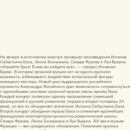
На вечере в исполнении маэстро прозвучат произведения Иоганна
Себастьяна Баха, Леона Боэльмана, Сезара Франка и Луи Вьерна.
«Изучайте Баха! В нем вы найдете всё», — говорил Иоганнес
Брамс. В истории органной музыки нет ни одного крупного
музыканта, избежавшего воздействия колоссальной фигуры
немецкого мастера. Новый цикл выдающегося российского
органиста Александра Фисейского дает возможность соприкоснуться
с крупнейшими школами органной музыки сквозь призму Баха.
Каждый концерт посвящен одному направлению (немецкий,
французский и русский романтизм, первая и вторая половины ХХ
века), но все их объединяет вселенная Иоганна Себастьяна Баха.
Второй концерт объединит музыку Баха и сочинения крупнейших
французских композиторов-органистов романтической школы:
Сезара Франка, Леона Боэльмана и Луи Вьерна.
XIX
век в музыке
Франции — век грандиозного обновления. Появление крупных