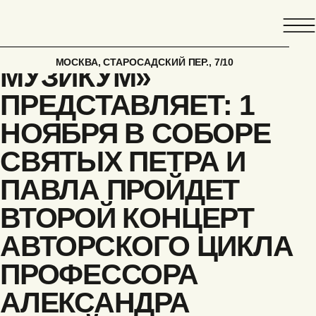
ГЛАВНАЯ
НОВОСТЬ
АЛЕКСАНДР ФИСЕЙСКИЙ ИСПОЛНИТ МУЗ
ФОНД «КОЛЛЕГИУМ
МОСКВА, СТАРОСАДСКИЙ ПЕР., 7/10
МУЗИКУМ»
ПРЕДСТАВЛЯЕТ: 1
НОЯБРЯ В СОБОРЕ
СВЯТЫХ ПЕТРА И
ПАВЛА ПРОЙДЕТ
ВТОРОЙ КОНЦЕРТ
АВТОРСКОГО ЦИКЛА
ПРОФЕССОРА
АЛЕКСАНДРА