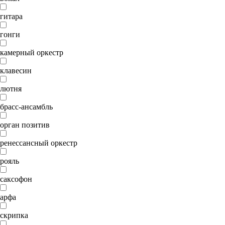
гитара
гонги
камерный оркестр
клавесин
лютня
брасс-ансамбль
орган позитив
ренессансный оркестр
рояль
саксофон
арфа
скрипка