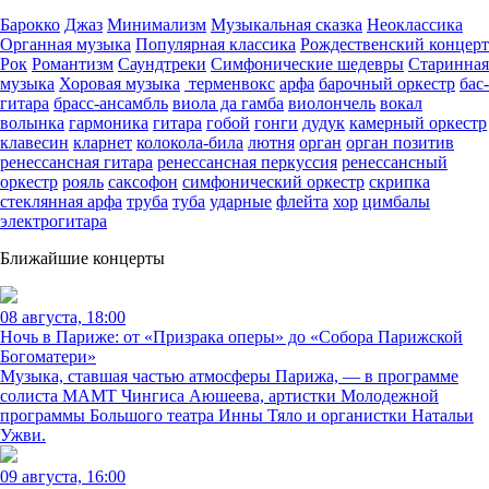
Барокко
Джаз
Минимализм
Музыкальная сказка
Неоклассика
Органная музыка
Популярная классика
Рождественский концерт
Рок
Романтизм
Саундтреки
Симфонические шедевры
Старинная
музыка
Хоровая музыка
терменвокс
арфа
барочный оркестр
бас-
гитара
брасс-ансамбль
виола да гамба
виолончель
вокал
волынка
гармоника
гитара
гобой
гонги
дудук
камерный оркестр
клавесин
кларнет
колокола-била
лютня
орган
орган позитив
ренессансная гитара
ренессансная перкуссия
ренессансный
оркестр
рояль
саксофон
симфонический оркестр
скрипка
стеклянная арфа
труба
туба
ударные
флейта
хор
цимбалы
электрогитара
Ближайшие концерты
08 августа, 18:00
Ночь в Париже: от «Призрака оперы» до «Собора Парижской
Богоматери»
Музыка, ставшая частью атмосферы Парижа, — в программе
солиста МАМТ Чингиса Аюшеева, артистки Молодежной
программы Большого театра Инны Тяло и органистки Натальи
Ужви.
09 августа, 16:00