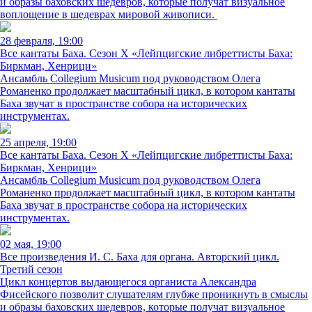
и образы баховских шедевров, которые получат визуальное
воплощение в шедеврах мировой живописи.
28 февраля, 19:00
Все кантаты Баха. Сезон X «Лейпцигские либреттисты Баха:
Биркман, Хенрици»
Ансамбль Collegium Musicum под руководством Олега
Романенко продолжает масштабный цикл, в котором кантаты
Баха звучат в пространстве собора на исторических
инструментах.
25 апреля, 19:00
Все кантаты Баха. Сезон X «Лейпцигские либреттисты Баха:
Биркман, Хенрици»
Ансамбль Collegium Musicum под руководством Олега
Романенко продолжает масштабный цикл, в котором кантаты
Баха звучат в пространстве собора на исторических
инструментах.
02 мая, 19:00
Все произведения И. С. Баха для органа. Авторский цикл.
Третий сезон
Цикл концертов выдающегося органиста Александра
Фисейского позволит слушателям глубже проникнуть в смыслы
и образы баховских шедевров, которые получат визуальное