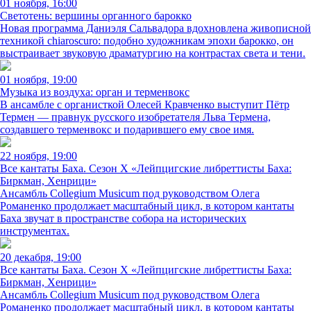
01 ноября, 16:00
Светотень: вершины органного барокко
Новая программа Даниэля Сальвадора вдохновлена живописной
техникой chiaroscuro: подобно художникам эпохи барокко, он
выстраивает звуковую драматургию на контрастах света и тени.
01 ноября, 19:00
Музыка из воздуха: орган и терменвокс
В ансамбле с органисткой Олесей Кравченко выступит Пётр
Термен — правнук русского изобретателя Льва Термена,
создавшего терменвокс и подарившего ему свое имя.
22 ноября, 19:00
Все кантаты Баха. Сезон X «Лейпцигские либреттисты Баха:
Биркман, Хенрици»
Ансамбль Collegium Musicum под руководством Олега
Романенко продолжает масштабный цикл, в котором кантаты
Баха звучат в пространстве собора на исторических
инструментах.
20 декабря, 19:00
Все кантаты Баха. Сезон X «Лейпцигские либреттисты Баха:
Биркман, Хенрици»
Ансамбль Collegium Musicum под руководством Олега
Романенко продолжает масштабный цикл, в котором кантаты