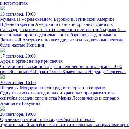
инструментах
13 сентября, 19:00
Музыка за морем океаном. Барокко в Латинской Америке
В День открытия Америки испанский органист Даниэль
Сальвадор знакомит нас с совершенно неизвестной музыкой —
органными произведениями эпохи барокко, созданными в
Латинской Америке и во всех других землях, которые некогда
были частью Испании.
17 сентября, 20:00
Арфа и орган: вечер при свечах
Сочетание изысканной арфы и величественного органа. 1000
свечей в алтаре! Играют Олеся Кравченко и Надежда Сергеева.
20 сентября, 16:00
Шедевры Моцарта и песни радости: орган и сопрано
Одну из самых неожиданных и красивых программ этого
сентября создали органистка Мария Лесовиченко и сопрано
Анастасия Бакулина.
20 сентября, 19:00
Органное фэнтези: от Баха до «Гарри Поттера»
Удивительный мир фэнтези в восхитительных, завораживающих