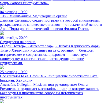
мощь «короля инструментов».
04 октября, 19:00
1983. Минимализм. Медитация на органе
Даниэль Сальвадор создал программу, в которой минимализм
раскрывается во множестве оттенков — от аскетичной ясности
Арво Пярта до гипнотической энергии Филипа Гласса.
08 октября, 20:00
Саундтреки на органе:
«Гарри Поттер», «Интерстеллар», «Пираты Карибского моря»
Тимур Халиуллин исполняет на двух органах — большом
историческом и современном цифровом — известную
киномузыку и классические произведения, ставшие
саундтреками.
25 октября, 19:00
Все кантаты Баха. Сезон X «Лейпцигские либреттисты Баха:
Биркман, Хенрици»
Ансамбль Collegium Musicum под руководством Олега
Романенко продолжает масштабный цикл, в котором кантаты
Баха звучат в пространстве собора на исторических
инструментах.