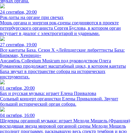
звуках органа.
24 сентября, 20:00
Рок-хиты на органе при свечах
Мощь органа и энергия рок-сцены соединяются в проекте
петербургского органиста Сергея Буслова, в котором орган
вступает в диалог с электрогитарой и ударными.
27 сентября, 19:00
Все кантаты Баха. Сезон X «Лейпцигские либреттисты Баха:
Биркман, Хенрици»
Ансамбль Collegium Musicum под руководством Олега
Романенко продолжает масштабный цикл, в котором кантаты
Баха звучат в пространстве собора на исторических
инструментах.
01 октября, 20:00
Бах и русская музыка: играет Елена Привалова
Сольный концерт органистки Елены Приваловой. Звучит
большой исторический орган собора.
04 октября, 16:00
Шедевры органной музыки: играет Мелоди Мишель (Франция)
восходящая звезда мировой органной сцены Мелоди Мишель
исполнит программу, раскрывшую весь спектр тембров и всю