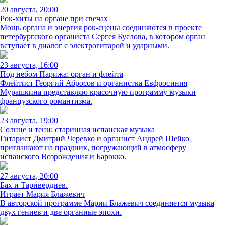
20 августа, 20:00
Рок-хиты на органе при свечах
Мощь органа и энергия рок-сцены соединяются в проекте
петербургского органиста Сергея Буслова, в котором орган
вступает в диалог с электрогитарой и ударными.
23 августа, 16:00
Под небом Парижа: орган и флейта
Флейтист Георгий Абросов и органистка Евфросиния
Мурашкина представляю красочную программу музыки
французского романтизма.
23 августа, 19:00
Солнце и тени: старинная испанская музыка
Гитарист Дмитрий Черевко и органист Андрей Шейко
приглашают на праздник, погружающий в атмосферу
испанского Возрождения и Барокко.
27 августа, 20:00
Бах и Таривердиев.
Играет Мария Блажевич
В авторской программе Марии Блажевич соединяется музыка
двух гениев и две органные эпохи.