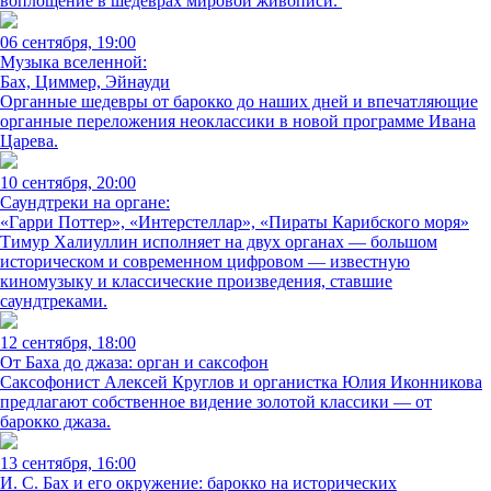
воплощение в шедеврах мировой живописи.
06 сентября, 19:00
Музыка вселенной:
Бах, Циммер, Эйнауди
Органные шедевры от барокко до наших дней и впечатляющие
органные переложения неоклассики в новой программе Ивана
Царева.
10 сентября, 20:00
Саундтреки на органе:
«Гарри Поттер», «Интерстеллар», «Пираты Карибского моря»
Тимур Халиуллин исполняет на двух органах — большом
историческом и современном цифровом — известную
киномузыку и классические произведения, ставшие
саундтреками.
12 сентября, 18:00
От Баха до джаза: орган и саксофон
Саксофонист Алексей Круглов и органистка Юлия Иконникова
предлагают собственное видение золотой классики — от
барокко джаза.
13 сентября, 16:00
И. С. Бах и его окружение: барокко на исторических