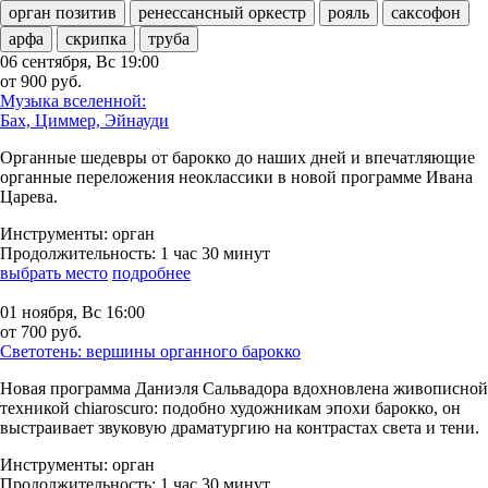
орган позитив
ренессансный оркестр
рояль
саксофон
арфа
скрипка
труба
06 сентября, Вс
19:00
от 900 руб.
Музыка вселенной:
Бах, Циммер, Эйнауди
Органные шедевры от барокко до наших дней и впечатляющие
органные переложения неоклассики в новой программе Ивана
Царева.
Инструменты:
орган
Продолжительность:
1 час 30 минут
выбрать место
подробнее
01 ноября, Вс
16:00
от 700 руб.
Светотень: вершины органного барокко
Новая программа Даниэля Сальвадора вдохновлена живописной
техникой chiaroscuro: подобно художникам эпохи барокко, он
выстраивает звуковую драматургию на контрастах света и тени.
Инструменты:
орган
Продолжительность:
1 час 30 минут