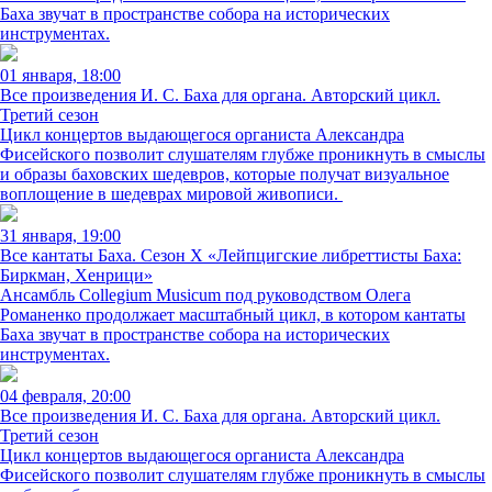
Баха звучат в пространстве собора на исторических
инструментах.
01 января, 18:00
Все произведения И. С. Баха для органа. Авторский цикл.
Третий сезон
Цикл концертов выдающегося органиста Александра
Фисейского позволит слушателям глубже проникнуть в смыслы
и образы баховских шедевров, которые получат визуальное
воплощение в шедеврах мировой живописи.
31 января, 19:00
Все кантаты Баха. Сезон X «Лейпцигские либреттисты Баха:
Биркман, Хенрици»
Ансамбль Collegium Musicum под руководством Олега
Романенко продолжает масштабный цикл, в котором кантаты
Баха звучат в пространстве собора на исторических
инструментах.
04 февраля, 20:00
Все произведения И. С. Баха для органа. Авторский цикл.
Третий сезон
Цикл концертов выдающегося органиста Александра
Фисейского позволит слушателям глубже проникнуть в смыслы