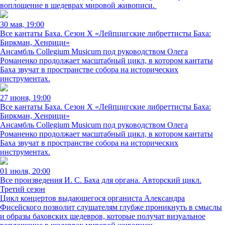
воплощение в шедеврах мировой живописи.
30 мая, 19:00
Все кантаты Баха. Сезон X «Лейпцигские либреттисты Баха:
Биркман, Хенрици»
Ансамбль Collegium Musicum под руководством Олега
Романенко продолжает масштабный цикл, в котором кантаты
Баха звучат в пространстве собора на исторических
инструментах.
27 июня, 19:00
Все кантаты Баха. Сезон X «Лейпцигские либреттисты Баха:
Биркман, Хенрици»
Ансамбль Collegium Musicum под руководством Олега
Романенко продолжает масштабный цикл, в котором кантаты
Баха звучат в пространстве собора на исторических
инструментах.
01 июля, 20:00
Все произведения И. С. Баха для органа. Авторский цикл.
Третий сезон
Цикл концертов выдающегося органиста Александра
Фисейского позволит слушателям глубже проникнуть в смыслы
и образы баховских шедевров, которые получат визуальное