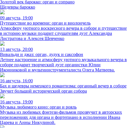
Золотой век барокко: орган и сопрано
Шедевры барокко
09 августа, 19:00
Путешествие во времени: орган и виолончель
Атмосферу уютного воскресного вечера в соборе и путешествие
в историю музыки подарит слушателям дуэт Александра
Листратова и Алексея Шевченко
13 августа, 20:00
Вивальди и джаз: орган, дудук и саксофон
Летнее настроение и атмосферу уютного музыкального вечера в
соборе подарит творческий дуэт органистки Юлии
Иконниковой и мультиинструменталиста Олега Матвеева.
16 августа, 16:00
Бах и шедевры немецкого романтизма: органный вечер в соборе
Звучит большой исторический орган собора
16 августа, 19:00
Музыка любимого кино: орган и рояль
Музыка из любимых фэнтези-фильмов прозвучит в авторских
переложениях для органа и фортепиано в исполнении Ивана
Царева и Анны Никулиной.