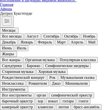
воплощение в шедеврах мировой живописи.
Главная
Афиша
Дитрих Букстехуде
Месяцы
Все месяцы
Август
Сентябрь
Октябрь
Ноябрь
Декабрь
Январь
Февраль
Март
Апрель
Май
Июнь
Июль
Жанры
Все жанры
Органная музыка
Популярная классика
Саундтреки
Барокко
Симфонические шедевры
Старинная музыка
Хоровая музыка
Рождественский концерт
Рок
Музыкальная сказка
Неоклассика
Романтизм
Джаз
Минимализм
Инструменты
Все инструменты
орган
симфонический оркестр
барочный оркестр
хор
вокал
гитара
гонги
камерный оркестр
клавесин
лютня
брасс-ансамбль