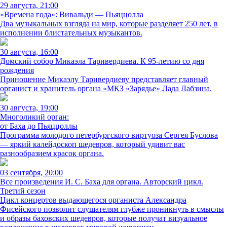
29 августа, 21:00
«Времена года»: Вивальди — Пьяццолла
Два музыкальных взгляда на мир, которые разделяет 250 лет, в
исполнении блистательных музыкантов.
30 августа, 16:00
Домский собор Микаэла Таривердиева. К 95-летию со дня
рождения
Приношение Микаэлу Таривердиеву представляет главный
органист и хранитель органа «МКЗ «Зарядье» Лада Лабзина.
30 августа, 19:00
Многоликий орган:
от Баха до Пьяццоллы
Программа молодого петербургского виртуоза Сергея Буслова
— яркий калейдоскоп шедевров, который удивит вас
разнообразием красок органа.
03 сентября, 20:00
Все произведения И. С. Баха для органа. Авторский цикл.
Третий сезон
Цикл концертов выдающегося органиста Александра
Фисейского позволит слушателям глубже проникнуть в смыслы
и образы баховских шедевров, которые получат визуальное